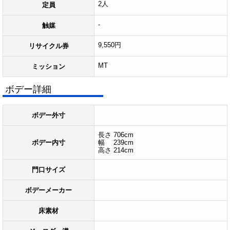
2人
定員
-
触媒
9,550円
リサイクル券
MT
ミッション
ボデー詳細
ボデー外寸
長さ 706cm
ボデー内寸
幅 239cm
高さ 214cm
門口サイズ
ボデーメーカー
床素材