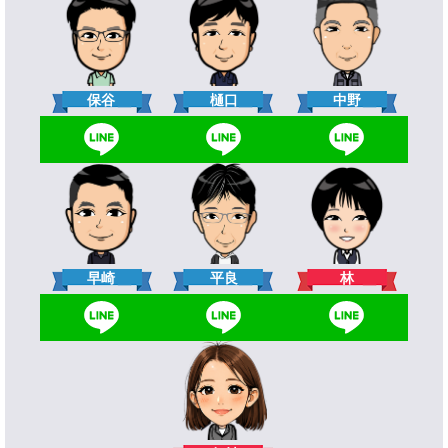
樋口
保谷
中野
林
早崎
平良