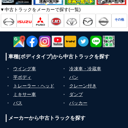
▼中古トラックをメーカーで探す(一覧)
その他
車種(ボディタイプ)から
中古トラックを探す
・
ウイング車
・
冷凍車・冷蔵車
・
平ボディ
・
バン
・
トレーラー・ヘッド
・
クレーン付き
・
ミキサー車
・
ダンプ
・
バス
・
パッカー
メーカーから
中古トラックを探す