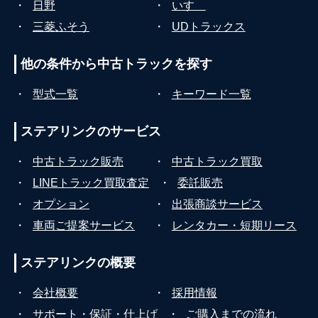
・
日野
・
いすゞ
・
三菱ふそう
・
UDトラックス
他の条件から
中古トラックを探す
・
型式一覧
・
キーワード一覧
ステアリンクの
サービス
・
中古トラック販売
・
中古トラック買取
・
LINEトラック買取査定
・
委託販売
・
オプション
・
出張商談サービス
・
車両ご提案サービス
・
レンタカー・短期リース
ステアリンクの
概要
・
会社概要
・
採用情報
・
サポート・保証・仕上げ
・
ご購入までの流れ