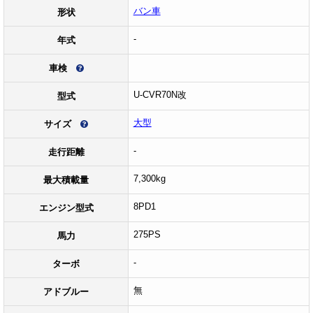
バン車
形状
-
年式
車検
U-CVR70N改
型式
大型
サイズ
-
走行距離
7,300kg
最大積載量
8PD1
エンジン型式
275PS
馬力
-
ターボ
無
アドブルー