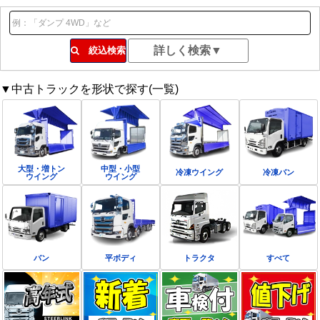
絞込検索
▼中古トラックを形状で探す(一覧)
大型・増トン
中型・小型
冷凍ウイング
冷凍バン
ウイング
ウイング
バン
平ボディ
トラクタ
すべて