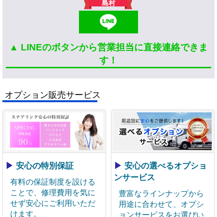
島村
▲ LINEのボタンから営業担当に直接連絡できま
す！
オプション販売サービス
▶
安心の特別保証
▶
安心の選べるオプショ
ンサービス
有料の保証制度を設ける
ことで、修理費用を気に
豊富なラインナップから
せず安心にご利用いただ
用途に合わせて、オプシ
けます。
ョンサービスをお選びい