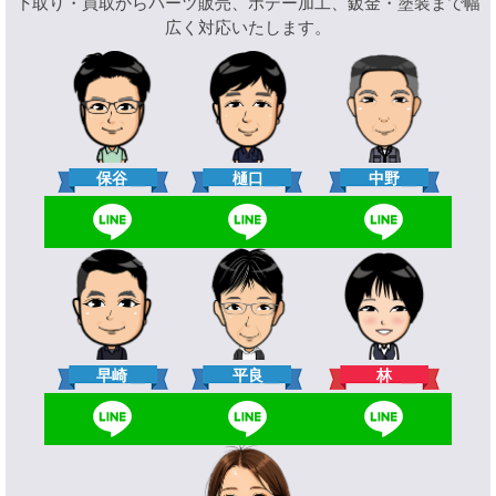
下取り・買取からパーツ販売、ボデー加工、鈑金・塗装まで幅
広く対応いたします。
樋口
保谷
中野
林
早崎
平良