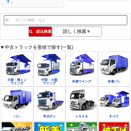
す。
絞込検索
▼中古トラックを形状で探す(一覧)
大型・増トン
中型・小型
冷凍ウイング
冷凍バン
ウイング
ウイング
バン
平ボディ
トラクタ
すべて