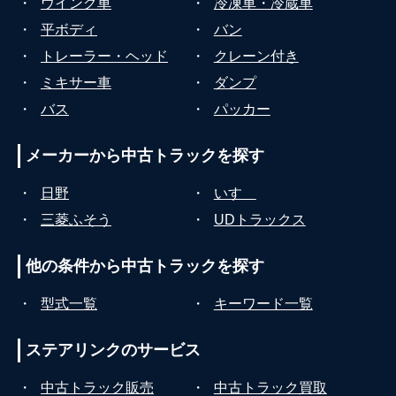
・
ウイング車
・
冷凍車・冷蔵車
・
平ボディ
・
バン
・
トレーラー・ヘッド
・
クレーン付き
・
ミキサー車
・
ダンプ
・
バス
・
パッカー
メーカーから
中古トラックを探す
・
日野
・
いすゞ
・
三菱ふそう
・
UDトラックス
他の条件から
中古トラックを探す
・
型式一覧
・
キーワード一覧
ステアリンクの
サービス
・
中古トラック販売
・
中古トラック買取