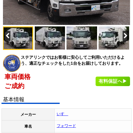
ステアリンクではお客様に安心してご利用いただけるよ
う、適正なチェックをした1台をお届けしております。
車両価格
有料保証へ▶
ご成約
基本情報
いすゞ
メーカー
フォワード
車名