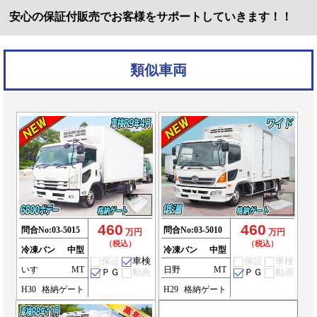
安心の保証付販売でお客様をサポートしていきます！！
類似車両
460
460
問合No:
03-5015
問合No:
03-5010
万円
万円
（税込）
（税込）
冷凍バン
中型
冷凍バン
中型
保証
車検
保証
車検
いすゞ
MT
日野
MT
ＰＧ
動画
ＰＧ
動画
H30
格納ゲート
H29
格納ゲート