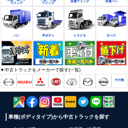
冷凍ウイング
冷凍バン
ウイング
ウイング
バン
平ボディ
トラクタ
すべて
▼中古トラックをメーカーで探す(一覧)
その他
車種(ボディタイプ)から
中古トラックを探す