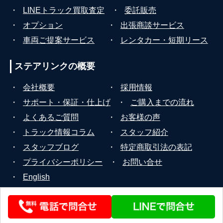
・
LINEトラック買取査定
・
委託販売
・
オプション
・
出張商談サービス
・
車両ご提案サービス
・
レンタカー・短期リース
ステアリンクの
概要
・
会社概要
・
採用情報
・
サポート・保証・仕上げ
・
ご購入までの流れ
・
よくあるご質問
・
お客様の声
・
トラック情報コラム
・
スタッフ紹介
・
スタッフブログ
・
特定商取引法の表記
・
プライバシーポリシー
・
お問い合せ
・
English
© 2026 STEERLINK Co.,Ltd