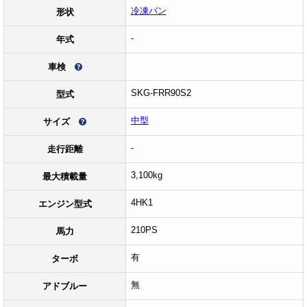
冷凍バン
形状
-
年式
車検
SKG-FRR90S2
型式
中型
サイズ
-
走行距離
3,100kg
最大積載量
4HK1
エンジン型式
210PS
馬力
有
ターボ
無
アドブルー