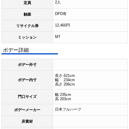
2人
定員
DPD有
触媒
12,460円
リサイクル券
MT
ミッション
ボデー詳細
ボデー外寸
長さ 621cm
ボデー内寸
幅 234cm
高さ 206cm
幅 235cm
門口サイズ
高 203cm
日本フルハーフ
ボデーメーカー
床素材