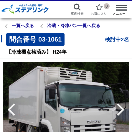
0
車両検索
お気に入り
メニュー
一覧へ戻る
冷蔵・冷凍バン一覧へ戻る
問合番号
03-1061
検討中2名
【冷凍機点検済み】
H24年