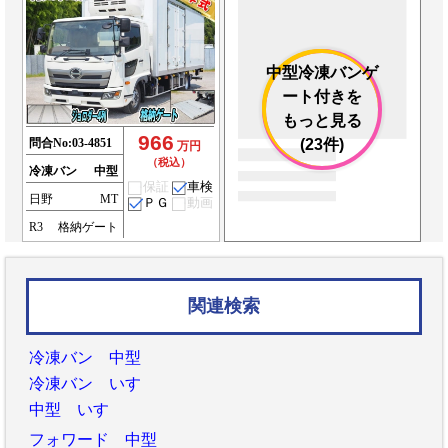
中型冷凍バンゲ
ート付きを
もっと見る
966
問合No:
03-4851
(23件)
万円
（税込）
冷凍バン
中型
保証
車検
日野
MT
ＰＧ
動画
R3
格納ゲート
関連検索
冷凍バン 中型
冷凍バン いすゞ
中型 いすゞ
フォワード 中型