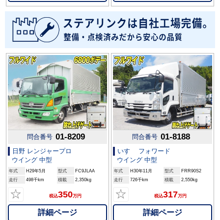
01-8209
01-8188
問合番号
問合番号
日野 レンジャープロ
いすゞ フォワード
ウイング 中型
ウイング 中型
年式
H29年5月
型式
FC9JLAA
年式
H30年11月
型式
FRR90S2
走行
498千km
積載
2,350kg
走行
726千km
積載
2,550kg
☆
☆
350
317
税込
万円
税込
万円
詳細ページ
詳細ページ