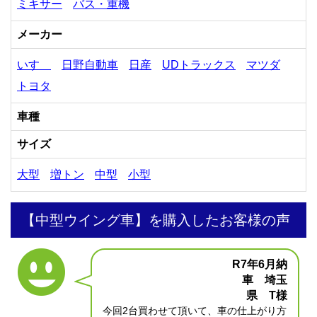
ミキサー
バス・重機
メーカー
いすゞ
日野自動車
日産
UDトラックス
マツダ
トヨタ
車種
サイズ
大型
増トン
中型
小型
【中型ウイング車】を購入したお客様の声
R7年6月納
車 埼玉
県 T様
今回2台買わせて頂いて、車の仕上がり方