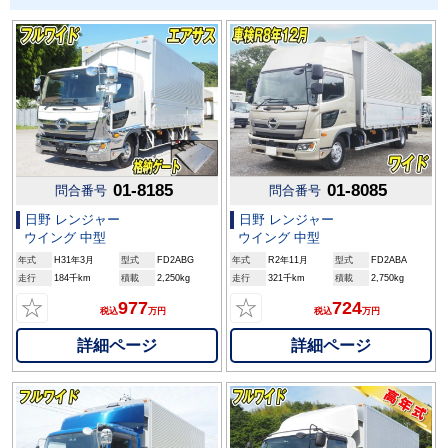
01-8185
01-8085
問合番号
問合番号
日野 レンジャー
日野 レンジャー
ウイング 中型
ウイング 中型
年式
H31年3月
型式
FD2ABG
年式
R2年11月
型式
FD2ABA
走行
184千km
積載
2,250kg
走行
321千km
積載
2,750kg
☆
☆
977
724
税込
万円
税込
万円
詳細ページ
詳細ページ