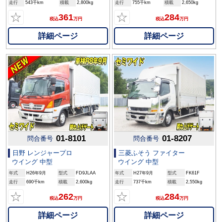
走行
543千km
積載
2,800kg
走行
755千km
積載
2,650kg
☆
☆
361
284
税込
万円
税込
万円
詳細ページ
詳細ページ
01-8101
01-8207
問合番号
問合番号
日野 レンジャープロ
三菱ふそう ファイター
ウイング 中型
ウイング 中型
年式
H26年9月
型式
FD9JLAA
年式
H27年9月
型式
FK61F
走行
690千km
積載
2,600kg
走行
737千km
積載
2,550kg
☆
☆
262
284
税込
万円
税込
万円
詳細ページ
詳細ページ