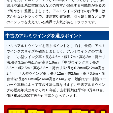
漏れや油圧系に空気混入などの異常が発生する可能性があるの
で速やかに整備しましょう。アルミウイングはそのお仕事には
欠かせないトラックで、運送業や建築業、引っ越し業など日本
のインフラを支えている業界で人気があるトラックです。
中古のアルミウイングを選ぶポイント
中古のアルミウイングを選ぶポイントとしては、最初にアルミ
ウイングのサイズを確認しましょう。アルミウイングの寸法
は、「小型ウイング車：長さ4.6m・幅1.7m・高さ2m・荷台寸
法:長さ3.1m×幅1.7m×高さ1.9m」「中型ウイング車：長さ
8.5m・幅2.5m・高さ3.5m・荷台寸法:長さ6.2m×幅2.2m×高さ
2.4m」「大型ウイング車：長さ12m・幅2.5m・高さ3.5m・荷
台寸法:長さ9.6m×幅2.4m×高さ2.6m」が一般的です※製造メー
カーや車種によって荷台寸法は異なります。中古アルミウイン
グの販売年式は今から約15年前、走行距離は平均10万キロ台、
価格相場は200万円台が主流となっています。