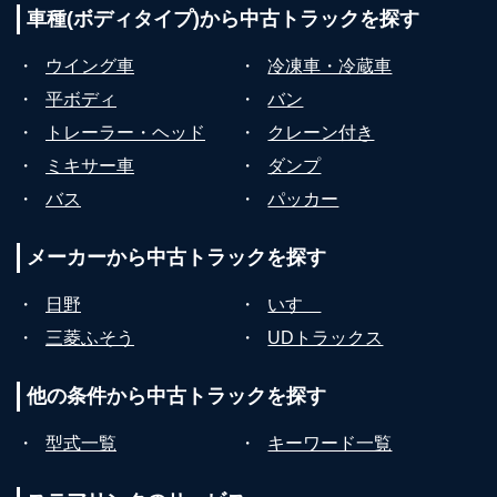
車種(ボディタイプ)から
中古トラックを探す
・
ウイング車
・
冷凍車・冷蔵車
・
平ボディ
・
バン
・
トレーラー・ヘッド
・
クレーン付き
・
ミキサー車
・
ダンプ
・
バス
・
パッカー
メーカーから
中古トラックを探す
・
日野
・
いすゞ
・
三菱ふそう
・
UDトラックス
他の条件から
中古トラックを探す
・
型式一覧
・
キーワード一覧