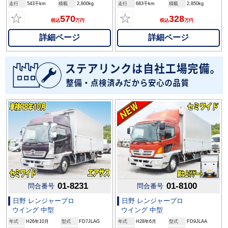
走行
543千km
積載
2,800kg
走行
683千km
積載
2,850kg
☆
☆
570
328
税込
万円
税込
万円
詳細ページ
詳細ページ
01-8231
01-8100
問合番号
問合番号
日野 レンジャープロ
日野 レンジャープロ
ウイング 中型
ウイング 中型
年式
H26年10月
型式
FD7JLAG
年式
H28年6月
型式
FD9JLAA