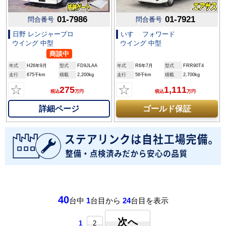
01-7986
01-7921
問合番号
問合番号
日野 レンジャープロ
いすゞ フォワード
ウイング 中型
ウイング 中型
商談中
年式
H26年9月
型式
FD9JLAA
年式
R6年7月
型式
FRR90T4
走行
675千km
積載
2,200kg
走行
56千km
積載
2,700kg
☆
☆
275
1,111
税込
万円
税込
万円
詳細ページ
ゴールド保証
40
台中
1
台目から
24
台目を表示
次へ
1
2