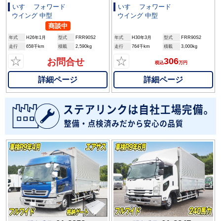
いすゞ フォワード
いすゞ フォワード
ウイング 中型
ウイング 中型
商談中
年式
H26年1月
型式
FRR90S2
年式
H30年3月
型式
FRR90S2
走行
658千km
積載
2,590kg
走行
764千km
積載
3,000kg
☆
☆
306
お問合せ
税込
万円
詳細ページ
詳細ページ