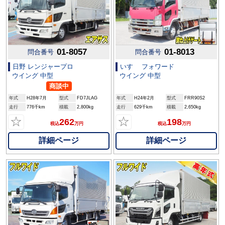
01-8057
01-8013
問合番号
問合番号
日野 レンジャープロ
いすゞ フォワード
ウイング 中型
ウイング 中型
商談中
年式
H28年7月
型式
FD7JLAG
年式
H24年2月
型式
FRR90S2
走行
776千km
積載
2,800kg
走行
629千km
積載
2,650kg
☆
☆
262
198
税込
万円
税込
万円
詳細ページ
詳細ページ