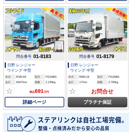
01-8183
01-8179
問合番号
問合番号
日野 レンジャー
日野 レンジャー
ウイング 中型
ウイング 中型
年式
R3年3月
型式
FD2ABG
年式
R8年1月
型式
FD2ABG
走行
634千km
積載
2,150kg
走行
1千km
積載
2,700kg
☆
☆
691
お問合せ
税込
万円
詳細ページ
プラチナ保証