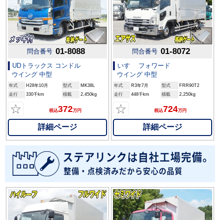
01-8088
01-8072
問合番号
問合番号
UDトラックス コンドル
いすゞ フォワード
ウイング 中型
ウイング 中型
年式
H28年10月
型式
MK38L
年式
R3年7月
型式
FRR90T2
走行
330千km
積載
2,450kg
走行
448千km
積載
2,250kg
☆
☆
372
724
税込
万円
税込
万円
詳細ページ
詳細ページ