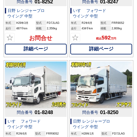
01-8252
01-8247
問合番号
問合番号
日野 レンジャープロ
いすゞ フォワード
ウイング 中型
ウイング 中型
年式
H29年3月
型式
FD7JLAG
年式
R2年6月
型式
FRR90S2
走行
487千km
積載
2,350kg
走行
434千km
積載
2,800kg
☆
☆
592
お問合せ
税込
万円
詳細ページ
詳細ページ
01-8248
01-8250
問合番号
問合番号
いすゞ フォワード
日野 レンジャープロ
ウイング 中型
ウイング 中型
年式
R2年6月
型式
FRR90S2
年式
H28年1月
型式
FD7JLAG