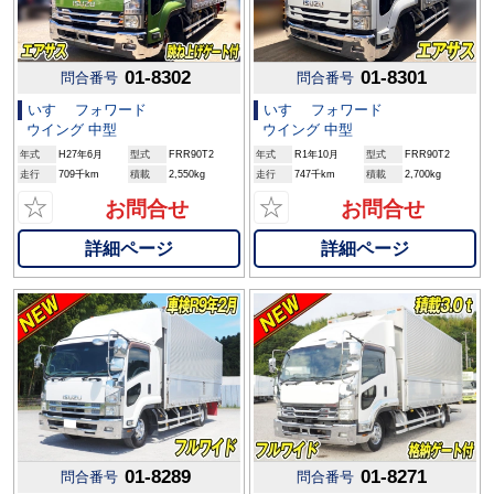
01-8302
01-8301
問合番号
問合番号
いすゞ フォワード
いすゞ フォワード
ウイング 中型
ウイング 中型
年式
H27年6月
型式
FRR90T2
年式
R1年10月
型式
FRR90T2
走行
709千km
積載
2,550kg
走行
747千km
積載
2,700kg
☆
☆
お問合せ
お問合せ
詳細ページ
詳細ページ
01-8289
01-8271
問合番号
問合番号