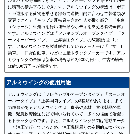
ルミパネルを開閉できることで、フォークリフトを使って効率
に積荷の積み下ろしできます。アルミウイングの構造は「ボデ
ィ※運搬する荷物を乗せる部分で運搬目的に合わせて装備類が
変更できる」「キャブ※運転席を含めた人が乗る部分」「車台
（シャーシ）※走行を行い運転席やボディを支える装備全体」
です。アルミウイングは「フレキシブルオープンタイプ」「タ
ーンオーバータイプ」「上昇開閉タイプ」の3種類がありま
す。アルミウイングを製造販売しているメーカーは「いすゞ自
動車」「日野自動車」などの国産トラックメーカーです。アル
ミウイングの金額は新車の場合は約2,000万円～、中古の場合
は約300万円～が相場です。
アルミウイングの使用用途
アルミウイングは「フレキシブルオープンタイプ」「ターンオ
ーバータイプ」「上昇開閉タイプ」の3種類があります。多く
の種類があるアルミウイングは、食品や資材、電化製品の運
搬、緊急物資輸送などで用いられていて、多くの場面で活躍す
るトラックなのです。また、アルミウイング開閉は電動モータ
ーと油圧で行っているため、油圧機構周りの定期的点検が欠か
せません。アルミウイングが10cm以上下がってしまうと、油