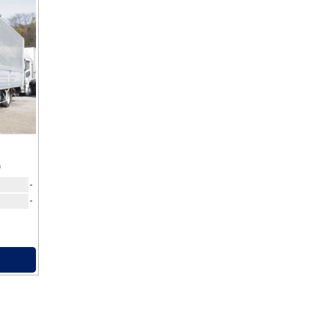
G
-
-