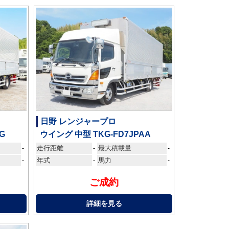
日野 レンジャープロ
G
ウイング 中型 TKG-FD7JPAA
走行距離
最大積載量
-
-
-
-
年式
-
馬力
-
ご成約
詳細を見る