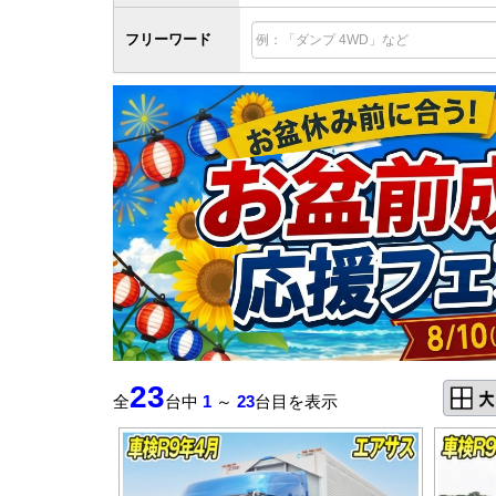
フリーワード
23
全
台中
1
～
23
台目を表示