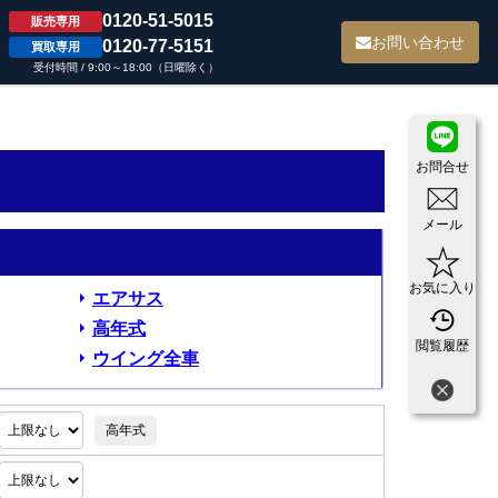
0120-51-5015
販売専用
て
お問い合わせ
0120-77-5151
買取専用
受付時間 / 9:00～18:00（日曜除く）
お問合せ
メール
お気に入り
エアサス
高年式
閲覧履歴
ウイング全車
高年式