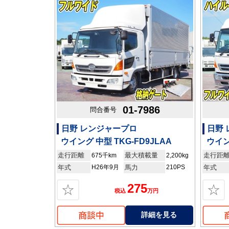
01-7986
問合番号
日野 レンジャープロ
日野
ウイング 中型 TKG-FD9JLAA
ウイン
走行距離
最大積載量
走行距
675千km
2,200kg
年式
H26年9月
馬力
210PS
年式
275
☆
☆
税込
万円
詳細を見る