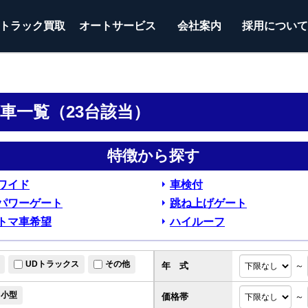
トラック
買取
オートサービス
会社案内
採用につい
グ車一覧（23台該当）
特徴から探す
ワイド
車検付
パワーゲート
跳ね上げゲート
トマ車希望
ハイルーフ
UDトラックス
その他
年 式
～
小型
価格帯
～