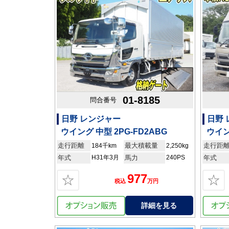
01-8185
問合番号
日野 レンジャー
日野
ウイング 中型 2PG-FD2ABG
ウイン
走行距離
最大積載量
走行距
184千km
2,250kg
年式
H31年3月
馬力
240PS
年式
977
☆
☆
税込
万円
詳細を見る