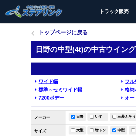
トラック
販売
トップページに戻る
日野の中型(4t)の中古ウイン
ワイド幅
フル
標準～セミワイド幅
格納
7200ボデー
オー
日野
いすゞ
三菱ふそう
メーカー
大型
増トン
中型
サイズ