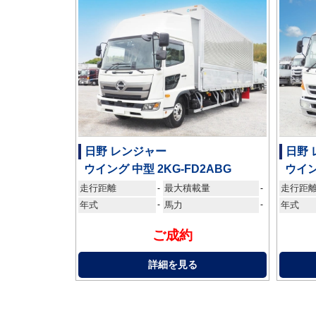
日野 レンジャー
日野
ウイング 中型 2KG-FD2ABG
ウイン
走行距離
最大積載量
走行距
-
-
年式
-
馬力
-
年式
ご成約
詳細を見る