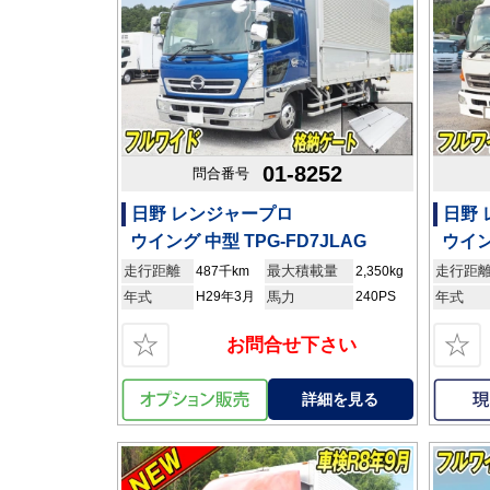
01-8252
問合番号
日野 レンジャープロ
日野
ウイング 中型 TPG-FD7JLAG
ウイン
走行距離
最大積載量
走行距
487千km
2,350kg
年式
H29年3月
馬力
240PS
年式
☆
☆
お問合せ下さい
詳細を見る