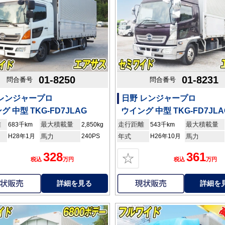
01-8250
01-8231
問合番号
問合番号
 レンジャープロ
日野 レンジャープロ
グ 中型 TKG-FD7JLAG
ウイング 中型 TKG-FD7JLA
離
最大積載量
走行距離
最大積載量
683千km
2,850kg
543千km
H28年1月
馬力
240PS
年式
H26年10月
馬力
328
361
☆
税込
万円
税込
万円
詳細を見る
詳細を