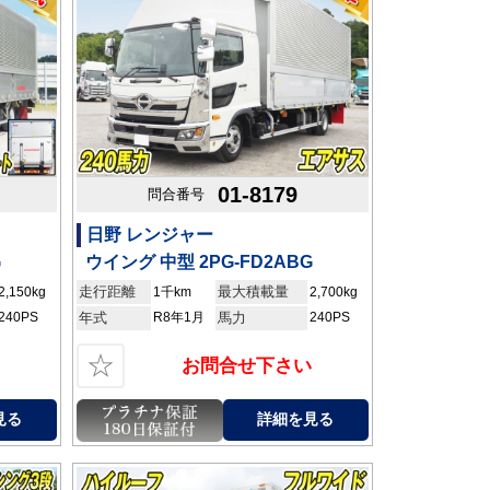
01-8179
問合番号
日野 レンジャー
G
ウイング 中型 2PG-FD2ABG
走行距離
最大積載量
2,150kg
1千km
2,700kg
240PS
年式
R8年1月
馬力
240PS
☆
お問合せ下さい
見る
詳細を見る