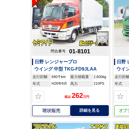
01-8101
問合番号
日野 レンジャープロ
日野
ウイング 中型 TKG-FD9JLAA
ウイン
走行距離
最大積載量
走行距
690千km
2,600kg
年式
H26年9月
馬力
210PS
年式
262
☆
☆
税込
万円
詳細を見る