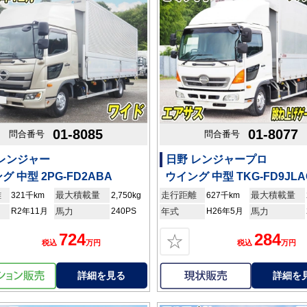
01-8085
01-8077
問合番号
問合番号
 レンジャー
日野 レンジャープロ
グ 中型 2PG-FD2ABA
ウイング 中型 TKG-FD9JLA
離
最大積載量
走行距離
最大積載量
321千km
2,750kg
627千km
R2年11月
馬力
240PS
年式
H26年5月
馬力
724
284
☆
税込
万円
税込
万円
詳細を見る
詳細を