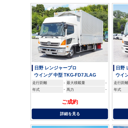
日野 レンジャープロ
日野
ウイング 中型 TKG-FD7JLAG
ウイン
走行距離
最大積載量
走行距
-
-
年式
-
馬力
-
年式
ご成約
詳細を見る