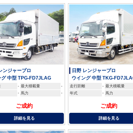
 レンジャープロ
日野 レンジャープロ
グ 中型 TPG-FD7JLAG
ウイング 中型 TKG-FD7JLA
離
最大積載量
走行距離
最大積載量
-
-
-
-
馬力
-
年式
-
馬力
ご成約
ご成約
詳細を見る
詳細を見る