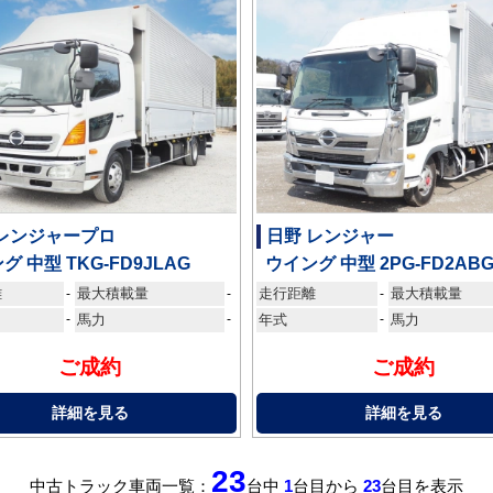
 レンジャープロ
日野 レンジャー
グ 中型 TKG-FD9JLAG
ウイング 中型 2PG-FD2AB
離
最大積載量
走行距離
最大積載量
-
-
-
-
馬力
-
年式
-
馬力
ご成約
ご成約
詳細を見る
詳細を見る
23
中古トラック車両一覧：
台中
1
台目から
23
台目を表示