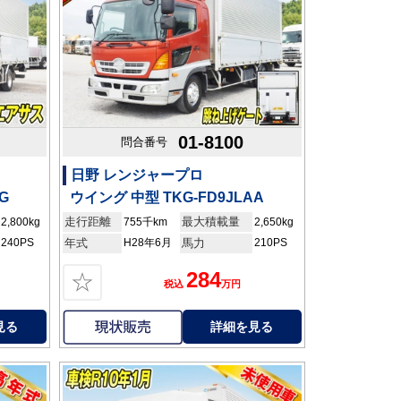
01-8100
問合番号
日野 レンジャープロ
G
ウイング 中型 TKG-FD9JLAA
走行距離
最大積載量
2,800kg
755千km
2,650kg
240PS
年式
H28年6月
馬力
210PS
284
☆
税込
万円
見る
詳細を見る