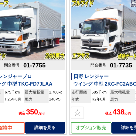
01-7755
01-7735
問合番号
問合番号
 レンジャープロ
日野 レンジャー
グ 中型 TKG-FD7JLAA
ウイング 中型 2KG-FC2AB
離
最大積載量
走行距離
最大積載量
675千km
2,700kg
585千km
H26年8月
馬力
240PS
年式
R2年6月
馬力
350
438
☆
税込
万円
税込
万円
詳細を見る
詳細を