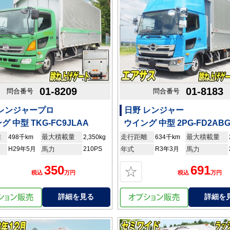
01-8209
01-8183
問合番号
問合番号
 レンジャープロ
日野 レンジャー
グ 中型 TKG-FC9JLAA
ウイング 中型 2PG-FD2AB
離
最大積載量
走行距離
最大積載量
498千km
2,350kg
634千km
H29年5月
馬力
210PS
年式
R3年3月
馬力
350
691
☆
税込
万円
税込
万円
詳細を見る
詳細を