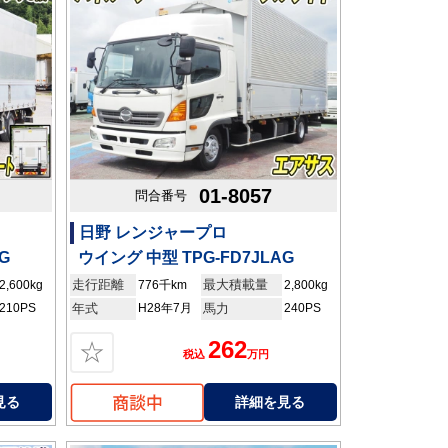
01-8057
問合番号
日野 レンジャープロ
G
ウイング 中型 TPG-FD7JLAG
走行距離
最大積載量
2,600kg
776千km
2,800kg
210PS
年式
H28年7月
馬力
240PS
262
☆
税込
万円
見る
詳細を見る