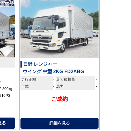
日野 レンジャー
ウイング 中型 2KG-FD2ABG
走行距離
最大積載量
-
-
G
年式
-
馬力
-
2,300kg
210PS
ご成約
見る
詳細を見る