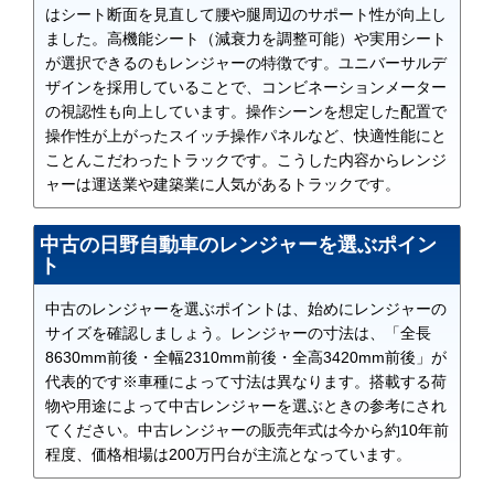
はシート断面を見直して腰や腿周辺のサポート性が向上し
ました。高機能シート（減衰力を調整可能）や実用シート
が選択できるのもレンジャーの特徴です。ユニバーサルデ
ザインを採用していることで、コンビネーションメーター
の視認性も向上しています。操作シーンを想定した配置で
操作性が上がったスイッチ操作パネルなど、快適性能にと
ことんこだわったトラックです。こうした内容からレンジ
ャーは運送業や建築業に人気があるトラックです。
中古の日野自動車のレンジャーを選ぶポイン
ト
中古のレンジャーを選ぶポイントは、始めにレンジャーの
サイズを確認しましょう。レンジャーの寸法は、「全長
8630mm前後・全幅2310mm前後・全高3420mm前後」が
代表的です※車種によって寸法は異なります。搭載する荷
物や用途によって中古レンジャーを選ぶときの参考にされ
てください。中古レンジャーの販売年式は今から約10年前
程度、価格相場は200万円台が主流となっています。