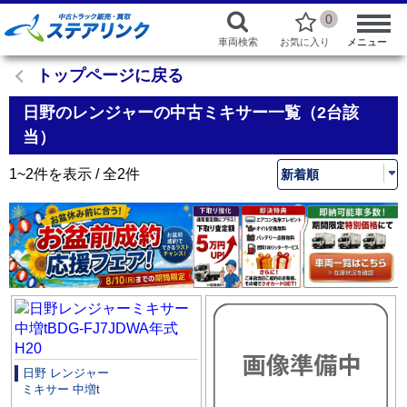
0
車両検索
お気に入り
メニュー
トップページに戻る
日野のレンジャーの中古ミキサー一覧（2台該
当）
1~2件を表示 / 全2件
日野 レンジャー
ミキサー 中増t