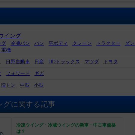
ウイング
ング
冷凍バン
バン
平ボディ
クレーン
トラクター
ダン
・重機
ゞ
日野自動車
日産
UDトラックス
マツダ
トヨタ
フ
フォワード
ギガ
増トン
中型
小型
ングに関する記事
冷凍ウイング・冷蔵ウイングの新車・中古車価格
は？
で、