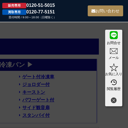
0120-51-5015
販売専用
て
お問い合わせ
0120-77-5151
買取専用
受付時間 / 9:00～18:00（日曜除く）
お問合せ
メール
冷凍バン ▶
お気に入り
ゲート付冷凍車
ジョロダー付
閲覧履歴
キーストン
パワーゲート付
サイド観音扉
スタンバイ付