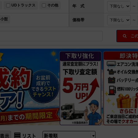
UDトラックス
その他
年 式
～
小型
価格帯
～
この