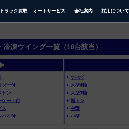
トラック
買取
オートサービス
会社案内
採用につい
蔵・冷凍ウイング一覧（10台該当）
▶
ド
すべて
ロダー付
大型4軸
ストン
大型3軸
ーゲート付
増トン
ビス
中型
ンバイ付
小型