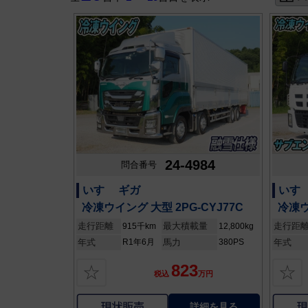
24-4984
問合番号
いすゞ ギガ
いすゞ
冷凍ウイング 大型 2PG-CYJ77C
冷凍ウ
走行距離
最大積載量
走行距
915千km
12,800kg
年式
R1年6月
馬力
380PS
年式
823
☆
☆
税込
万円
詳細を見る