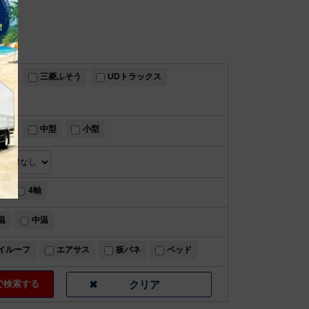
すゞ
三菱ふそう
UDトラックス
トン
中型
小型
軸
4軸
温
中温
イルーフ
エアサス
板バネ
ベッド
検索する