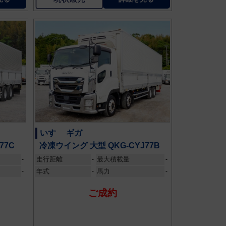
いすゞ ギガ
77C
冷凍ウイング 大型 QKG-CYJ77B
走行距離
最大積載量
-
-
-
-
年式
-
馬力
-
ご成約