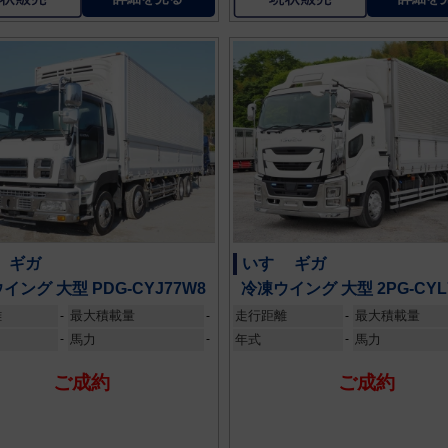
 ギガ
いすゞ ギガ
イング 大型 PDG-CYJ77W8
冷凍ウイング 大型 2PG-CYL
離
最大積載量
走行距離
最大積載量
-
-
-
-
馬力
-
年式
-
馬力
ご成約
ご成約