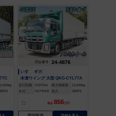
24-4876
問合番号
いすゞ ギガ
77C
冷凍ウイング 大型 QKG-CYL77A
走行距離
最大積載量
2,600kg
533千km
13,400kg
380PS
年式
H27年9月
馬力
380PS
856
☆
税込
万円
見る
詳細を見る