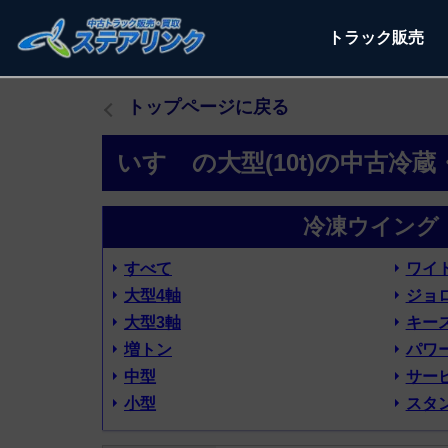
トラック
販売
トップページに戻る
いすゞの大型(10t)の中古冷
冷凍ウイング 
すべて
ワイ
大型4軸
ジョ
大型3軸
キー
増トン
パワ
中型
サー
小型
スタ