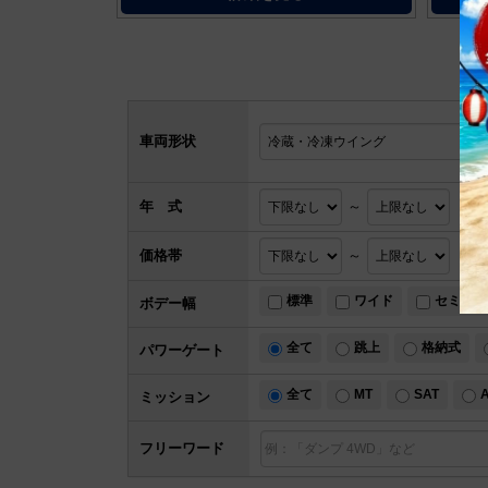
車両形状
年 式
～
高
価格帯
～
標準
ワイド
セミワイ
ボデー幅
全て
跳上
格納式
パワー
ゲート
全て
MT
SAT
ミッション
フリーワード