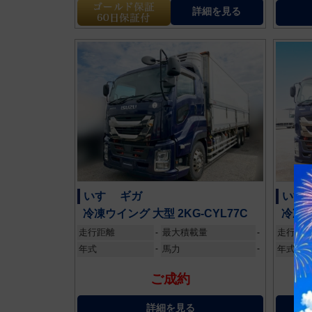
詳細を見る
いすゞ ギガ
いすゞ
冷凍ウイング 大型 2KG-CYL77C
冷凍ウ
走行距離
最大積載量
走行距
-
-
年式
-
馬力
-
年式
ご成約
詳細を見る