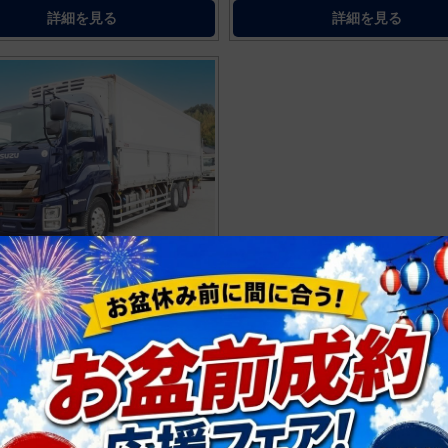
詳細を見る
詳細を見る
 ギガ
イング 大型 2KG-CYL77C
離
最大積載量
-
-
-
馬力
-
ご成約
詳細を見る