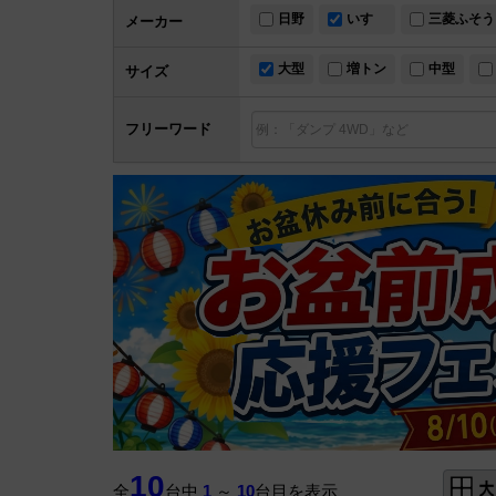
日野
いすゞ
三菱ふそう
メーカー
大型
増トン
中型
サイズ
フリーワード
10
全
台中
1
～
10
台目を表示