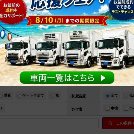
10
中古トラック車両一覧：
台中
1
台目から
10
台目を表示
日野
い
メーカー
その他
大型
増
サイズ
年式
走行距離
～
ド
全て
3
車 軸
垂直
ゲート付全て
無
全て
低
冷凍温度
AT
車検
ハ
その他
この条件で