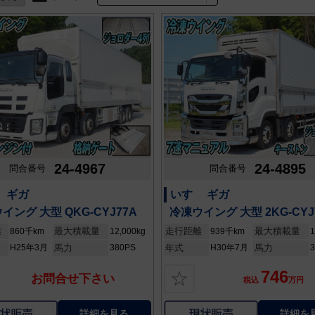
24-4967
24-4895
問合番号
問合番号
 ギガ
いすゞ ギガ
イング 大型 QKG-CYJ77A
冷凍ウイング 大型 2KG-CYJ
離
最大積載量
走行距離
最大積載量
860千km
12,000kg
939千km
1
H25年3月
馬力
380PS
年式
H30年7月
馬力
746
☆
お問合せ下さい
税込
万円
詳細を見る
詳細を