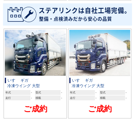
いすゞ ギガ
いすゞ ギガ
冷凍ウイング 大型
冷凍ウイング 大型
年式
-
型式
-
年式
-
型式
-
走行
-
積載
-
走行
-
積載
-
ご成約
ご成約