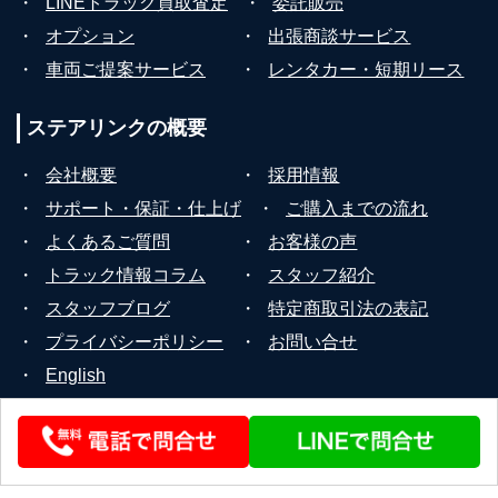
・
LINEトラック買取査定
・
委託販売
・
オプション
・
出張商談サービス
・
車両ご提案サービス
・
レンタカー・短期リース
ステアリンクの
概要
・
会社概要
・
採用情報
・
サポート・保証・仕上げ
・
ご購入までの流れ
・
よくあるご質問
・
お客様の声
・
トラック情報コラム
・
スタッフ紹介
・
スタッフブログ
・
特定商取引法の表記
・
プライバシーポリシー
・
お問い合せ
・
English
© 2026 STEERLINK Co.,Ltd