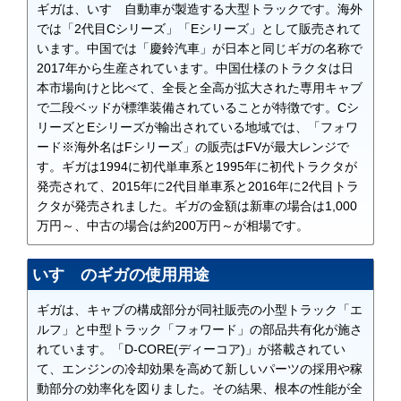
ギガは、いすゞ自動車が製造する大型トラックです。海外
では「2代目Cシリーズ」「Eシリーズ」として販売されて
います。中国では「慶鈴汽車」が日本と同じギガの名称で
2017年から生産されています。中国仕様のトラクタは日
本市場向けと比べて、全長と全高が拡大された専用キャブ
で二段ベッドが標準装備されていることが特徴です。Cシ
リーズとEシリーズが輸出されている地域では、「フォワ
ード※海外名はFシリーズ」の販売はFVが最大レンジで
す。ギガは1994に初代単車系と1995年に初代トラクタが
発売されて、2015年に2代目単車系と2016年に2代目トラ
クタが発売されました。ギガの金額は新車の場合は1,000
万円～、中古の場合は約200万円～が相場です。
いすゞのギガの使用用途
ギガは、キャブの構成部分が同社販売の小型トラック「エ
ルフ」と中型トラック「フォワード」の部品共有化が施さ
れています。「D-CORE(ディーコア)」が搭載されてい
て、エンジンの冷却効果を高めて新しいパーツの採用や稼
動部分の効率化を図りました。その結果、根本の性能が全