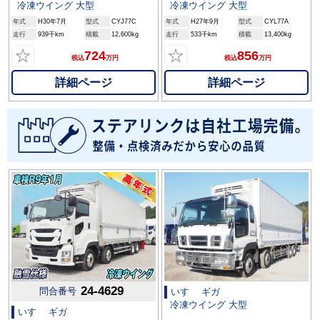
冷凍ウイング 大型
冷凍ウイング 大型
年式
H30年7月
型式
CYJ77C
年式
H27年9月
型式
CYL77A
走行
939千km
積載
12,600kg
走行
533千km
積載
13,400kg
☆
☆
724
856
税込
万円
税込
万円
詳細ページ
詳細ページ
24-4629
問合番号
いすゞ ギガ
冷凍ウイング 大型
いすゞ ギガ