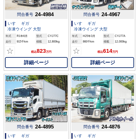
24-4984
24-4967
問合番号
問合番号
いすゞ ギガ
いすゞ ギガ
冷凍ウイング 大型
冷凍ウイング 大型
年式
R1年6月
型式
CYJ77C
年式
H25年3月
型式
CYJ77A
走行
915千km
積載
12,800kg
走行
860千km
積載
12,000kg
☆
☆
823
614
税込
万円
税込
万円
詳細ページ
詳細ページ
24-4895
24-4876
問合番号
問合番号
いすゞ ギガ
いすゞ ギガ