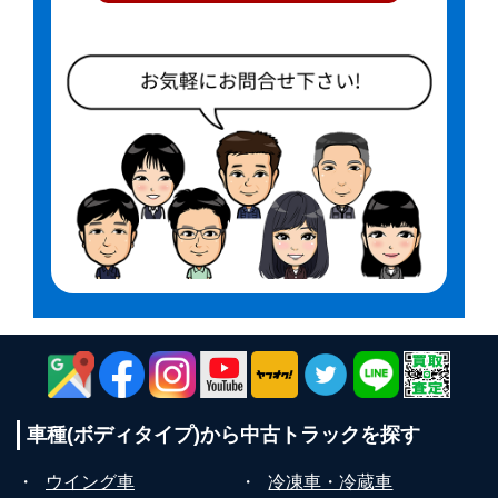
車種(ボディタイプ)から
中古トラックを探す
・
ウイング車
・
冷凍車・冷蔵車