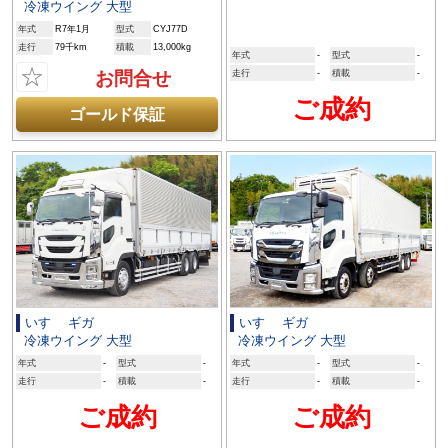
冷凍ウイング 大型
年式
R7年1月
型式
CYJ77D
走行
79千km
積載
13,000kg
年式
-
型式
-
☆
お問合せ
走行
-
積載
-
ご成約
ゴールド保証
いすゞ ギガ
いすゞ ギガ
冷凍ウイング 大型
冷凍ウイング 大型
年式
-
型式
-
年式
-
型式
-
走行
-
積載
-
走行
-
積載
-
ご成約
ご成約