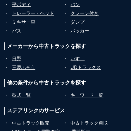
・
平ボディ
・
バン
・
トレーラー・ヘッド
・
クレーン付き
・
ミキサー車
・
ダンプ
・
バス
・
パッカー
メーカーから
中古トラックを探す
・
日野
・
いすゞ
・
三菱ふそう
・
UDトラックス
他の条件から
中古トラックを探す
・
型式一覧
・
キーワード一覧
ステアリンクの
サービス
・
中古トラック販売
・
中古トラック買取