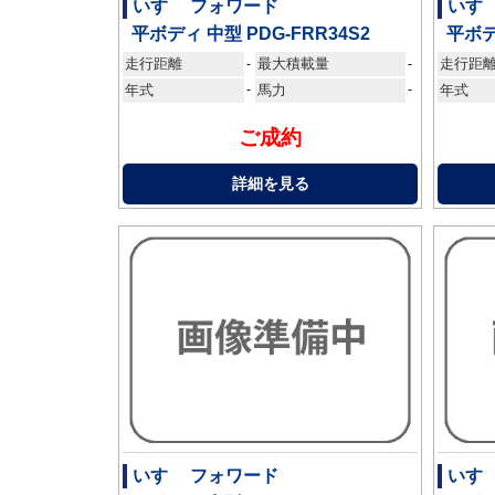
いすゞ フォワード
いす
平ボディ 中型 PDG-FRR34S2
平ボデ
走行距離
最大積載量
走行距
-
-
年式
-
馬力
-
年式
ご成約
詳細を見る
いすゞ フォワード
いす