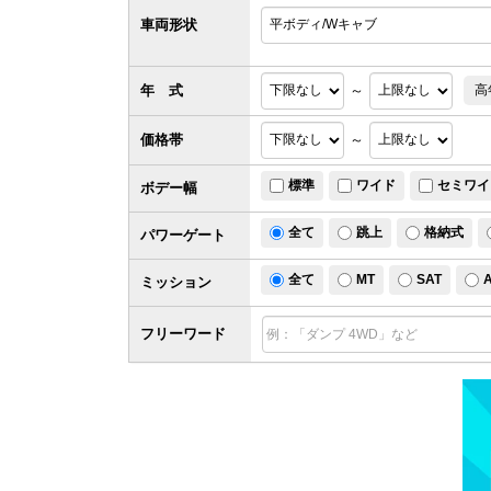
車両形状
年 式
～
高
価格帯
～
標準
ワイド
セミワイ
ボデー幅
全て
跳上
格納式
パワー
ゲート
全て
MT
SAT
ミッション
フリーワード