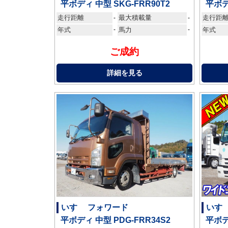
平ボディ 中型 SKG-FRR90T2
平ボデ
走行距離
最大積載量
走行距
-
-
年式
-
馬力
-
年式
ご成約
詳細を見る
いすゞ フォワード
いす
平ボディ 中型 PDG-FRR34S2
平ボデ