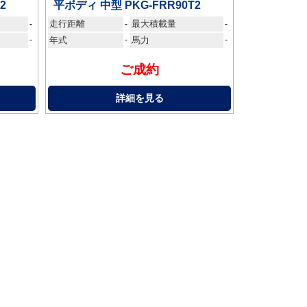
2
平ボディ 中型 PKG-FRR90T2
走行距離
最大積載量
-
-
-
-
年式
-
馬力
-
ご成約
詳細を見る