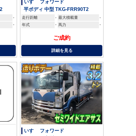
いすゞ フォワード
2
平ボディ 中型 TKG-FRR90T2
走行距離
最大積載量
-
-
-
-
年式
-
馬力
-
ご成約
詳細を見る
いすゞ フォワード