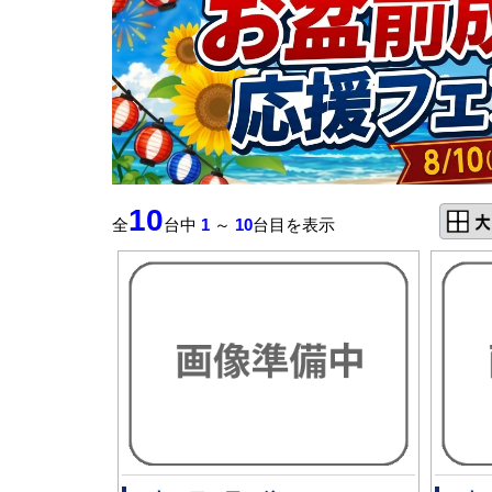
10
全
台中
1
～
10
台目を表示