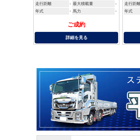
走行距離
最大積載量
走行距
-
-
年式
-
馬力
-
年式
ご成約
詳細を見る