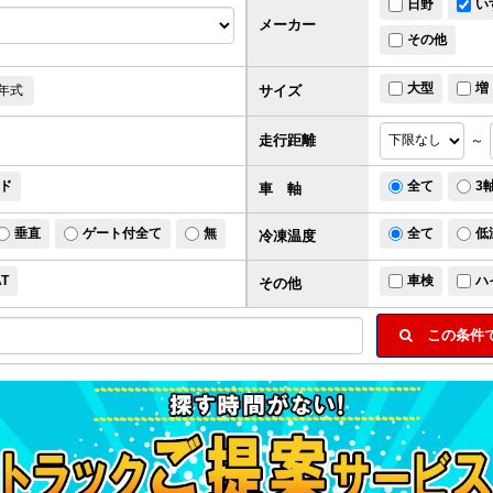
日野
い
メーカー
その他
大型
増
サイズ
年式
走行距離
～
ド
全て
3
車 軸
垂直
ゲート付全て
無
全て
低
冷凍温度
AT
車検
ハ
その他
この条件で