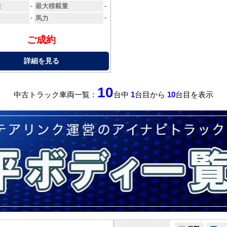
離
最大積載量
-
-
-
馬力
-
ご成約
詳細を見る
10
中古トラック車両一覧：
台中
1
台目から
10
台目を表示