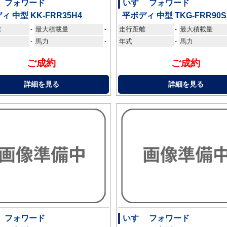
ゞ フォワード
いすゞ フォワード
ィ 中型 KK-FRR35H4
平ボディ 中型 TKG-FRR90S
離
最大積載量
走行距離
最大積載量
-
-
-
-
馬力
-
年式
-
馬力
ご成約
ご成約
詳細を見る
詳細を見る
ゞ フォワード
いすゞ フォワード