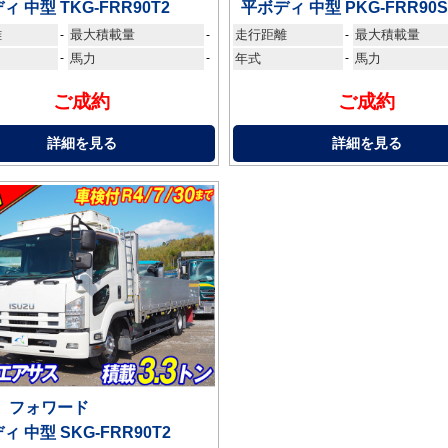
ィ 中型 TKG-FRR90T2
平ボディ 中型 PKG-FRR90S
離
最大積載量
走行距離
最大積載量
-
-
-
-
馬力
-
年式
-
馬力
ご成約
ご成約
詳細を見る
詳細を見る
ゞ フォワード
ィ 中型 SKG-FRR90T2