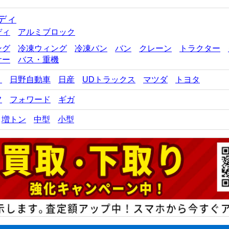
ディ
ディ
アルミブロック
ング
冷凍ウィング
冷凍バン
バン
クレーン
トラクター
サー
バス・重機
ゞ
日野自動車
日産
UDトラックス
マツダ
トヨタ
フ
フォワード
ギガ
増トン
中型
小型