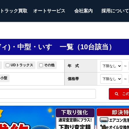
トラック
買取
オートサービス
会社案内
採用につい
ディ)・中型・いすゞ一覧（10台該当）
UDトラックス
その他
年 式
～
小型
価格帯
～
この