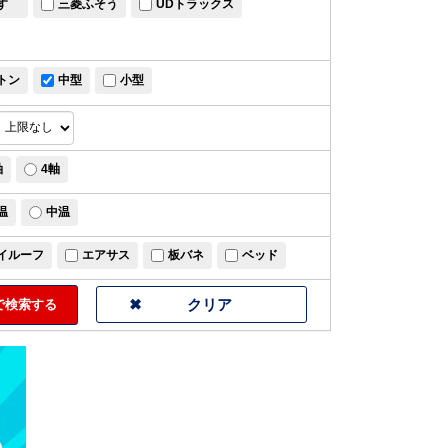
すゞ
三菱ふそう
UDトラックス
トン
中型
小型
軸
4軸
温
中温
イルーフ
エアサス
板バネ
ベッド
検索する