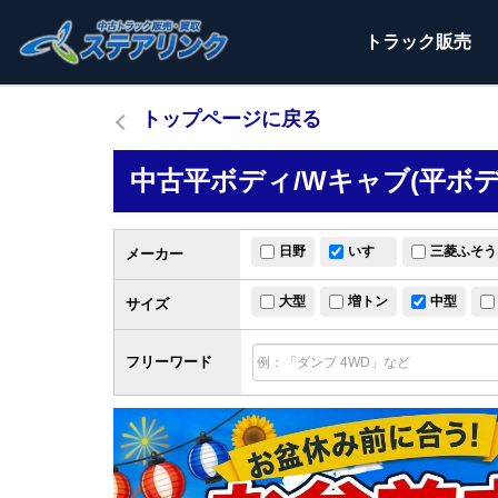
トラック
販売
トップページに戻る
中古平ボディ/Wキャブ(平ボ
日野
いすゞ
三菱ふそう
メーカー
大型
増トン
中型
サイズ
フリーワード