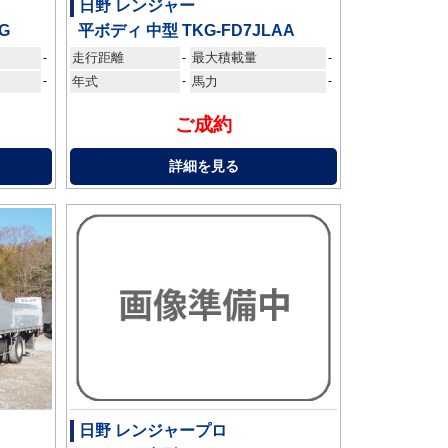
日野 レンジャー
G
平ボディ 中型 TKG-FD7JLAA
走行距離
最大積載量
-
-
-
-
年式
-
馬力
-
ご成約
詳細を見る
日野 レンジャープロ