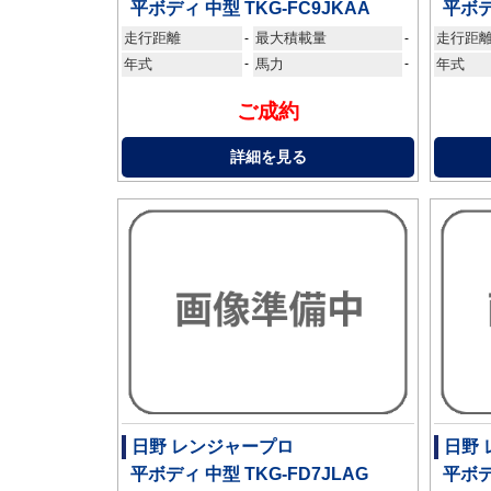
平ボディ 中型 TKG-FC9JKAA
平ボデ
走行距離
最大積載量
走行距
-
-
年式
-
馬力
-
年式
ご成約
詳細を見る
日野 レンジャープロ
日野
平ボディ 中型 TKG-FD7JLAG
平ボデ