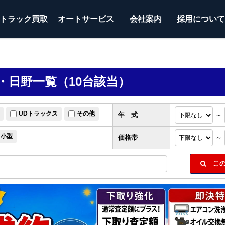
トラック
買取
オートサービス
会社案内
採用につい
・日野一覧（10台該当）
UDトラックス
その他
年 式
～
小型
価格帯
～
この