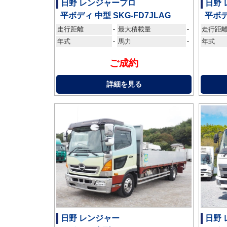
日野 レンジャープロ
日野
平ボディ 中型 SKG-FD7JLAG
平ボデ
走行距離
最大積載量
走行距
-
-
年式
-
馬力
-
年式
ご成約
詳細を見る
日野 レンジャー
日野