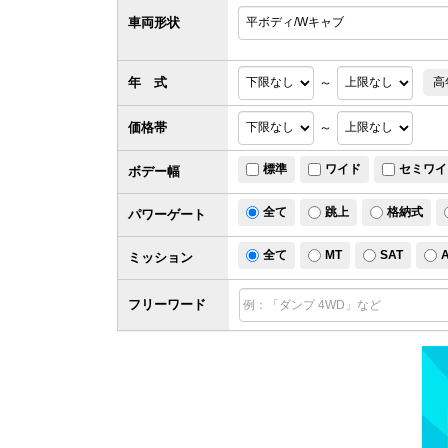
車両形状
年 式
～
高
価格帯
～
標準
ワイド
セミワイ
ボデー幅
全て
跳上
格納式
パワー
ゲート
全て
MT
SAT
ミッション
フリーワード