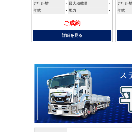
走行距離
最大積載量
走行距
-
-
年式
-
馬力
-
年式
ご成約
詳細を見る