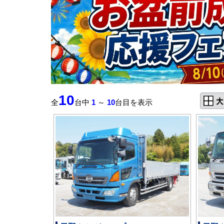
10
全
台中
1
～
10
台目を表示