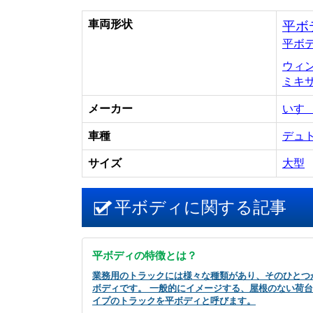
車両形状
平ボ
平ボ
ウィ
ミキ
メーカー
いす
車種
デュ
サイズ
大型
平ボディに関する記事
平ボディの特徴とは？
業務用のトラックには様々な種類があり、そのひとつ
ボディです。 一般的にイメージする、屋根のない荷
イプのトラックを平ボディと呼びます。