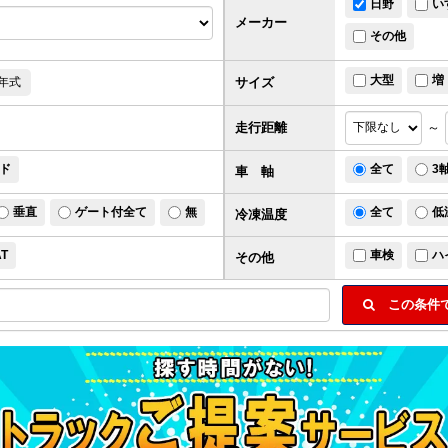
日野
い
メーカー
その他
大型
増
サイズ
年式
走行距離
～
ド
全て
3
車 軸
垂直
ゲート付全て
無
全て
低
冷凍温度
AT
車検
ハ
その他
この条件で