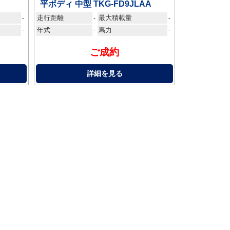
A
平ボディ 中型 TKG-FD9JLAA
走行距離
最大積載量
-
-
-
-
年式
-
馬力
-
ご成約
詳細を見る