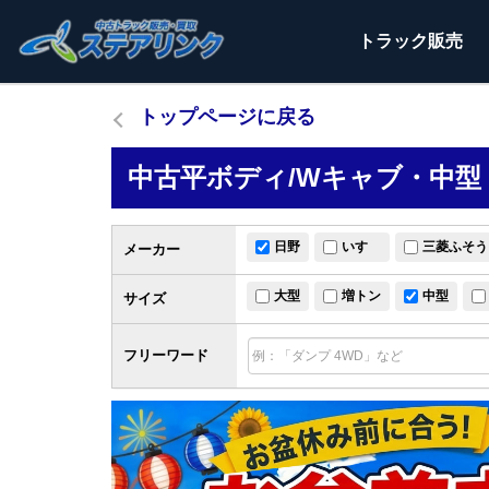
トラック
販売
トップページに戻る
中古平ボディ/Wキャブ・中型
日野
いすゞ
三菱ふそう
メーカー
大型
増トン
中型
サイズ
フリーワード