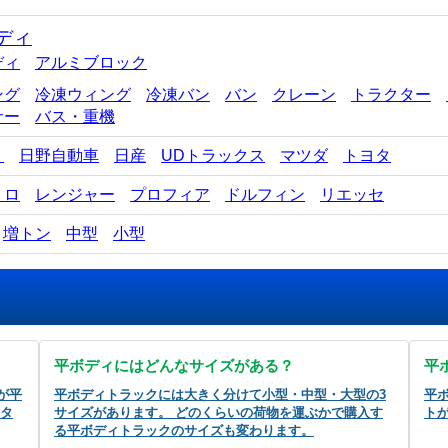
ディ
ディ
アルミブロック
ング
冷凍ウィング
冷凍バン
バン
クレーン
トラクター
サー
バス・重機
ゞ
日野自動車
日産
UDトラックス
マツダ
トヨタ
トロ
レンジャー
プロフィア
ドルフィン
リエッセ
増トン
中型
小型
平ボディにはどんなサイズがある？
平
が平
平ボディトラックには大きく分けて小型・中型・大型の3
平
台タ
サイズがあります。 どのくらいの荷物を運ぶかで購入す
ト
る平ボディトラックのサイズも変わります。