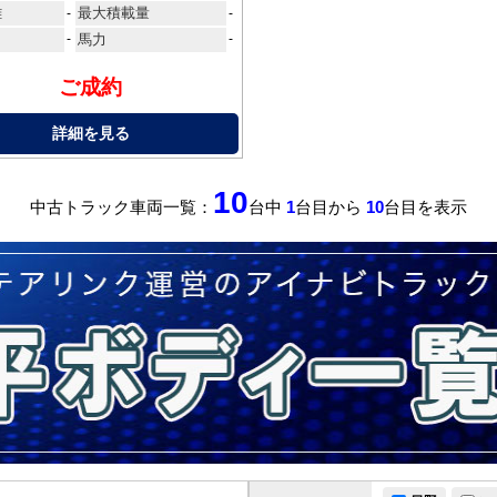
離
最大積載量
-
-
-
馬力
-
ご成約
詳細を見る
10
中古トラック車両一覧：
台中
1
台目から
10
台目を表示