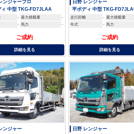
 レンジャープロ
日野 レンジャー
ィ 中型 TKG-FD7JLAA
平ボディ 中型 TKG-FD7JLA
離
最大積載量
走行距離
最大積載量
-
-
-
-
馬力
-
年式
-
馬力
ご成約
ご成約
詳細を見る
詳細を見る
 レンジャー
日野 レンジャー