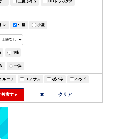
すゞ
三菱ふそう
UDトラックス
トン
中型
小型
軸
4軸
温
中温
イルーフ
エアサス
板バネ
ベッド
検索する