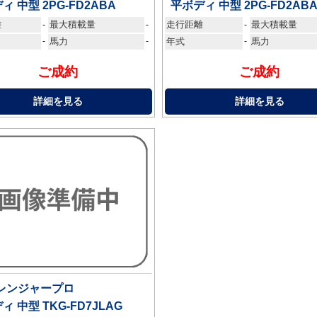
ィ 中型 2PG-FD2ABA
平ボディ 中型 2PG-FD2AB
離
最大積載量
走行距離
最大積載量
-
-
-
-
馬力
-
年式
-
馬力
ご成約
ご成約
詳細を見る
詳細を見る
 レンジャープロ
ィ 中型 TKG-FD7JLAG