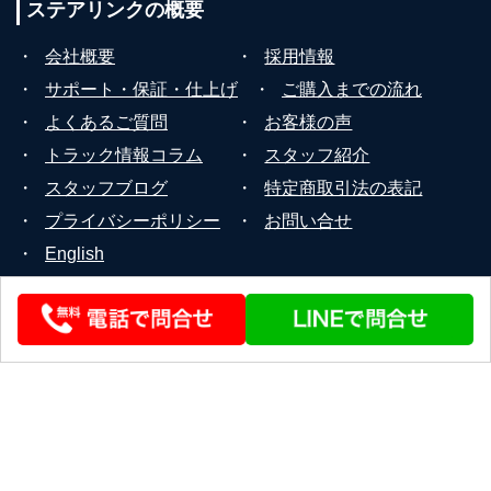
ステアリンクの
概要
・
会社概要
・
採用情報
・
サポート・保証・仕上げ
・
ご購入までの流れ
・
よくあるご質問
・
お客様の声
・
トラック情報コラム
・
スタッフ紹介
・
スタッフブログ
・
特定商取引法の表記
・
プライバシーポリシー
・
お問い合せ
・
English
© 2026 STEERLINK Co.,Ltd