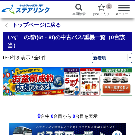
0
車両検索
お気に入り
メニュー
トップページに戻る
いすゞの増t(6t・8t)の中古バス/重機一覧（0台該
当）
0~0件を表示 / 全0件
0
台中
0
台目から
0
台目を表示