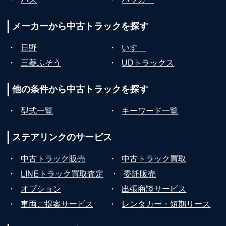
メーカーから
中古トラックを探す
・
日野
・
いすゞ
・
三菱ふそう
・
UDトラックス
他の条件から
中古トラックを探す
・
型式一覧
・
キーワード一覧
ステアリンクの
サービス
・
中古トラック販売
・
中古トラック買取
・
LINEトラック買取査定
・
委託販売
・
オプション
・
出張商談サービス
・
車両ご提案サービス
・
レンタカー・短期リース