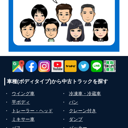
車種(ボディタイプ)から
中古トラックを探す
・
ウイング車
・
冷凍車・冷蔵車
・
平ボディ
・
バン
・
トレーラー・ヘッド
・
クレーン付き
・
ミキサー車
・
ダンプ
・
バス
・
パッカー