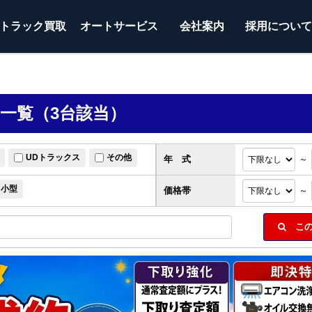
トラック
買取
オートサービス
会社案内
採用につい
ク一覧（3台該当）
UDトラックス
その他
年 式
～
小型
価格帯
～
この