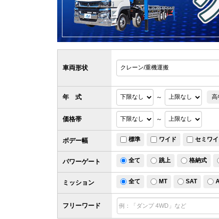
車両形状
年 式
～
高
価格帯
～
標準
ワイド
セミワイ
ボデー幅
全て
跳上
格納式
パワー
ゲート
全て
MT
SAT
ミッション
フリーワード