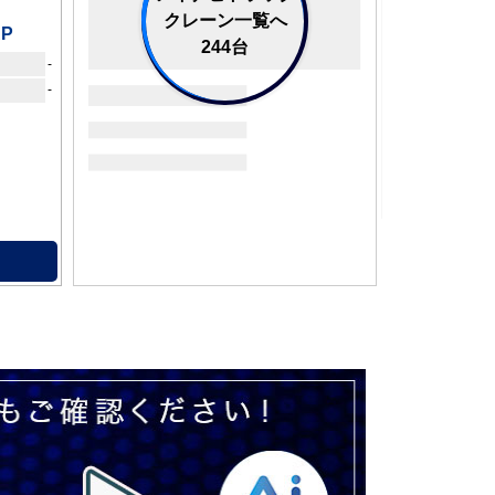
クレーン一覧へ
AP
244台
-
-