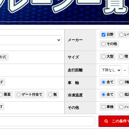
日野
い
メーカー
その他
大型
増
サイズ
年式
走行距離
～
ド
全て
3
車 軸
垂直
ゲート付全て
無
全て
低
冷凍温度
AT
車検
ハ
その他
この条件で