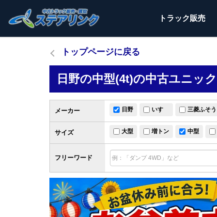
トラック
販売
トップページに戻る
日野の中型(4t)の中古ユニッ
日野
いすゞ
三菱ふそう
メーカー
大型
増トン
中型
サイズ
フリーワード