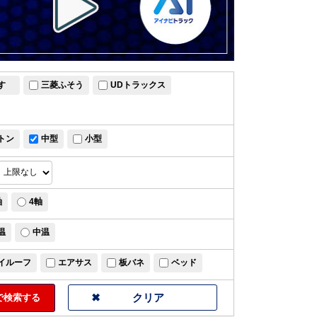
すゞ
三菱ふそう
UDトラックス
トン
中型
小型
軸
4軸
温
中温
イルーフ
エアサス
板バネ
ベッド
検索する