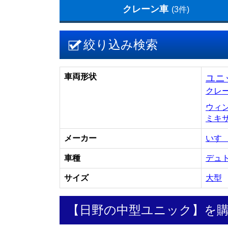
クレーン車
(3件)
絞り込み検索
車両形状
ユニ
クレ
ウィ
ミキ
メーカー
いす
車種
デュ
サイズ
大型
【日野の中型ユニック】を