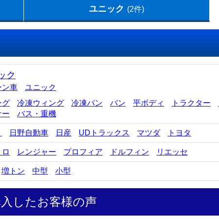
ユニック
(2件)
ック
ーン車
ユニック
ング
冷凍ウィング
冷凍バン
バン
平ボディ
トラクター
サー
バス・重機
ゞ
日野自動車
日産
UDトラックス
マツダ
トヨタ
トロ
レンジャー
プロフィア
ドルフィン
リエッセ
増トン
中型
小型
購入したお客様の声