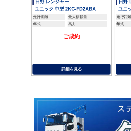
日野 レンジャー
日野
ユニック 中型 2KG-FD2ABA
ユニッ
走行距離
最大積載量
走行距
-
-
年式
-
馬力
-
年式
ご成約
詳細を見る