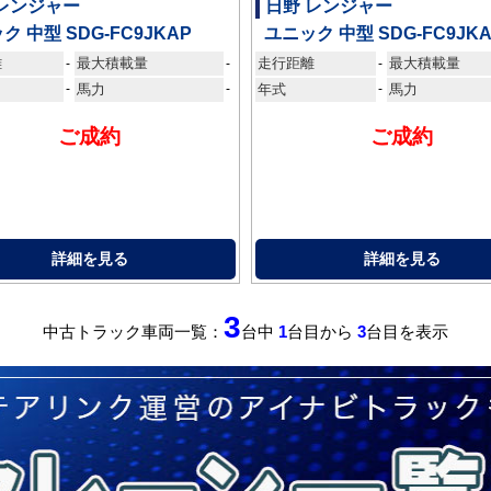
 レンジャー
日野 レンジャー
ク 中型 SDG-FC9JKAP
ユニック 中型 SDG-FC9JK
離
最大積載量
走行距離
最大積載量
-
-
-
-
馬力
-
年式
-
馬力
ご成約
ご成約
詳細を見る
詳細を見る
3
中古トラック車両一覧：
台中
1
台目から
3
台目を表示