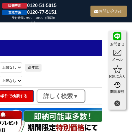
0120-51-5015
販売専用
て
お問い合わせ
0120-77-5151
買取専用
受付時間 / 9:00～18:00（日曜除
く）
お問合せ
メール
高年式
お気に入り
閲覧履歴
条件で検索する