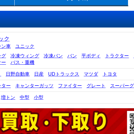
ック
ーン車
ユニック
ング
冷凍ウィング
冷凍バン
バン
平ボディ
トラクター
サー
バス・重機
ゞ
日野自動車
日産
UDトラックス
マツダ
トヨタ
ンター
キャンターガッツ
ファイター
グレート
スーパーグ
増トン
中型
小型