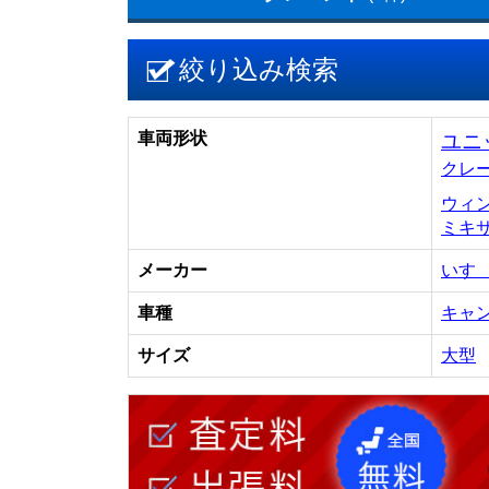
絞り込み検索
車両形状
ユニ
クレ
ウィ
ミキ
メーカー
いす
車種
キャ
サイズ
大型