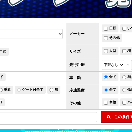
日野
い
メーカー
その他
大型
増
サイズ
年式
走行距離
～
ド
全て
3
車 軸
垂直
ゲート付全て
無
全て
低
冷凍温度
AT
車検
ハ
その他
この条件で