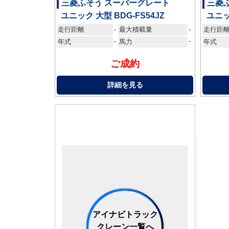
三菱ふそう スーパーグレート
三菱
ユニック 大型 BDG-FS54JZ
ユニッ
走行距離
最大積載量
走行距
-
-
年式
-
馬力
-
年式
ご成約
詳細を見る
アイナビトラック
クレーン一覧へ