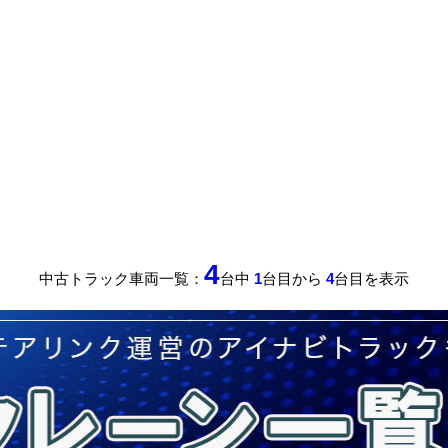
4
中古トラック車両一覧：
台中
1
台目から
4
台目を表示