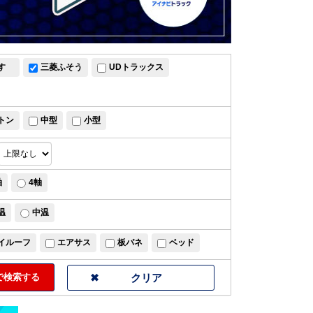
すゞ
三菱ふそう
UDトラックス
トン
中型
小型
軸
4軸
温
中温
イルーフ
エアサス
板バネ
ベッド
検索する