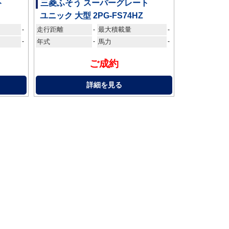
ト
三菱ふそう スーパーグレート
ユニック 大型 2PG-FS74HZ
走行距離
最大積載量
-
-
-
-
年式
-
馬力
-
ご成約
詳細を見る