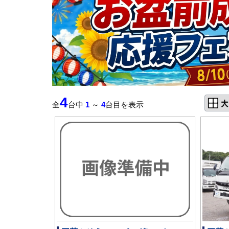
4
全
台中
1
～
4
台目を表示