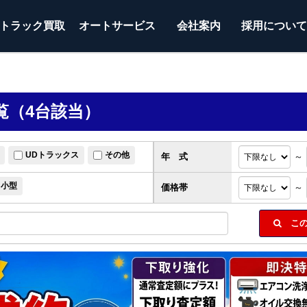
トラック
買取
オートサービス
会社案内
採用につい
覧（4台該当）
UDトラックス
その他
年 式
～
小型
価格帯
～
この