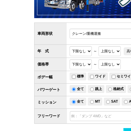
車両形状
年 式
～
高
価格帯
～
標準
ワイド
セミワイ
ボデー幅
全て
跳上
格納式
パワー
ゲート
全て
MT
SAT
ミッション
フリーワード