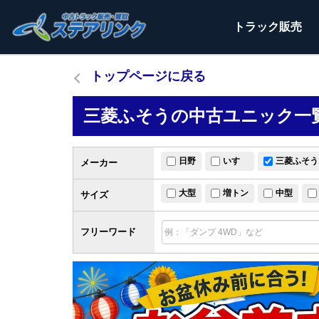
トラック
販売
トップページに戻る
三菱ふそうの中古ユニック一
日野
いすゞ
三菱ふそう
メーカー
大型
増トン
中型
サイズ
フリーワード