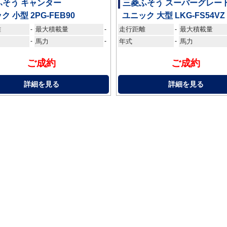
ふそう キャンター
三菱ふそう スーパーグレー
ク 小型 2PG-FEB90
ユニック 大型 LKG-FS54VZ
離
最大積載量
走行距離
最大積載量
-
-
-
-
馬力
-
年式
-
馬力
ご成約
ご成約
詳細を見る
詳細を見る