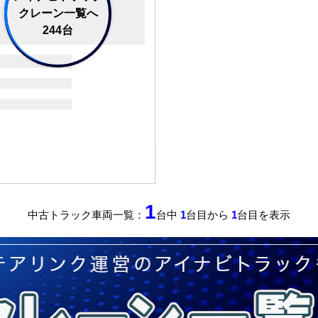
クレーン一覧へ
244台
1
中古トラック車両一覧：
台中
1
台目から
1
台目を表示