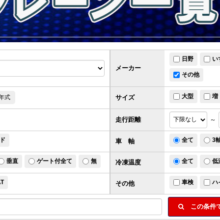
日野
い
メーカー
その他
大型
増
サイズ
年式
走行距離
～
ド
全て
3
車 軸
垂直
ゲート付全て
無
全て
低
冷凍温度
AT
車検
ハ
その他
この条件で