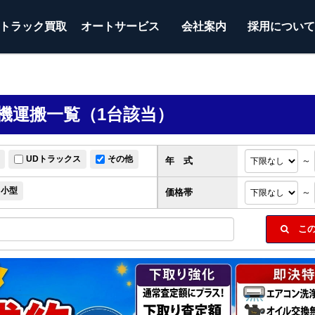
トラック
買取
オートサービス
会社案内
採用につい
機運搬一覧（1台該当）
UDトラックス
その他
年 式
～
小型
価格帯
～
この