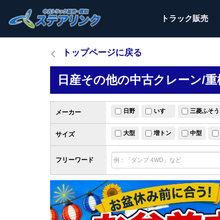
トラック
販売
トップページに戻る
日産その他の中古クレーン/重
日野
いすゞ
三菱ふそう
メーカー
大型
増トン
中型
サイズ
フリーワード