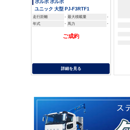
ボルボ ボルボ
ユニック 大型 PJ-F3RTF1
走行距離
最大積載量
-
-
年式
-
馬力
-
ご成約
詳細を見る