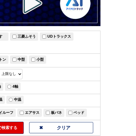
すゞ
三菱ふそう
UDトラックス
トン
中型
小型
軸
4軸
温
中温
イルーフ
エアサス
板バネ
ベッド
検索する