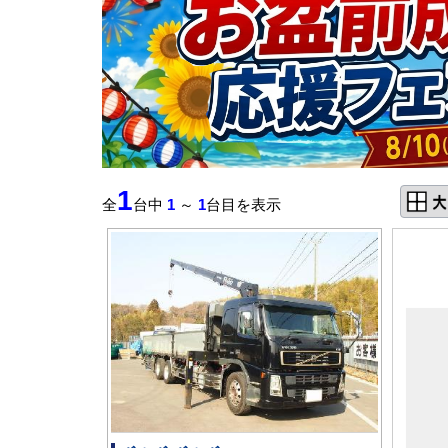
1
全
台中
1
～
1
台目を表示