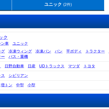
ユニック
(2件)
ック
ーン車
ユニック
ング
冷凍ウィング
冷凍バン
バン
平ボディ
トラクター
サー
バス・重機
ゞ
日野自動車
日産
UDトラックス
マツダ
トヨタ
ラス
シビリアン
増トン
中型
小型