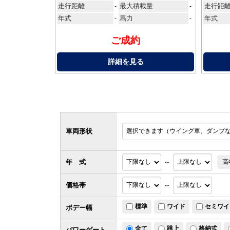
走行距離
最大積載量
走行距
-
-
年式
-
馬力
-
年式
ご成約
詳細を見る
車両形状
年 式
～
高
価格帯
～
標準
ワイド
セミワイ
ボデー幅
全て
跳上
格納式
パワー
ゲート