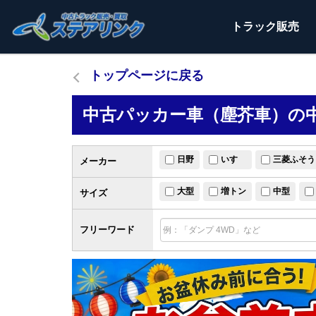
トラック
販売
トップページに戻る
中古パッカー車（塵芥車）の中
日野
いすゞ
三菱ふそう
メーカー
大型
増トン
中型
サイズ
フリーワード