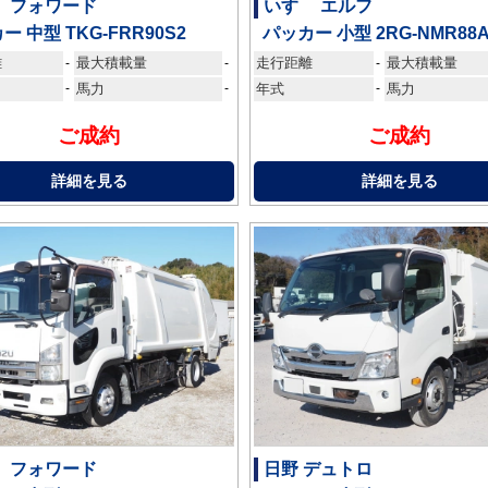
ゞ フォワード
いすゞ エルフ
ー 中型 TKG-FRR90S2
パッカー 小型 2RG-NMR88
離
最大積載量
走行距離
最大積載量
-
-
-
-
馬力
-
年式
-
馬力
ご成約
ご成約
詳細を見る
詳細を見る
ゞ フォワード
日野 デュトロ