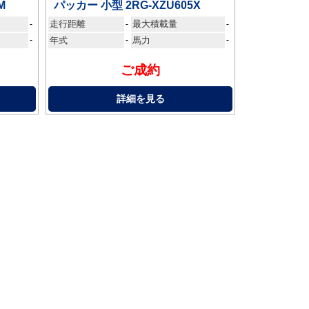
M
パッカー 小型 2RG-XZU605X
走行距離
最大積載量
-
-
-
-
年式
-
馬力
-
ご成約
詳細を見る