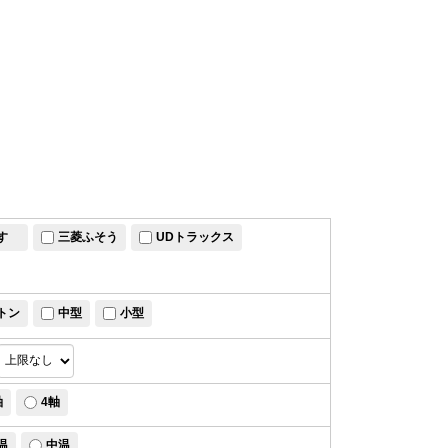
すゞ
三菱ふそう
UDトラックス
トン
中型
小型
軸
4軸
温
中温