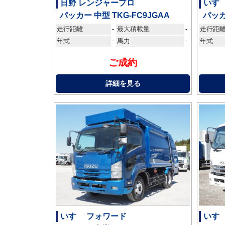
日野 レンジャープロ
いす
パッカー 中型 TKG-FC9JGAA
パッカ
走行距離
最大積載量
走行距
-
-
年式
-
馬力
-
年式
ご成約
詳細を見る
いすゞ フォワード
いす