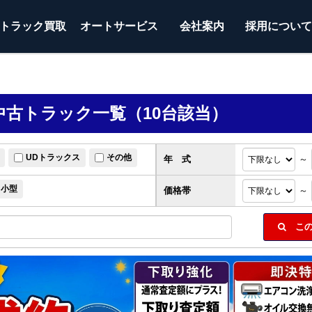
トラック
買取
オートサービス
会社案内
採用につい
古トラック一覧（10台該当）
UDトラックス
その他
年 式
～
小型
価格帯
～
この