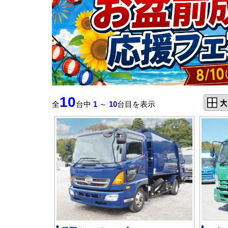
10
全
台中
1
～
10
台目を表示