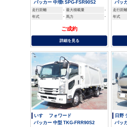
パッカー 中増t SPG-FSR90S2
パッカ
走行距離
最大積載量
走行距
-
-
年式
-
馬力
-
年式
ご成約
詳細を見る
いすゞ フォワード
日野 
パッカー 中型 TKG-FRR90S2
パッカ