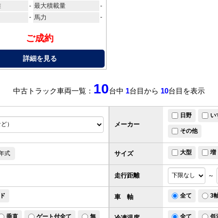
離
最大積載量
-
-
-
馬力
-
ご成約
詳細を見る
10
中古トラック車両一覧：
台中
1
台目から
10
台目を表示
日野
い
メーカー
その他
大型
増
サイズ
年式
走行距離
～
ド
全て
3
車 軸
垂直
ゲート付全て
無
全て
低
冷凍温度