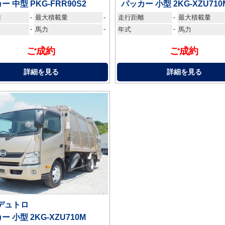
ー 中型 PKG-FRR90S2
パッカー 小型 2KG-XZU710
離
最大積載量
走行距離
最大積載量
-
-
-
-
馬力
-
年式
-
馬力
ご成約
ご成約
詳細を見る
詳細を見る
デュトロ
ー 小型 2KG-XZU710M