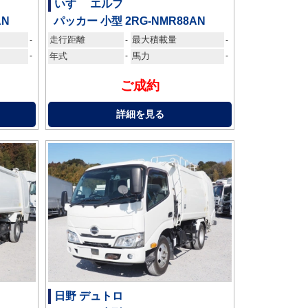
いすゞ エルフ
AN
パッカー 小型 2RG-NMR88AN
走行距離
最大積載量
-
-
-
-
年式
-
馬力
-
ご成約
詳細を見る
日野 デュトロ