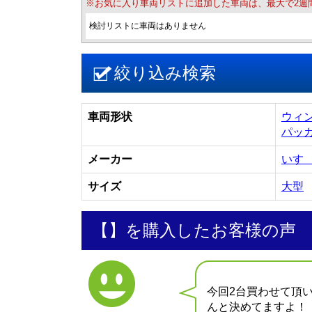
※お気に入り車両リストに追加した車両は、最大で2週
検討リストに車両はありません
絞り込み検索
車両形状
ウィ
パッ
メーカー
いす
サイズ
大型
【】を購入したお客様の声
今回2台買わせて頂
んと決めてますよ！