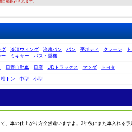
間自動保存されます。
ング
冷凍ウィング
冷凍バン
バン
平ボディ
クレーン
ト
カー
ミキサー
バス・重機
ゞ
日野自動車
日産
UDトラックス
マツダ
トヨタ
増トン
中型
小型
いて、車の仕上がり方全然違いますよ。2年後にまた車入れる予