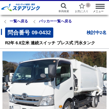
0
車両検索
お気に入り
メニュー
一覧へ戻る
パッカー一覧へ戻る
問合番号
09-0432
検討中2名
R2年
6.8立米
連続スイッチ
プレス式
汚水タンク