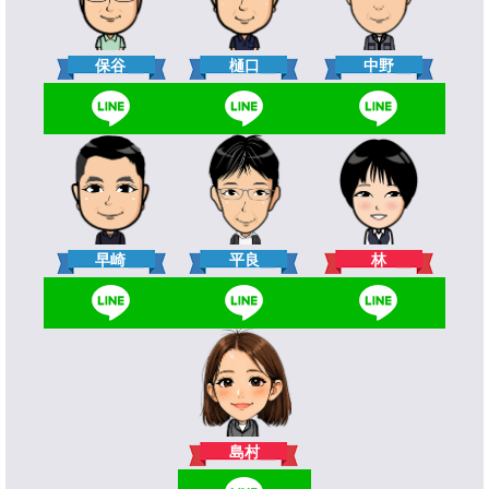
樋口
保谷
中野
林
早崎
平良
島村