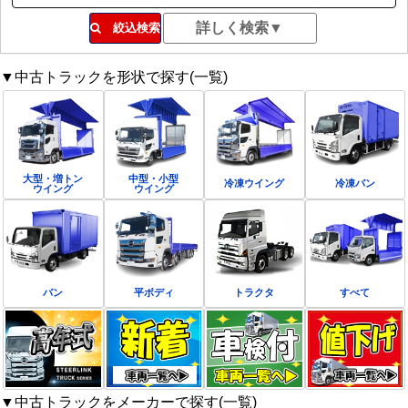
絞込検索
▼中古トラックを形状で探す(一覧)
大型・増トン
中型・小型
冷凍ウイング
冷凍バン
ウイング
ウイング
バン
平ボディ
トラクタ
すべて
▼中古トラックをメーカーで探す(一覧)