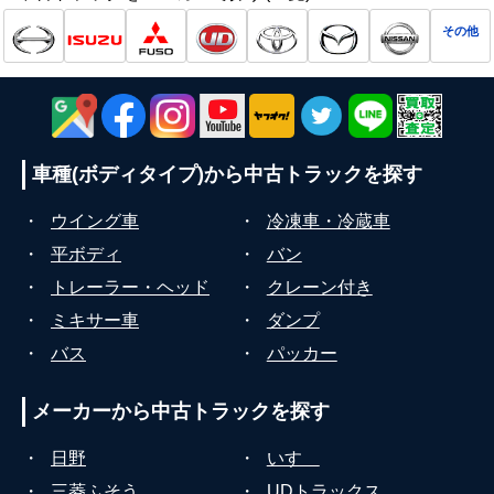
その他
車種(ボディタイプ)から
中古トラックを探す
・
ウイング車
・
冷凍車・冷蔵車
・
平ボディ
・
バン
・
トレーラー・ヘッド
・
クレーン付き
・
ミキサー車
・
ダンプ
・
バス
・
パッカー
メーカーから
中古トラックを探す
・
日野
・
いすゞ
・
三菱ふそう
・
UDトラックス