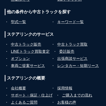
他の条件から
中古トラックを探す
・
型式一覧
・
キーワード一覧
ステアリンクの
サービス
・
中古トラック販売
・
中古トラック買取
・
LINEトラック買取査定
・
委託販売
・
オプション
・
出張商談サービス
・
車両ご提案サービス
・
レンタカー・短期リース
ステアリンクの
概要
・
会社概要
・
採用情報
・
サポート・保証・仕上げ
・
ご購入までの流れ
・
よくあるご質問
・
お客様の声