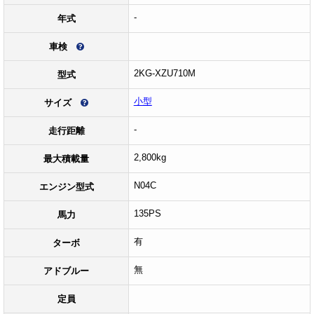
-
年式
車検
2KG-XZU710M
型式
小型
サイズ
-
走行距離
2,800kg
最大積載量
N04C
エンジン型式
135PS
馬力
有
ターボ
無
アドブルー
定員