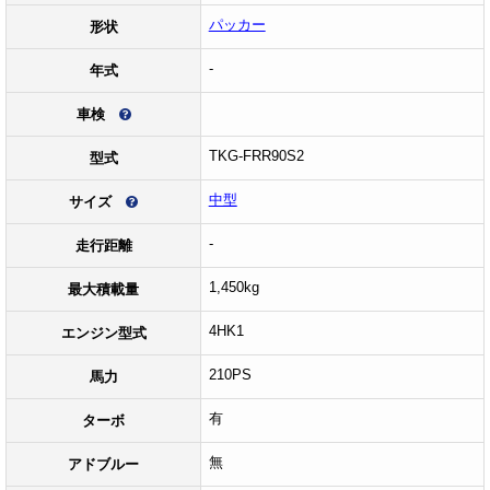
パッカー
形状
-
年式
車検
TKG-FRR90S2
型式
中型
サイズ
-
走行距離
1,450kg
最大積載量
4HK1
エンジン型式
210PS
馬力
有
ターボ
無
アドブルー