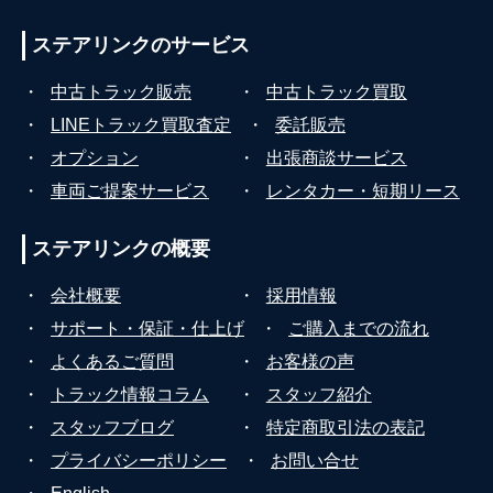
ステアリンクの
サービス
・
中古トラック販売
・
中古トラック買取
・
LINEトラック買取査定
・
委託販売
・
オプション
・
出張商談サービス
・
車両ご提案サービス
・
レンタカー・短期リース
ステアリンクの
概要
・
会社概要
・
採用情報
・
サポート・保証・仕上げ
・
ご購入までの流れ
・
よくあるご質問
・
お客様の声
・
トラック情報コラム
・
スタッフ紹介
・
スタッフブログ
・
特定商取引法の表記
・
プライバシーポリシー
・
お問い合せ