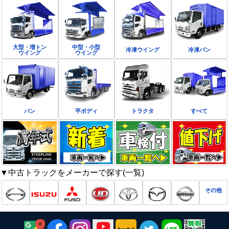
大型・増トン
中型・小型
冷凍ウイング
冷凍バン
ウイング
ウイング
バン
平ボディ
トラクタ
すべて
▼中古トラックをメーカーで探す(一覧)
その他