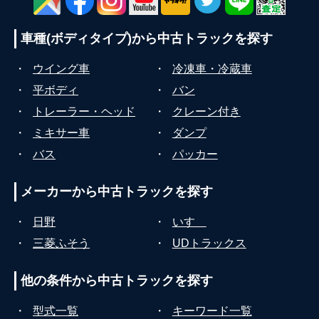
車種(ボディタイプ)から
中古トラックを探す
・
ウイング車
・
冷凍車・冷蔵車
・
平ボディ
・
バン
・
トレーラー・ヘッド
・
クレーン付き
・
ミキサー車
・
ダンプ
・
バス
・
パッカー
メーカーから
中古トラックを探す
・
日野
・
いすゞ
・
三菱ふそう
・
UDトラックス
他の条件から
中古トラックを探す
・
型式一覧
・
キーワード一覧