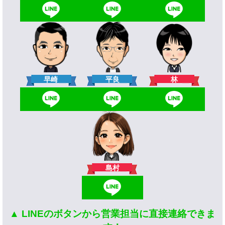
林
早崎
平良
島村
▲ LINEのボタンから営業担当に直接連絡できま