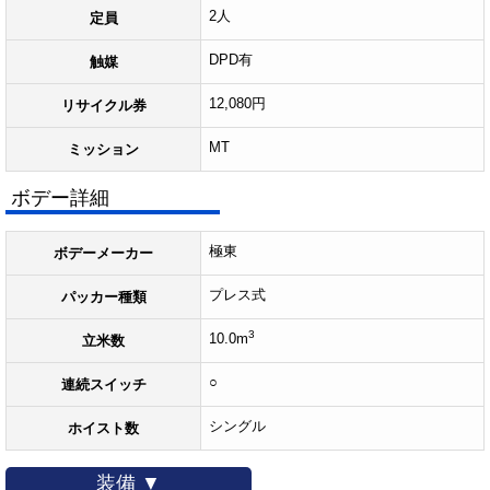
2人
定員
DPD有
触媒
12,080円
リサイクル券
MT
ミッション
ボデー詳細
極東
ボデーメーカー
プレス式
パッカー種類
3
10.0m
立米数
○
連続スイッチ
シングル
ホイスト数
装備 ▼