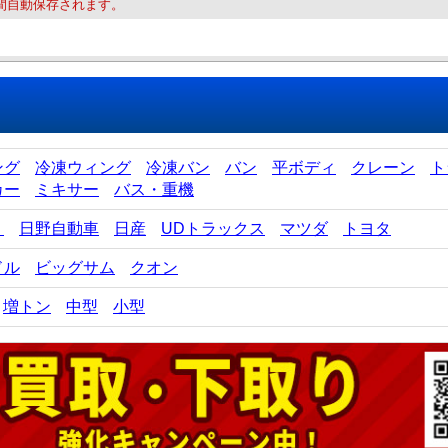
間自動保存されます。
ング
冷凍ウィング
冷凍バン
バン
平ボディ
クレーン
ト
カー
ミキサー
バス・重機
ゞ
日野自動車
日産
UDトラックス
マツダ
トヨタ
ドル
ビッグサム
クオン
増トン
中型
小型