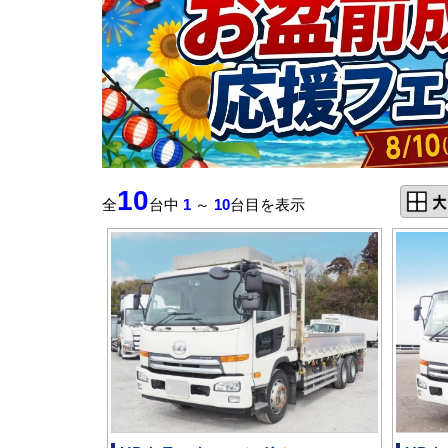
10
全
台中
1
～
10
台目を表示