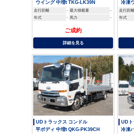
ウイング 中増t TKG-LK39N
冷凍ウ
走行距離
最大積載量
走行距
-
-
年式
-
馬力
-
年式
ご成約
詳細を見る
UDトラックス コンドル
UDト
平ボディ 中増t QKG-PK39CH
冷凍バ