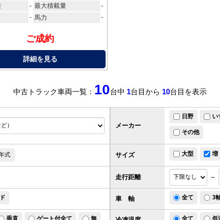
離
最大積載量
-
-
-
馬力
-
ご成約
詳細を見る
10
中古トラック車両一覧：
台中
1
台目から
10
台目を表示
日野
い
メーカー
その他
大型
増
サイズ
年式
走行距離
～
ド
全て
3
車 軸
垂直
ゲート付全て
無
全て
低
冷凍温度