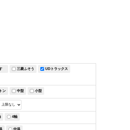
すゞ
三菱ふそう
UDトラックス
トン
中型
小型
軸
4軸
温
中温