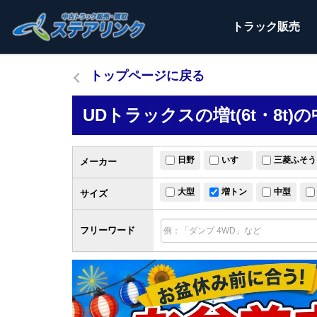
トラック
販売
トップページに戻る
UDトラックスの増t(6t・8t
日野
いすゞ
三菱ふそう
メーカー
大型
増トン
中型
サイズ
フリーワード