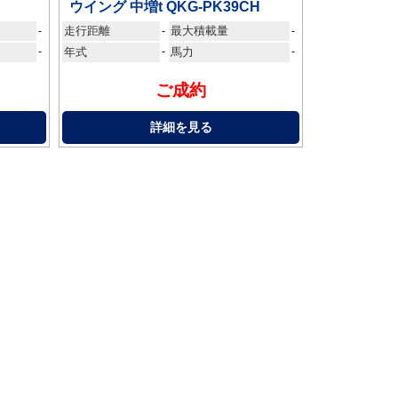
ウイング 中増t QKG-PK39CH
走行距離
最大積載量
-
-
-
-
年式
-
馬力
-
ご成約
詳細を見る