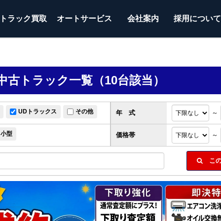
トラック
買取
オートサービス
会社案内
採用につい
)の中古トラック一覧（10台該当）
UDトラックス
その他
年 式
～
小型
価格帯
～
この