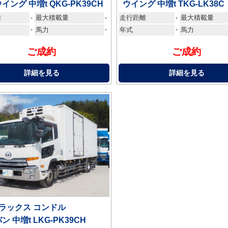
イング 中増t QKG-PK39CH
ウイング 中増t TKG-LK38C
離
最大積載量
走行距離
最大積載量
-
-
-
-
馬力
-
年式
-
馬力
ご成約
ご成約
詳細を見る
詳細を見る
ラックス コンドル
ン 中増t LKG-PK39CH