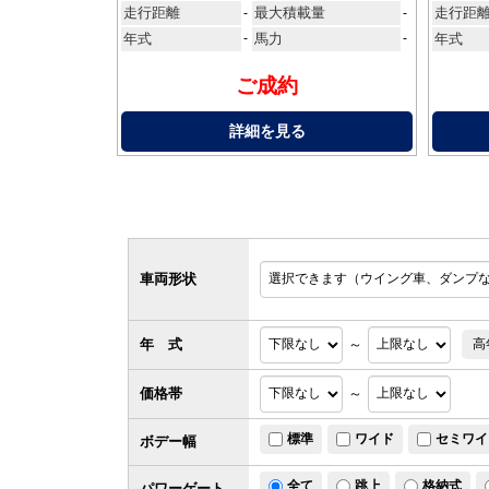
走行距離
最大積載量
走行距
-
-
年式
-
馬力
-
年式
ご成約
詳細を見る
車両形状
年 式
～
高
価格帯
～
標準
ワイド
セミワイ
ボデー幅
全て
跳上
格納式
パワー
ゲート