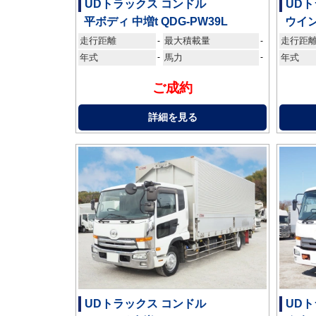
UDトラックス コンドル
UDト
平ボディ 中増t QDG-PW39L
ウイン
走行距離
最大積載量
走行距
-
-
年式
-
馬力
-
年式
ご成約
詳細を見る
UDトラックス コンドル
UDト