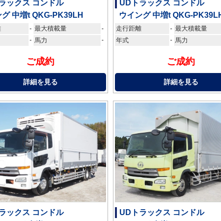
ラックス コンドル
UDトラックス コンドル
グ 中増t QKG-PK39LH
ウイング 中増t QKG-PK39L
離
最大積載量
走行距離
最大積載量
-
-
-
-
馬力
-
年式
-
馬力
ご成約
ご成約
詳細を見る
詳細を見る
ラックス コンドル
UDトラックス コンドル