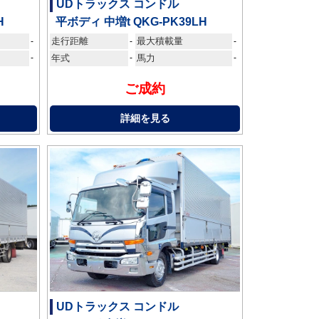
UDトラックス コンドル
H
平ボディ 中増t QKG-PK39LH
走行距離
最大積載量
-
-
-
-
年式
-
馬力
-
ご成約
詳細を見る
UDトラックス コンドル