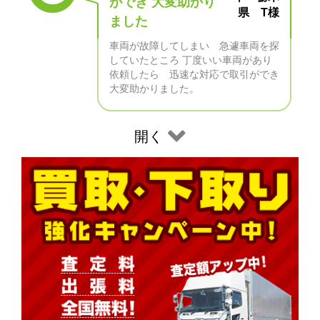
ができ 大変助かり
県 T様
ました
車両が故障してしまい 急遽車両を探
していたところ 丁度いい車両があり
依頼したら 迅速な対応で取引ができ
大変助かりました。
開く