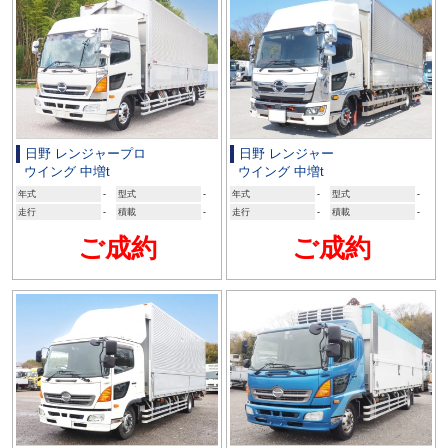
日野 レンジャープロ
日野 レンジャー
ウイング 中増t
ウイング 中増t
年式
-
型式
-
年式
-
型式
-
走行
-
積載
-
走行
-
積載
-
ご成約
ご成約