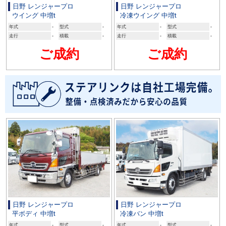
日野 レンジャープロ
日野 レンジャープロ
ウイング 中増t
冷凍ウイング 中増t
年式
-
型式
-
年式
-
型式
-
走行
-
積載
-
走行
-
積載
-
ご成約
ご成約
日野 レンジャープロ
日野 レンジャープロ
平ボディ 中増t
冷凍バン 中増t
年式
-
型式
-
年式
-
型式
-