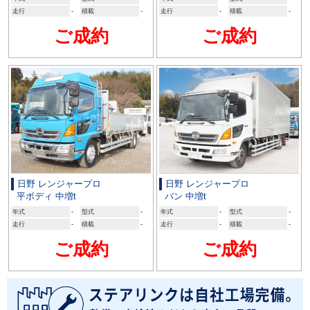
走行
-
積載
-
走行
-
積載
-
ご成約
ご成約
日野 レンジャープロ
日野 レンジャープロ
平ボディ 中増t
バン 中増t
年式
-
型式
-
年式
-
型式
-
走行
-
積載
-
走行
-
積載
-
ご成約
ご成約