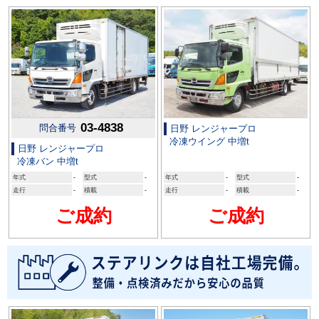
03-4838
問合番号
日野 レンジャープロ
冷凍ウイング 中増t
日野 レンジャープロ
冷凍バン 中増t
年式
-
型式
-
年式
-
型式
-
走行
-
積載
-
走行
-
積載
-
ご成約
ご成約