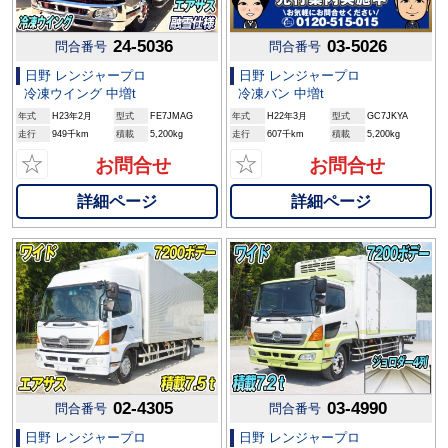
24-5036
03-5026
問合番号
問合番号
日野 レンジャープロ
日野 レンジャープロ
冷凍ウイング 中増t
冷凍バン 中増t
年式
H23年2月
型式
FE7JMAG
年式
H22年3月
型式
GC7JKYA
走行
949千km
積載
5,200kg
走行
607千km
積載
5,200kg
☆
☆
お問合せ
お問合せ
詳細ページ
詳細ページ
02-4305
03-4990
問合番号
問合番号
日野 レンジャープロ
日野 レンジャープロ