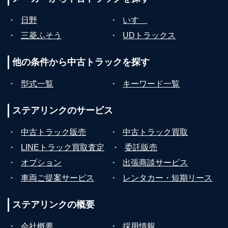
・
日野
・
いすゞ
・
三菱ふそう
・
UDトラックス
他の条件から
中古トラックを探す
・
型式一覧
・
キーワード一覧
ステアリンクの
サービス
・
中古トラック販売
・
中古トラック買取
・
LINEトラック買取査定
・
委託販売
・
オプション
・
出張商談サービス
・
車両ご提案サービス
・
レンタカー・短期リース
ステアリンクの
概要
・
会社概要
・
採用情報