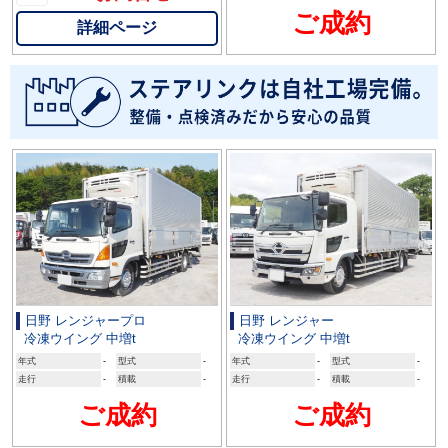
ご成約
詳細ページ
日野 レンジャープロ
日野 レンジャー
冷凍ウイング 中増t
冷凍ウイング 中増t
年式
-
型式
-
年式
-
型式
-
走行
-
積載
-
走行
-
積載
-
ご成約
ご成約