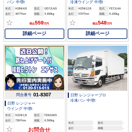
バン 中増t
冷凍ウイング 中増t
年式
H28年4月
型式
GD7JLAG
年式
H25年12月
型式
FE7JLAA
走行
307千km
積載
5,400kg
走行
570千km
積載
6,100kg
☆
☆
559
548
税込
万円
税込
万円
詳細ページ
詳細ページ
01-8307
問合番号
日野 レンジャープロ
冷凍バン 中増t
日野 レンジャー
ウイング 中増t
年式
H22年1月
型式
FE8JLWG
走行
739千km
積載
6,500kg
年式
-
型式
-
☆
お問合せ
走行
-
積載
-