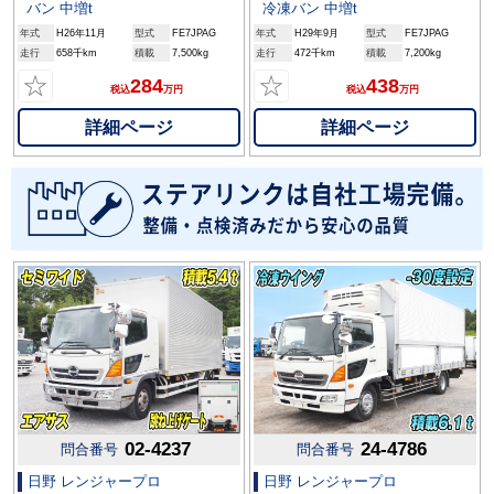
バン 中増t
冷凍バン 中増t
年式
H26年11月
型式
FE7JPAG
年式
H29年9月
型式
FE7JPAG
走行
658千km
積載
7,500kg
走行
472千km
積載
7,200kg
☆
☆
284
438
税込
万円
税込
万円
詳細ページ
詳細ページ
02-4237
24-4786
問合番号
問合番号
日野 レンジャープロ
日野 レンジャープロ