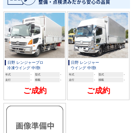
日野 レンジャープロ
日野 レンジャー
冷凍ウイング 中増t
ウイング 中増t
年式
-
型式
-
年式
-
型式
-
走行
-
積載
-
走行
-
積載
-
ご成約
ご成約