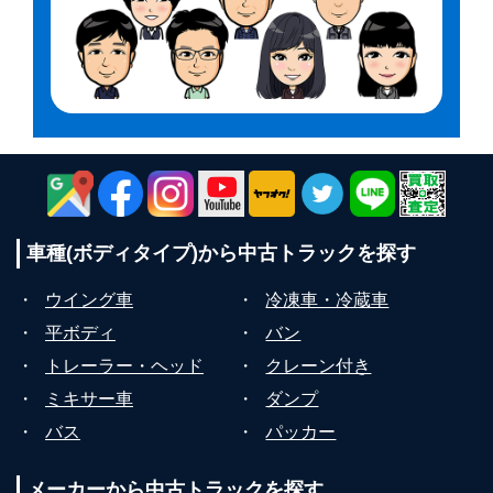
車種(ボディタイプ)から
中古トラックを探す
・
ウイング車
・
冷凍車・冷蔵車
・
平ボディ
・
バン
・
トレーラー・ヘッド
・
クレーン付き
・
ミキサー車
・
ダンプ
・
バス
・
パッカー
メーカーから
中古トラックを探す