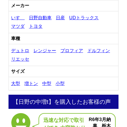
メーカー
いすゞ
日野自動車
日産
UDトラックス
マツダ
トヨタ
車種
デュトロ
レンジャー
プロフィア
ドルフィン
リエッセ
サイズ
大型
増トン
中型
小型
【日野の中増t】を購入したお客様の声
R6年3月納
迅速な対応で取引
車 栃木