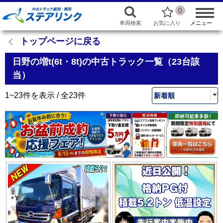
0
車両検索
お気に入り
メニュー
トップページに戻る
日野の増t(6t・8t)の中古トラック一覧（23台該
当）
1~23件を表示 / 全23件