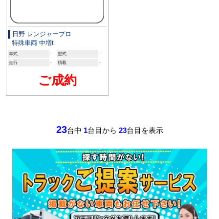
日野 レンジャープロ
特殊車両 中増t
年式
-
型式
-
走行
-
積載
-
ご成約
23
台中
1
台目から
23
台目を表示