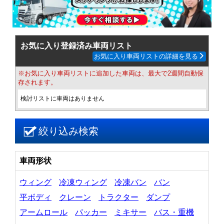
お気に入り登録済み車両リスト
お気に入り車両リストの詳細を見る
※お気に入り車両リストに追加した車両は、最大で2週間自動保
存されます。
検討リストに車両はありません
絞り込み検索
車両形状
ウィング
冷凍ウィング
冷凍バン
バン
平ボディ
クレーン
トラクター
ダンプ
アームロール
パッカー
ミキサー
バス・重機