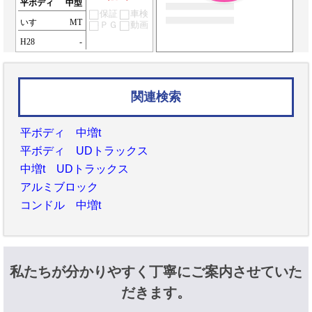
平ボディ
中型
保証
車検
いすゞ
MT
ＰＧ
動画
H28
-
関連検索
平ボディ 中増t
平ボディ UDトラックス
中増t UDトラックス
アルミブロック
コンドル 中増t
私たちが分かりやすく丁寧にご案内させていた
だきます。