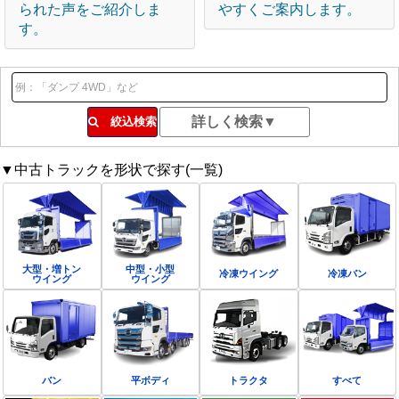
られた声をご紹介しま
やすくご案内します。
す。
絞込検索
▼中古トラックを形状で探す(一覧)
大型・増トン
中型・小型
冷凍ウイング
冷凍バン
ウイング
ウイング
バン
平ボディ
トラクタ
すべて