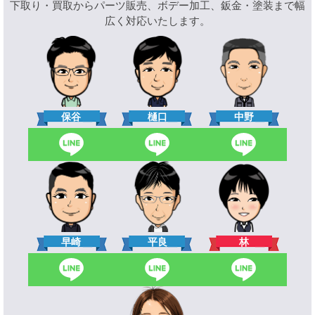
下取り・買取からパーツ販売、ボデー加工、鈑金・塗装まで幅
広く対応いたします。
樋口
保谷
中野
林
早崎
平良