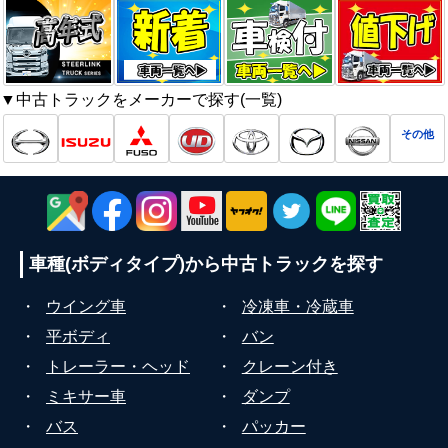
▼中古トラックをメーカーで探す(一覧)
その他
車種(ボディタイプ)から
中古トラックを探す
・
ウイング車
・
冷凍車・冷蔵車
・
平ボディ
・
バン
・
トレーラー・ヘッド
・
クレーン付き
・
ミキサー車
・
ダンプ
・
バス
・
パッカー