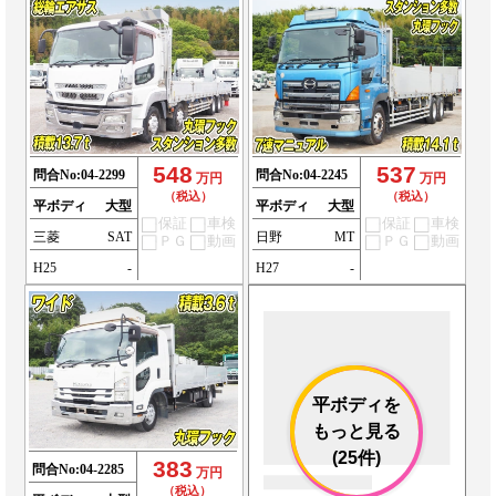
548
537
問合No:
04-2299
問合No:
04-2245
万円
万円
（税込）
（税込）
平ボディ
大型
平ボディ
大型
保証
車検
保証
車検
三菱
SAT
日野
MT
ＰＧ
動画
ＰＧ
動画
H25
-
H27
-
平ボディを
もっと見る
(25件)
383
問合No:
04-2285
万円
（税込）