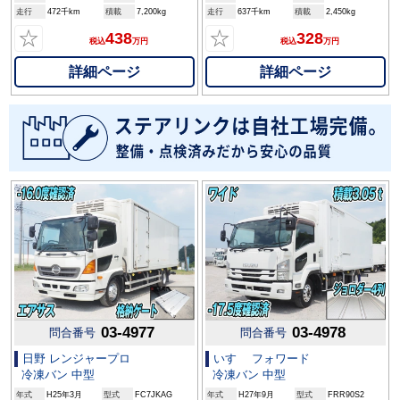
走行
472千km
積載
7,200kg
走行
637千km
積載
2,450kg
☆
☆
438
328
税込
万円
税込
万円
詳細ページ
詳細ページ
03-4977
03-4978
問合番号
問合番号
日野 レンジャープロ
いすゞ フォワード
冷凍バン 中型
冷凍バン 中型
年式
H25年3月
型式
FC7JKAG
年式
H27年9月
型式
FRR90S2