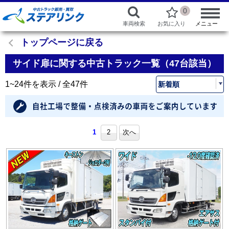
0
車両検索
お気に入り
メニュー
トップページに戻る
サイド扉に関する中古トラック一覧（47台該当）
1~24件を表示 / 全47件
1
2
次へ