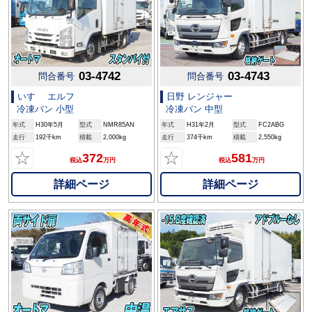
03-4742
03-4743
問合番号
問合番号
いすゞ エルフ
日野 レンジャー
冷凍バン 小型
冷凍バン 中型
年式
H30年5月
型式
NMR85AN
年式
H31年2月
型式
FC2ABG
走行
192千km
積載
2,000kg
走行
374千km
積載
2,550kg
☆
☆
372
581
税込
万円
税込
万円
詳細ページ
詳細ページ