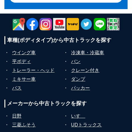
車種(ボディタイプ)から
中古トラックを探す
・
ウイング車
・
冷凍車・冷蔵車
・
平ボディ
・
バン
・
トレーラー・ヘッド
・
クレーン付き
・
ミキサー車
・
ダンプ
・
バス
・
パッカー
メーカーから
中古トラックを探す
・
日野
・
いすゞ
・
三菱ふそう
・
UDトラックス