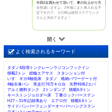
今回2台買わせて頂いて、車の仕上がり方
全然違いますよ。2年後にまた車入れる予
定ですので、その時は絶対ステアリンク
さんと決めてますよ！
開く
よく検索されるキーワード
タダノ4段増トンクレーンラジコンフックイン
積載2トン
総輪エアサス
スタンション付
いすゞギガ4軸低床
タダノ
格納パワーゲート付
4軸冷凍バン
実走行76万キロ台
矢野特殊2エバ
アルミ燃料タンク
2トンダンプ
積載6.9トン
キーストンジョロダー床
丁番ロックバーステン
H27～31年記録簿あり
エアロ付
積載6.6トン
サイドバンパーフェンダーオーバーハングステン
クオントレーラーヘッド