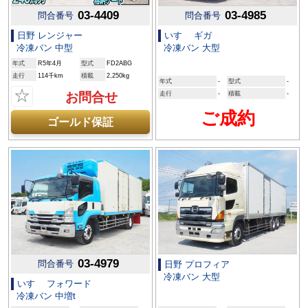
03-4409
03-4985
問合番号
問合番号
日野 レンジャー
いすゞ ギガ
冷凍バン 中型
冷凍バン 大型
年式
R5年4月
型式
FD2ABG
走行
114千km
積載
2,250kg
年式
-
型式
-
☆
お問合せ
走行
-
積載
-
ご成約
ゴールド保証
03-4979
問合番号
日野 プロフィア
冷凍バン 大型
いすゞ フォワード
冷凍バン 中増t