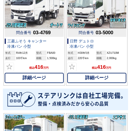
03-4769
03-5000
問合番号
問合番号
三菱ふそう キャンター
日野 デュトロ
冷凍バン 小型
冷凍バン 小型
年式
R4年12月
型式
FBA00
年式
H30年5月
型式
XZU710M
走行
103千km
積載
1,500kg
走行
220千km
積載
2,000kg
☆
☆
416
416
税込
万円
税込
万円
詳細ページ
詳細ページ