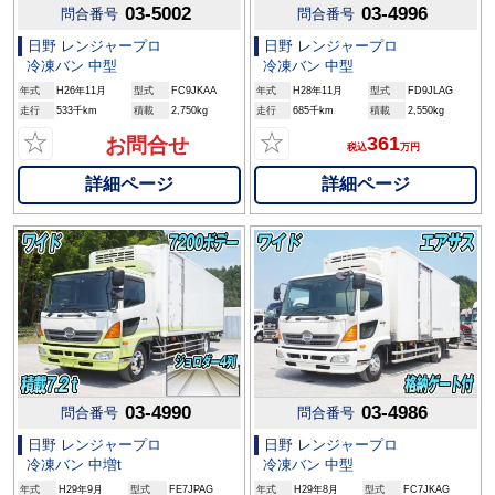
03-5002
03-4996
問合番号
問合番号
日野 レンジャープロ
日野 レンジャープロ
冷凍バン 中型
冷凍バン 中型
年式
H26年11月
型式
FC9JKAA
年式
H28年11月
型式
FD9JLAG
走行
533千km
積載
2,750kg
走行
685千km
積載
2,550kg
☆
☆
361
お問合せ
税込
万円
詳細ページ
詳細ページ
03-4990
03-4986
問合番号
問合番号
日野 レンジャープロ
日野 レンジャープロ
冷凍バン 中増t
冷凍バン 中型
年式
H29年9月
型式
FE7JPAG
年式
H29年8月
型式
FC7JKAG