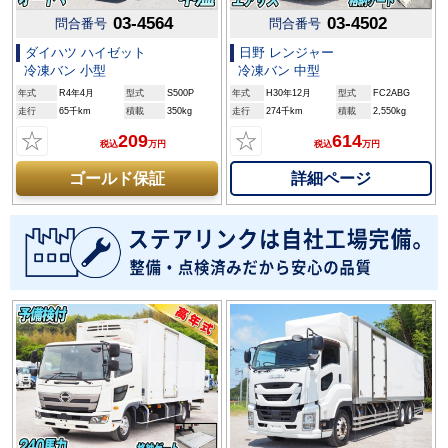
03-4564
03-4502
問合番号
問合番号
ダイハツ ハイゼット
日野 レンジャー
冷凍バン 小型
冷凍バン 中型
年式
R4年4月
型式
S500P
年式
H30年12月
型式
FC2ABG
走行
65千km
積載
350kg
走行
274千km
積載
2,550kg
☆
☆
209
614
税込
万円
税込
万円
詳細ページ
ゴールド保証