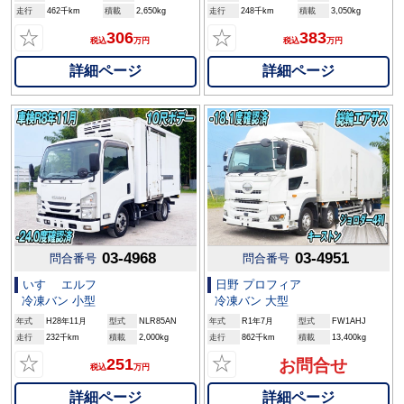
走行
462千km
積載
2,650kg
走行
248千km
積載
3,050kg
☆
☆
306
383
税込
万円
税込
万円
詳細ページ
詳細ページ
03-4968
03-4951
問合番号
問合番号
いすゞ エルフ
日野 プロフィア
冷凍バン 小型
冷凍バン 大型
年式
H28年11月
型式
NLR85AN
年式
R1年7月
型式
FW1AHJ
走行
232千km
積載
2,000kg
走行
862千km
積載
13,400kg
☆
☆
251
お問合せ
税込
万円
詳細ページ
詳細ページ