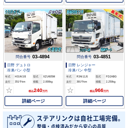
03-4894
03-4851
問合番号
問合番号
日野 デュトロ
日野 レンジャー
冷凍バン 小型
冷凍バン 中型
年式
H31年3月
型式
XZU605M
年式
R3年11月
型式
FD2ABG
走行
351千km
積載
2,000kg
走行
391千km
積載
2,250kg
☆
☆
240
966
税込
万円
税込
万円
詳細ページ
詳細ページ