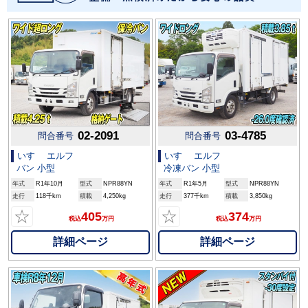
02-2091
03-4785
問合番号
問合番号
いすゞ エルフ
いすゞ エルフ
バン 小型
冷凍バン 小型
年式
R1年10月
型式
NPR88YN
年式
R1年5月
型式
NPR88YN
走行
118千km
積載
4,250kg
走行
377千km
積載
3,850kg
☆
☆
405
374
税込
万円
税込
万円
詳細ページ
詳細ページ