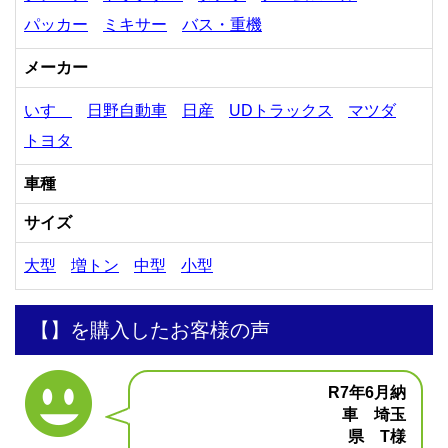
パッカー
ミキサー
バス・重機
メーカー
いすゞ
日野自動車
日産
UDトラックス
マツダ
トヨタ
車種
サイズ
大型
増トン
中型
小型
【】を購入したお客様の声
R7年6月納
車 埼玉
県 T様