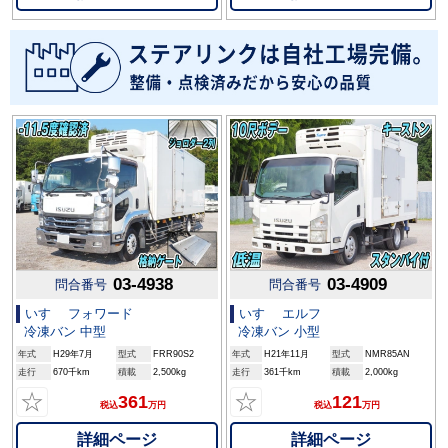
03-4938
03-4909
問合番号
問合番号
いすゞ フォワード
いすゞ エルフ
冷凍バン 中型
冷凍バン 小型
年式
H29年7月
型式
FRR90S2
年式
H21年11月
型式
NMR85AN
走行
670千km
積載
2,500kg
走行
361千km
積載
2,000kg
☆
☆
361
121
税込
万円
税込
万円
詳細ページ
詳細ページ