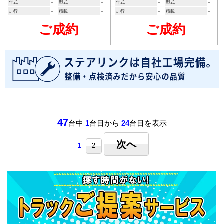
年式
-
型式
-
年式
-
型式
-
走行
-
積載
-
走行
-
積載
-
ご成約
ご成約
47
台中
1
台目から
24
台目を表示
次へ
1
2