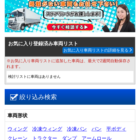
お気に入り登録済み車両リスト
お気に入り車両リストの詳細を見る
※お気に入り車両リストに追加した車両は、最大で2週間自動保存さ
れます。
検討リストに車両はありません
絞り込み検索
車両形状
ウィング
冷凍ウィング
冷凍バン
バン
平ボディ
クレーン
トラクター
ダンプ
アームロール