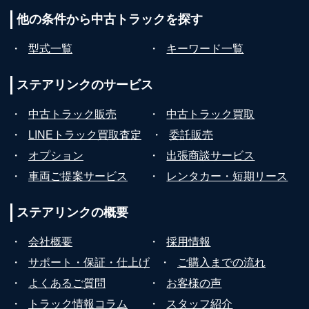
他の条件から
中古トラックを探す
・
型式一覧
・
キーワード一覧
ステアリンクの
サービス
・
中古トラック販売
・
中古トラック買取
・
LINEトラック買取査定
・
委託販売
・
オプション
・
出張商談サービス
・
車両ご提案サービス
・
レンタカー・短期リース
ステアリンクの
概要
・
会社概要
・
採用情報
・
サポート・保証・仕上げ
・
ご購入までの流れ
・
よくあるご質問
・
お客様の声
・
トラック情報コラム
・
スタッフ紹介