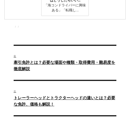
はどうしたらいい...
「海コンドライバーに興味
ある」「転職し...
投
投
カ
稿
稿
テ
者
日:
ゴ
リ
ー
投
稿
前
過
牽引免許とは？必要な場面や種類・取得費用・難易度を
ナ
去
徹底解説
の
ビ
投
ゲ
稿:
次
ー
次
トレーラーヘッドとトラクターヘッドの違いとは？必要
の
な免許、価格も解説！
シ
投
ョ
稿:
ン