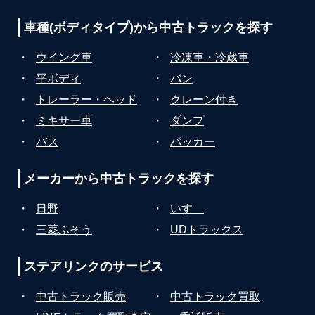
車種(ボディタイプ)から
中古トラックを探す
・
ウイング車
・
冷凍車・冷蔵車
・
平ボディ
・
バン
・
トレーラー・ヘッド
・
クレーン付き
・
ミキサー車
・
ダンプ
・
バス
・
パッカー
メーカーから
中古トラックを探す
・
日野
・
いすゞ
・
三菱ふそう
・
UDトラックス
ステアリンクの
サービス
・
中古トラック販売
・
中古トラック買取