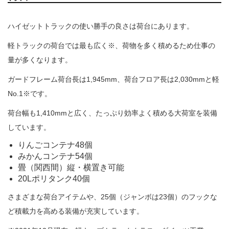
ハイゼットトラックの使い勝手の良さは荷台にあります。
軽トラックの荷台では最も広く※、荷物を多く積めるため仕事の
量が多くなります。
ガードフレーム荷台長は1,945mm、荷台フロア長は2,030mmと軽
No.1※です。
荷台幅も1,410mmと広く、たっぷり効率よく積める大荷室を装備
しています。
りんごコンテナ48個
みかんコンテナ54個
畳（関西間）縦・横置き可能
20Lポリタンク40個
さまざまな荷台アイテムや、25個（ジャンボは23個）のフックな
ど積載力を高める装備が充実しています。