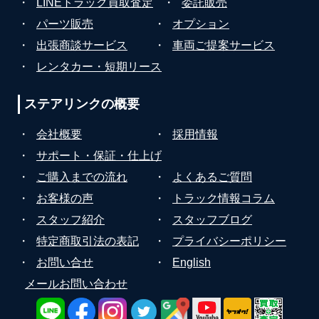
・
LINEトラック買取査定
・
委託販売
・
パーツ販売
・
オプション
・
出張商談サービス
・
車両ご提案サービス
・
レンタカー・短期リース
ステアリンクの
概要
・
会社概要
・
採用情報
・
サポート・保証・仕上げ
・
ご購入までの流れ
・
よくあるご質問
・
お客様の声
・
トラック情報コラム
・
スタッフ紹介
・
スタッフブログ
・
特定商取引法の表記
・
プライバシーポリシー
・
お問い合せ
・
English
メールお問い合わせ