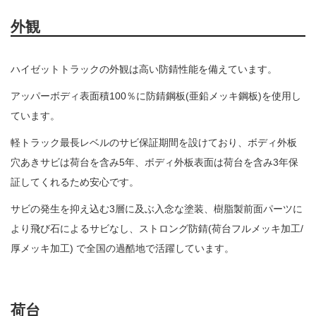
外観
ハイゼットトラックの外観は高い防錆性能を備えています。
アッパーボディ表面積100％に防錆鋼板(亜鉛メッキ鋼板)を使用し
ています。
軽トラック最長レベルのサビ保証期間を設けており、ボディ外板
穴あきサビは荷台を含み5年、ボディ外板表面は荷台を含み3年保
証してくれるため安心です。
サビの発生を抑え込む3層に及ぶ入念な塗装、樹脂製前面パーツに
より飛び石によるサビなし、ストロング防錆(荷台フルメッキ加工/
厚メッキ加工) で全国の過酷地で活躍しています。
荷台