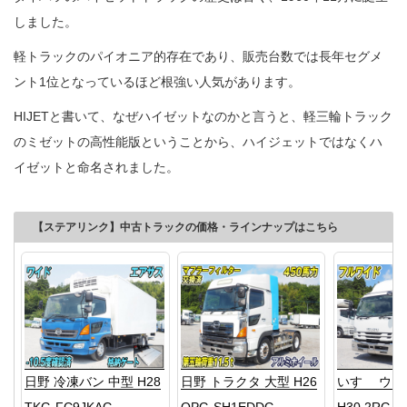
しました。
軽トラックのパイオニア的存在であり、販売台数では長年セグメ
ント1位となっているほど根強い人気があります。
HIJETと書いて、なぜハイゼットなのかと言うと、軽三輪トラック
のミゼットの高性能版ということから、ハイジェットではなくハ
イゼットと命名されました。
【ステアリンク】中古トラックの価格・ラインナップはこちら
日野 冷凍バン 中型 H28
日野 トラクタ 大型 H26
いすゞ ウイ
TKG-FC9JKAG
QPG-SH1EDDG
H30 2RG-F