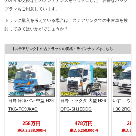
のオイル交換などのメンテナンスをセットにした、お得なパック
プランもご用意しています。
トラック購入を考えている場合は、ステアリンクでの中古車を検
討してみてはいかがでしょうか？
【ステアリンク】中古トラックの価格・ラインナップはこちら
日野 冷凍バン 中型 H28
日野 トラクタ 大型 H26
いすゞ ウイ
TKG-FC9JKAG
QPG-SH1EDDG
H30 2RG-F
258万円
478万円
28
税込 2,838,000円
税込 5,258,000円
税込 3,1