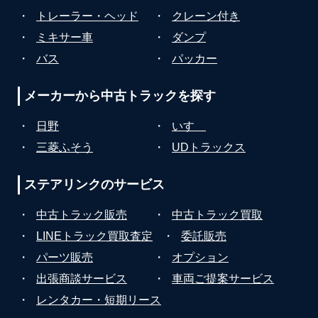
・
トレーラー・ヘッド
・
クレーン付き
・
ミキサー車
・
ダンプ
・
バス
・
パッカー
メーカーから
中古トラックを探す
・
日野
・
いすゞ
・
三菱ふそう
・
UDトラックス
ステアリンクの
サービス
・
中古トラック販売
・
中古トラック買取
・
LINEトラック買取査定
・
委託販売
・
パーツ販売
・
オプション
・
出張商談サービス
・
車両ご提案サービス
・
レンタカー・短期リース