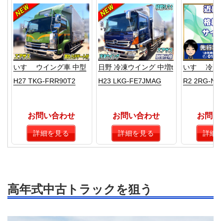
いすゞ ウイング車 中型
日野 冷凍ウイング 中増t
いすゞ 冷凍
H27 TKG-FRR90T2
H23 LKG-FE7JMAG
R2 2RG-NP
お問い合わせ
お問い合わせ
お問い
詳細を見る
詳細を見る
詳細
高年式中古トラックを狙う