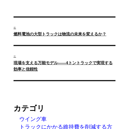
稿
稿
テ
者
日:
ゴ
リ
ー
投
稿
前
過
燃料電池の大型トラックは物流の未来を変えるか？
ナ
去
の
ビ
投
ゲ
次
稿:
次
現場を支える万能モデル――4トントラックで実現する
ー
の
効率と信頼性
投
シ
稿:
ョ
ン
カテゴリ
ウイング車
トラックにかかる維持費を削減する方