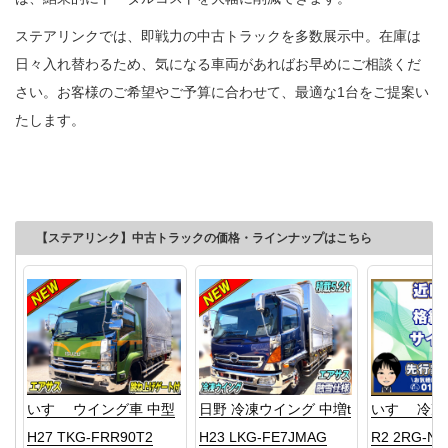
ステアリンクでは、即戦力の中古トラックを多数展示中。在庫は
日々入れ替わるため、気になる車両があればお早めにご相談くだ
さい。お客様のご希望やご予算に合わせて、最適な1台をご提案い
たします。
【ステアリンク】中古トラックの価格・ラインナップはこちら
いすゞ ウイング車 中型
日野 冷凍ウイング 中増t
いすゞ 冷凍
H27 TKG-FRR90T2
H23 LKG-FE7JMAG
R2 2RG-NP