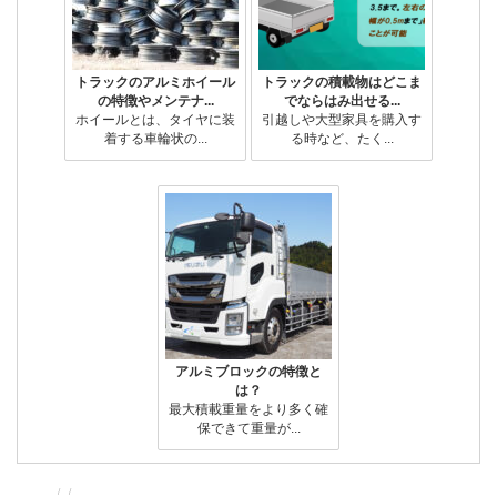
トラックのアルミホイール
トラックの積載物はどこま
の特徴やメンテナ...
でならはみ出せる...
ホイールとは、タイヤに装
引越しや大型家具を購入す
着する車輪状の...
る時など、たく...
アルミブロックの特徴と
は？
最大積載重量をより多く確
保できて重量が...
投
投
カ