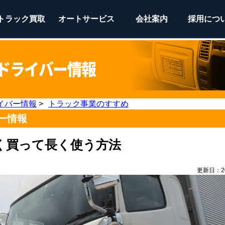
トラック
買取
オートサービス
会社案内
採用につ
イバー情報
>
トラック事業のすすめ
ー情報
く買って長く使う方法
更新日：202