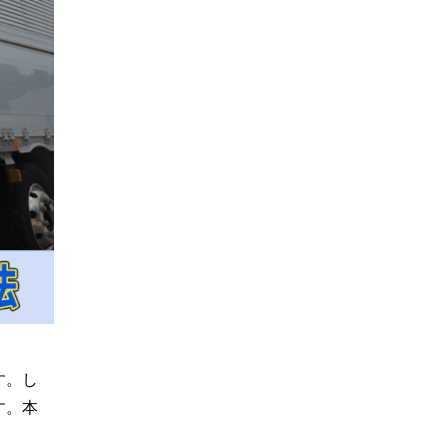
す。し
す。本