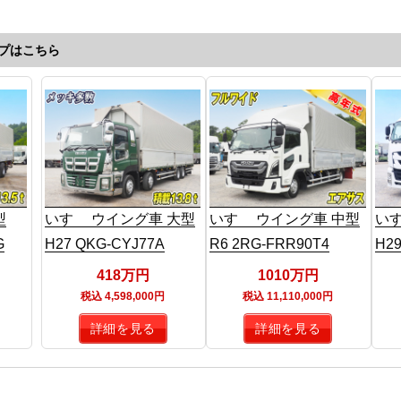
プはこちら
型
いすゞ ウイング車 大型
いすゞ ウイング車 中型
いす
G
H27 QKG-CYJ77A
R6 2RG-FRR90T4
H29
418万円
1010万円
税込 4,598,000円
税込 11,110,000円
詳細を見る
詳細を見る