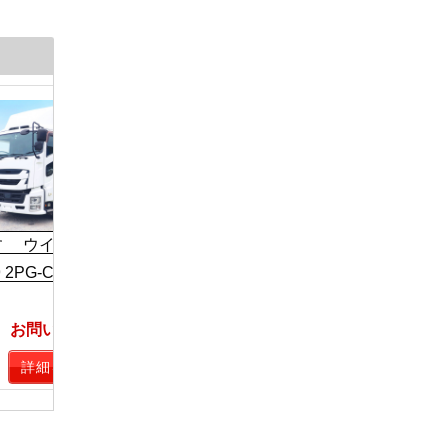
日野 冷凍バン 中型 R3
いすゞ ウイン
2KG-FD2ABG
R7 2PG-CYJ
ゞ ウイング車 大型
 2PG-CYJ77C
878万円
お問い合わせ
お問い
税込 9,658,000円
詳細を見る
詳細を見る
詳細を