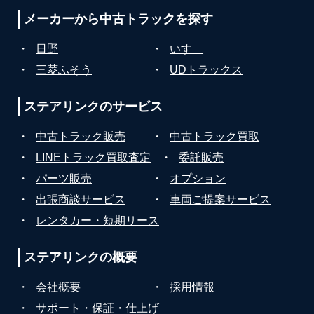
メーカーから
中古トラックを探す
・
日野
・
いすゞ
・
三菱ふそう
・
UDトラックス
ステアリンクの
サービス
・
中古トラック販売
・
中古トラック買取
・
LINEトラック買取査定
・
委託販売
・
パーツ販売
・
オプション
・
出張商談サービス
・
車両ご提案サービス
・
レンタカー・短期リース
ステアリンクの
概要
・
会社概要
・
採用情報
・
サポート・保証・仕上げ