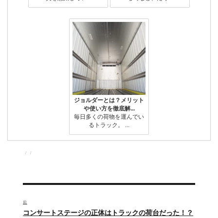
ジョルダーとは？メリット
や使い方を徹底解...
毎日多くの荷物を運んでい
るトラック。 ...
投
投
カ
稿
稿
テ
者
日:
ゴ
リ
ー
投
稿
前
過
コンサートステージの正体はトラックの荷台だった！？