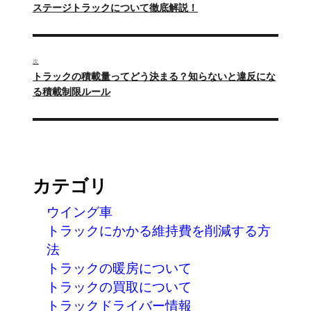
ナ
去
ステージトラックについて徹底解説！
の
ビ
投
ゲ
稿:
次
ー
次
トラックの積載量ってどう決まる？知らないと違反にな
の
る積載制限ルール
シ
投
ョ
稿:
ン
カテゴリ
ウイング車
トラックにかかる維持費を削減する方
法
トラックの暖房について
トラックの買取について
トラックドライバー情報