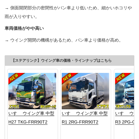
→ 側面開閉部分の密閉性がバン車より低いため、細かいホコリや
雨が入りやすい。
車両価格がやや高い
→ ウイング開閉の機構があるため、バン車より価格が高め。
【ステアリンク】ウイング車の価格・ラインナップはこちら
いすゞ ウイング車 中型
いすゞ ウイング車 中型
いすゞ ウイ
H27 TKG-FRR90T2
R1 2RG-FRR90T2
R3 2PG-CY