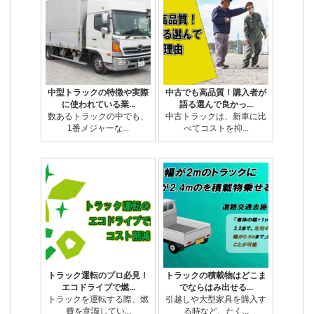
中型トラックの特徴や実際
中古でも高品質！購入者が
に使われている業...
語る選んで良かっ...
数あるトラックの中でも、
中古トラックは、新車に比
1番メジャーな...
べてコストを抑...
トラック運転のプロ必見！
トラックの積載物はどこま
エコドライブで燃...
でならはみ出せる...
トラックを運転する際、燃
引越しや大型家具を購入す
費を意識してい...
る時など、たく...