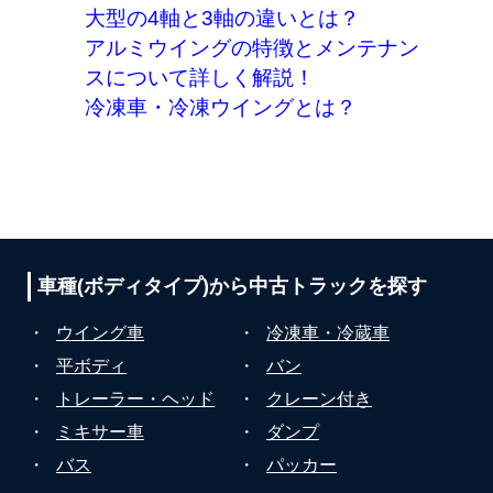
大型の4軸と3軸の違いとは？
アルミウイングの特徴とメンテナン
スについて詳しく解説！
冷凍車・冷凍ウイングとは？
車種(ボディタイプ)から
中古トラックを探す
・
ウイング車
・
冷凍車・冷蔵車
・
平ボディ
・
バン
・
トレーラー・ヘッド
・
クレーン付き
・
ミキサー車
・
ダンプ
・
バス
・
パッカー