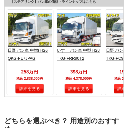
【ステアリンク】バン車の価格・ラインナップはこちら
日野 バン車 中増t H26
いすゞ バン車 中型 H28
日野 バン車 
QKG-FE7JPAG
TKG-FRR90T2
TKG-FC9J
258万円
398万円
19
税込 2,838,000円
税込 4,378,000円
税込 2,1
詳細を見る
詳細を見る
詳細
どちらを選ぶべき？ 用途別のおすす