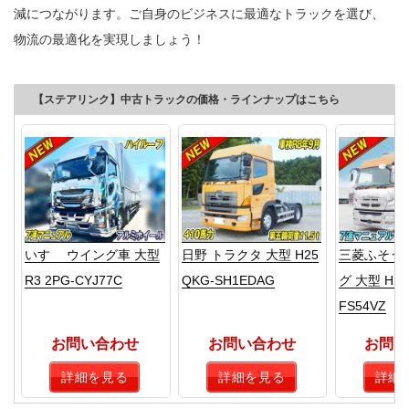
減につながります。ご自身のビジネスに最適なトラックを選び、
物流の最適化を実現しましょう！
【ステアリンク】中古トラックの価格・ラインナップはこちら
いすゞ ウイング車 大型
日野 トラクタ 大型 H25
三菱ふそう
R3 2PG-CYJ77C
QKG-SH1EDAG
グ 大型 H25
FS54VZ
お問い合わせ
お問い合わせ
お問い
詳細を見る
詳細を見る
詳細