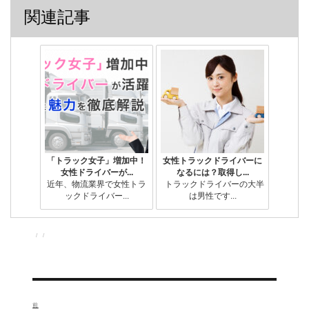
関連記事
「トラック女子」増加中！
女性トラックドライバーに
女性ドライバーが...
なるには？取得し...
近年、物流業界で女性トラ
トラックドライバーの大半
ックドライバー...
は男性です...
投
投
カ
稿
稿
テ
者
日:
ゴ
リ
ー
投
前