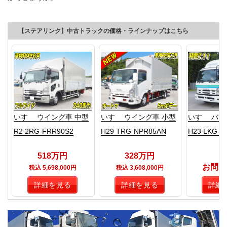
【ステアリンク】中古トラックの価格・ラインナップはこちら
いすゞ ウイング車 中型
いすゞ ウイング車 小型
いすゞ バン
R2 2RG-FRR90S2
H29 TRG-NPR85AN
H23 LKG-F
518万円
328万円
お問い
税込 5,698,000円
税込 3,608,000円
詳細を見る
詳細を見る
詳細