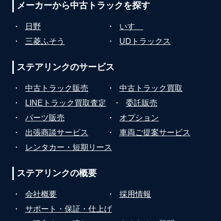
メーカーから
中古トラックを探す
・
日野
・
いすゞ
・
三菱ふそう
・
UDトラックス
ステアリンクの
サービス
・
中古トラック販売
・
中古トラック買取
・
LINEトラック買取査定
・
委託販売
・
パーツ販売
・
オプション
・
出張商談サービス
・
車両ご提案サービス
・
レンタカー・短期リース
ステアリンクの
概要
・
会社概要
・
採用情報
・
サポート・保証・仕上げ