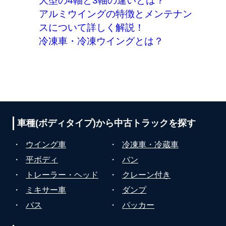
大型の4軸と3軸の違いとは？
アルミウイングの特徴とメンテナン
スについて詳しく解説！
冷凍車・冷凍ウイングとは？
車種(ボディタイプ)から
中古トラックを探す
・
ウイング車
・
冷凍車・冷蔵車
・
平ボディ
・
バン
・
トレーラー・ヘッド
・
クレーン付き
・
ミキサー車
・
ダンプ
・
バス
・
パッカー