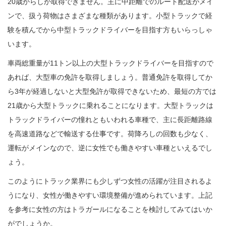
20歳からしか取得できません。主に中距離でのルート配送がメイ
ンで、扱う荷物はさまざまな種類があります。小型トラックで経
験を積んでから中型トラックドライバーを目指す方もいらっしゃ
います。
車両総重量が11トン以上の大型トラックドライバーを目指すので
あれば、大型車の免許を取得しましょう。普通免許を取得してか
ら3年が経過しないと大型免許が取得できないため、最短の方では
21歳から大型トラックに乗れることになります。大型トラックは
トラックドライバーの憧れともいわれる車種で、主に長距離路線
を高速道路などで輸送する仕事です。荷降ろしの回数も少なく、
運転がメインなので、逆に女性でも働きやすい車種といえるでし
ょう。
このようにトラック業界にも少しずつ女性の活躍が注目されるよ
うになり、女性が働きやすい環境整備が進められています。上記
を参考に女性の方はトラガールになることを検討してみてはいか
がでしょうか。