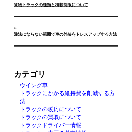
稿
過
貨物トラックの種類と積載制限について
ナ
去
の
ビ
投
ゲ
次
稿:
次
違法にならない範囲で車の外装をドレスアップする方法
ー
の
投
シ
稿:
ョ
ン
カテゴリ
ウイング車
トラックにかかる維持費を削減する方
法
トラックの暖房について
トラックの買取について
トラックドライバー情報