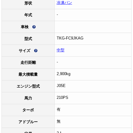
冷凍バン
形状
-
年式
車検
TKG-FC9JKAG
型式
中型
サイズ
-
走行距離
2,900kg
最大積載量
J05E
エンジン型式
210PS
馬力
有
ターボ
無
アドブルー