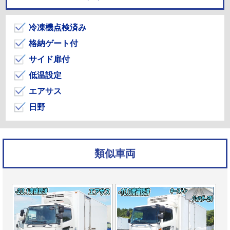
冷凍機点検済み
格納ゲート付
サイド扉付
低温設定
エアサス
日野
類似車両