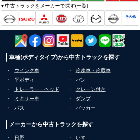
▼中古トラックをメーカーで探す(一覧)
その他
車種(ボディタイプ)から
中古トラックを探す
・
ウイング車
・
冷凍車・冷蔵車
・
平ボディ
・
バン
・
トレーラー・ヘッド
・
クレーン付き
・
ミキサー車
・
ダンプ
・
バス
・
パッカー
メーカーから
中古トラックを探す
・
日野
・
いすゞ