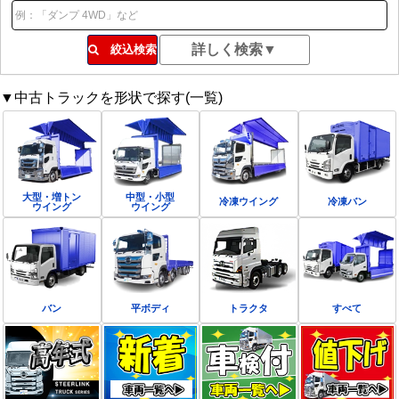
絞込検索
▼中古トラックを形状で探す(一覧)
大型・増トン
中型・小型
冷凍ウイング
冷凍バン
ウイング
ウイング
バン
平ボディ
トラクタ
すべて