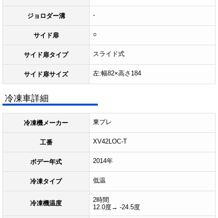
-
ジョロダー溝
○
サイド扉
スライド式
サイド扉タイプ
左:幅82×高さ184
サイド扉サイズ
冷凍車詳細
東プレ
冷凍機メーカー
XV42LOC-T
工番
2014年
ボデー年式
低温
冷凍タイプ
2時間
冷凍機温度
12.0度→ -24.5度