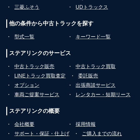
・
三菱ふそう
・
UDトラックス
他の条件から
中古トラックを探す
・
型式一覧
・
キーワード一覧
ステアリンクの
サービス
・
中古トラック販売
・
中古トラック買取
・
LINEトラック買取査定
・
委託販売
・
オプション
・
出張商談サービス
・
車両ご提案サービス
・
レンタカー・短期リース
ステアリンクの
概要
・
会社概要
・
採用情報
・
サポート・保証・仕上げ
・
ご購入までの流れ