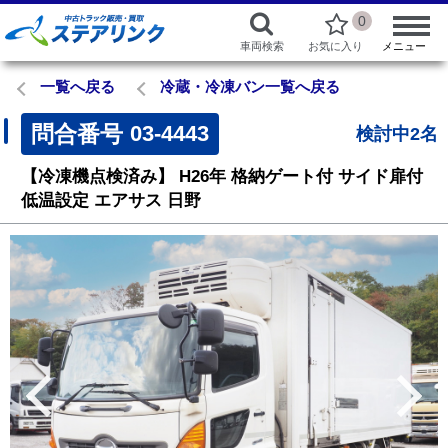
0
車両検索
お気に入り
メニュー
一覧へ戻る
冷蔵・冷凍バン一覧へ戻る
問合番号
03-4443
検討中2名
【冷凍機点検済み】
H26年
格納ゲート付
サイド扉付
低温設定
エアサス
日野