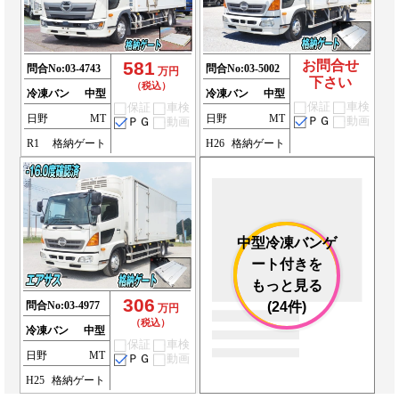
581
お問合せ
問合No:
03-4743
問合No:
03-5002
万円
下さい
（税込）
冷凍バン
中型
冷凍バン
中型
保証
車検
保証
車検
日野
MT
日野
MT
ＰＧ
動画
ＰＧ
動画
R1
格納ゲート
H26
格納ゲート
中型冷凍バンゲ
ート付きを
もっと見る
306
問合No:
03-4977
(24件)
万円
（税込）
冷凍バン
中型
保証
車検
日野
MT
ＰＧ
動画
H25
格納ゲート