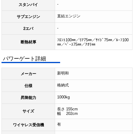
-
スタンバイ
直結エンジン
サブエンジン
-
2エバ
ﾌﾛﾝﾄ100㎜／ﾘｱ75㎜／ｻｲﾄﾞ75㎜／ﾙｰﾌ100
断熱材厚
㎜／ﾍﾞｰｽ75㎜／ｱｵﾘ㎜
パワーゲート詳細
新明和
メーカー
格納式
仕様
1000kg
昇降能力
長さ 155cm
サイズ
幅 202cm
有
ワイヤレス受信機