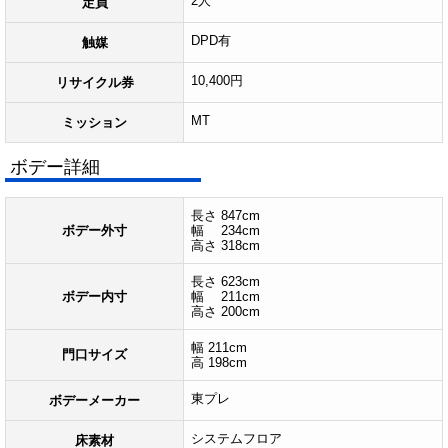
2人
定員
DPD有
触媒
10,400円
リサイクル券
MT
ミッション
ボデー詳細
長さ 847cm
ボデー外寸
幅 234cm
高さ 318cm
長さ 623cm
ボデー内寸
幅 211cm
高さ 200cm
幅 211cm
門口サイズ
高 198cm
東プレ
ボデーメーカー
システムフロア
床素材