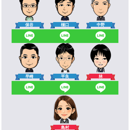
樋口
保谷
中野
林
早崎
平良
島村