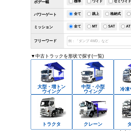
標準
ワイド
セミワイ
ボデー幅
全て
跳上
格納式
パワー
ゲート
全て
MT
SAT
AT
ミッション
フリーワード
▼中古トラックを形状で探す(一覧)
大型・増トン
中型・小型
冷凍
ウイング
ウイング
トラクタ
クレーン