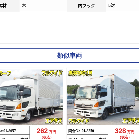
木
5対
素材
内フック
類似車両
262
328
o:
01-8057
問合No:
01-8250
万円
万円
（税込）
（税込）