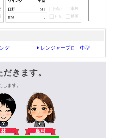
ウイング
中型
検
保証
車検
日野
MT
画
ＰＧ
動画
H26
-
ング
レンジャープロ 中型
ただきます。
たします。
林
島村