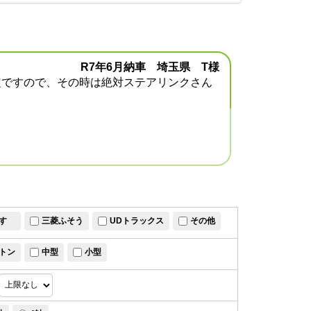
R7年6月納車 埼玉県 T様
定ですので、その時は絶対ステアリンクさん
すゞ
三菱ふそう
UDトラックス
その他
トン
中型
小型