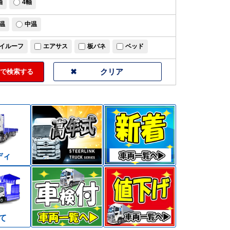
軸
4軸
温
中温
イルーフ
エアサス
板バネ
ベッド
で検索する
ディ
て