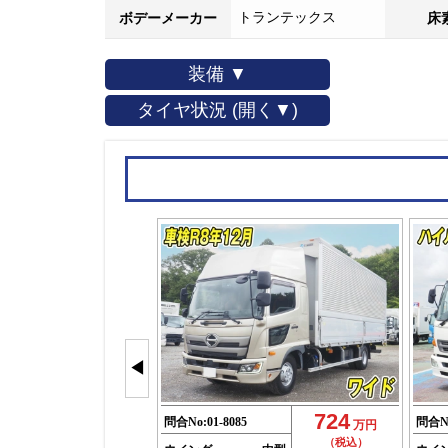
トランテックス
ボデーメーカー
床
装備 ▼
タイヤ状況 (開く▼)
◀
724
問合No:
01-8085
問合N
万円
（税込）