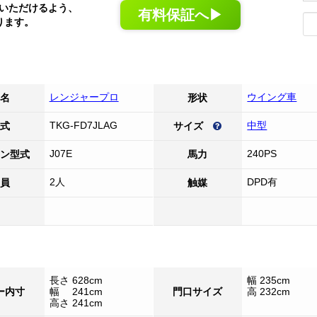
いただけるよう、
有料保証へ▶
ります。
レンジャープロ
ウイング車
名
形状
TKG-FD7JLAG
中型
式
サイズ
J07E
240PS
ン型式
馬力
2人
DPD有
員
触媒
長さ 628cm
幅 235cm
ー内寸
幅 241cm
門口サイズ
高 232cm
高さ 241cm