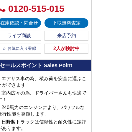
0120-515-015
在庫確認・問合せ
下取無料査定
ライブ商談
来店予約
☆ お気に入り登録
2人が検討中
セールスポイント
Sales Point
■ エアサス車の為、積み荷を安全に運ぶこ
とができます！
■ 室内広々の為、ドライバーさんも快適で
す！
■ 240馬力のエンジンにより、パワフルな
走行性能を発揮します。
■ 日野製トラックは信頼性と耐久性に定評
があります。