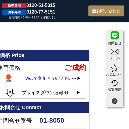
0120-51-5015
販売専用
て
お問い合わせ
0120-77-5151
買取専用
受付時間 / 9:00～18:00（日曜除く）
お問合せ
価格
Price
メール
ご成約
車両価格
お気に入り
Webで審査
月々
6.4
万円から▶
閲覧履歴
プライスダウン速報
▶
お問合せ
Contact
01-8050
お問合せ番号