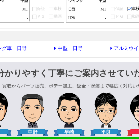
ング
中型
ウイング
中型
保証
車検
保証
車
MT
日野
MT
ＰＧ
動画
ＰＧ
動
-
H28
-
ング車 日野
中型 日野
アルミウイ
分かりやすく丁寧にご案内させてい
・買取からパーツ販売、ボデー加工、鈑金・塗装まで幅広く対応い
口
中野
早崎
平良