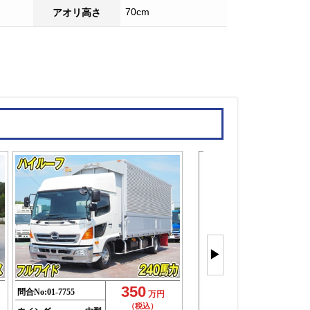
70cm
アオリ高さ
中型ウイン
を
▶
もっと見
(41件)
350
問合No:
01-7755
万円
（税込）