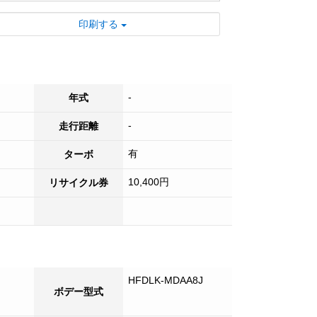
■ 来店不要の便利なライブ商談や出張商談
印刷する
好評受付中！
■ 日本全国登録納車可能です！！
■ 試乗も可能ですのでお気軽にご来店くだ
さい！
-
年式
■ 各種オプションも承っております。お気
軽にご相談ください。
-
走行距離
有
ターボ
10,400円
リサイクル券
HFDLK-MDAA8J
ボデー型式