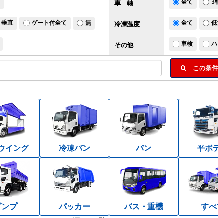
ド
全て
3
車 軸
垂直
ゲート付全て
無
全て
低
冷凍温度
車検
ハ
その他
この条件
ウイング
冷凍バン
バン
平ボ
ダンプ
パッカー
バス・重機
すべ