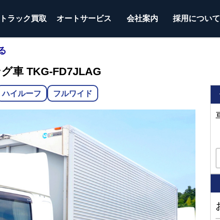
トラック
買取
オートサービス
会社案内
採用につい
る
車 TKG-FD7JLAG
ハイルーフ
フルワイド