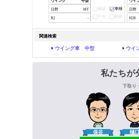
ウイング
中型
ウイ
保証
車検
日野
MT
日野
ＰＧ
動画
R2
-
H28
関連検索
ウイング車 中型
ウイ
私たちが
下取り
保谷
樋