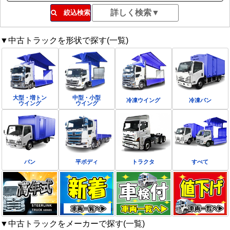
絞込検索
▼中古トラックを形状で探す(一覧)
大型・増トン
中型・小型
冷凍ウイング
冷凍バン
ウイング
ウイング
バン
平ボディ
トラクタ
すべて
▼中古トラックをメーカーで探す(一覧)