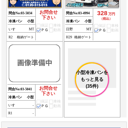
お問合せ
328
問合No:
03-5034
問合No:
03-4994
万円
下さい
（税込）
冷凍バン
小型
冷凍バン
小型
保証
車検
保証
車検
いすゞ
MT
日野
MT
ＰＧ
動画
ＰＧ
動画
R2
格納ゲート
H29
格納ゲート
小型冷凍バンを
もっと見る
(35件)
お問合せ
問合No:
03-5041
下さい
冷凍バン
小型
保証
車検
いすゞ
-
ＰＧ
動画
R1
-