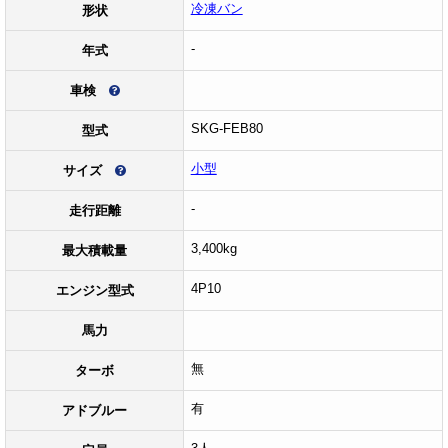
冷凍バン
形状
-
年式
車検
SKG-FEB80
型式
小型
サイズ
-
走行距離
3,400kg
最大積載量
4P10
エンジン型式
馬力
無
ターボ
有
アドブルー