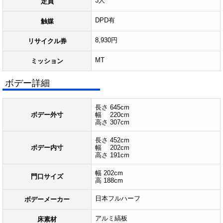
3人
定員
DPD有
触媒
8,930円
リサイクル券
MT
ミッション
ボデー詳細
長さ 645cm
ボデー外寸
幅 220cm
高さ 307cm
長さ 452cm
ボデー内寸
幅 202cm
高さ 191cm
幅 202cm
門口サイズ
高 188cm
日本フルハーフ
ボデーメーカー
アルミ縞板
床素材