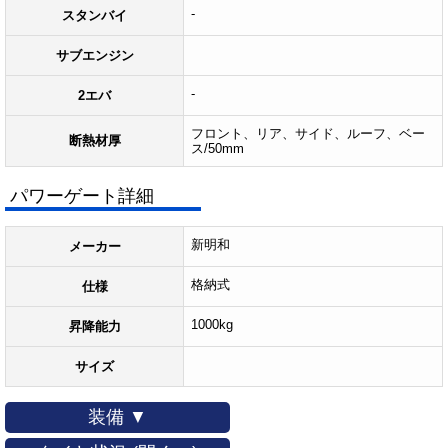
-
スタンバイ
サブエンジン
-
2エバ
フロント、リア、サイド、ルーフ、ベー
断熱材厚
ス/50mm
パワーゲート詳細
新明和
メーカー
格納式
仕様
1000kg
昇降能力
サイズ
装備 ▼