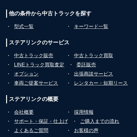
他の条件から
中古トラックを探す
・
型式一覧
・
キーワード一覧
ステアリンクの
サービス
・
中古トラック販売
・
中古トラック買取
・
LINEトラック買取査定
・
委託販売
・
オプション
・
出張商談サービス
・
車両ご提案サービス
・
レンタカー・短期リース
ステアリンクの
概要
・
会社概要
・
採用情報
・
サポート・保証・仕上げ
・
ご購入までの流れ
・
よくあるご質問
・
お客様の声