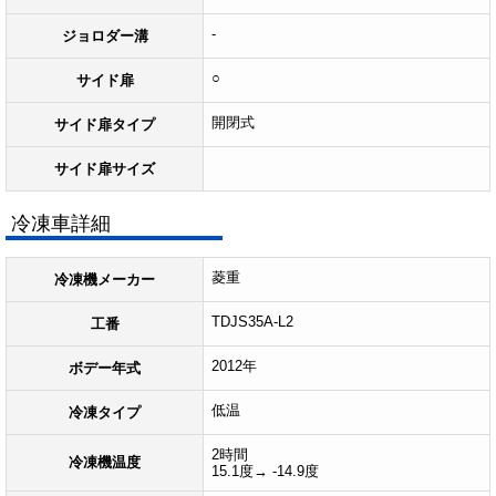
-
ジョロダー溝
○
サイド扉
開閉式
サイド扉タイプ
サイド扉サイズ
冷凍車詳細
菱重
冷凍機メーカー
TDJS35A-L2
工番
2012年
ボデー年式
低温
冷凍タイプ
2時間
冷凍機温度
15.1度→ -14.9度