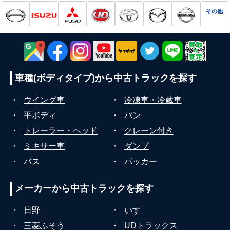
その他
車種(ボディタイプ)から
中古トラックを探す
・
ウイング車
・
冷凍車・冷蔵車
・
平ボディ
・
バン
・
トレーラー・ヘッド
・
クレーン付き
・
ミキサー車
・
ダンプ
・
バス
・
パッカー
メーカーから
中古トラックを探す
・
日野
・
いすゞ
・
三菱ふそう
・
UDトラックス