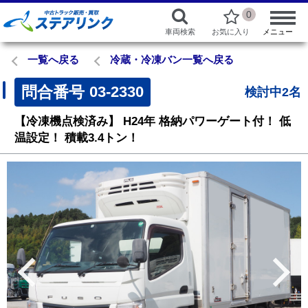
0
車両検索
お気に入り
メニュー
一覧へ戻る
冷蔵・冷凍バン一覧へ戻る
問合番号
03-2330
検討中2名
【冷凍機点検済み】
H24年
格納パワーゲート付！
低
温設定！
積載3.4トン！