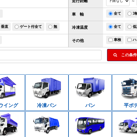
走行距離
～
ド
全て
3
車 軸
垂直
ゲート付全て
無
全て
低
冷凍温度
車検
ハ
その他
この条件
ウイング
冷凍バン
バン
平ボ