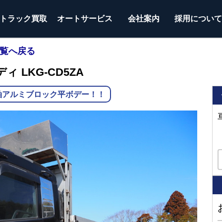
トラック
買取
オートサービス
会社案内
採用につい
一覧へ戻る
ィ LKG-CD5ZA
軸アルミブロック平ボデー！！