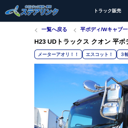
トラック
販売
一覧へ戻る
平ボディ/Wキャブ
H23 UDトラックス クオン 平ボデ
メーターアオリ！！
エスコット！
３