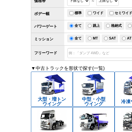
価格帯
～
標準
ワイド
セミワイ
ボデー幅
全て
跳上
格納式
パワー
ゲート
全て
MT
SAT
AT
ミッション
フリーワード
▼中古トラックを形状で探す(一覧)
大型・増トン
中型・小型
冷凍
ウイング
ウイング