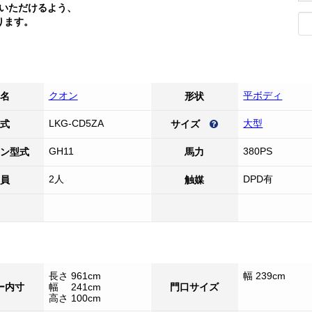
いただけるよう、
ります。
クオン
平ボディ
名
形状
LKG-CD5ZA
大型
式
サイズ
GH11
380PS
ン型式
馬力
2人
DPD有
員
触媒
長さ 961cm
幅 239cm
ー内寸
幅 241cm
門口サイズ
高さ 100cm