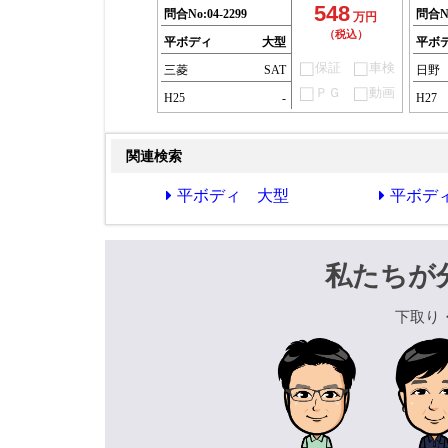
548
問合No:
04-2299
問合N
万円
（税込）
平ボディ
大型
平ボ
保証
車検
三菱
SAT
日野
ＰＧ
動画
H25
-
H27
関連検索
平ボディ 大型
平ボデ
私たちが
下取り