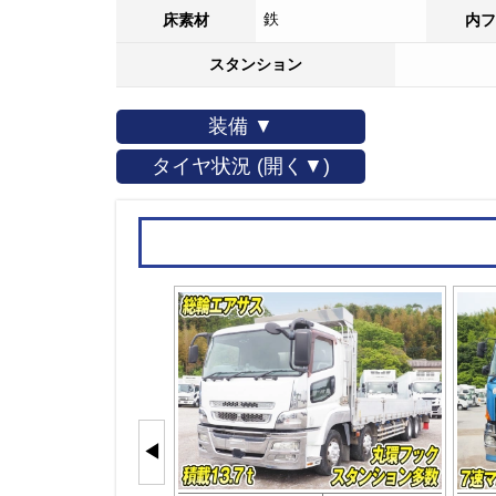
鉄
床素材
内フ
スタンション
装備 ▼
タイヤ状況 (開く▼)
◀