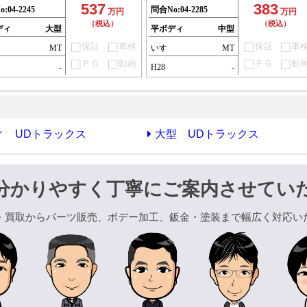
537
383
o:
04-2245
問合No:
04-2285
万円
万円
（税込）
（税込）
ディ
大型
平ボディ
中型
保証
車検
保証
車
MT
いすゞ
MT
ＰＧ
動画
ＰＧ
動
-
H28
-
ィ UDトラックス
大型 UDトラックス
分かりやすく丁寧にご案内させてい
・買取からパーツ販売、ボデー加工、鈑金・塗装まで幅広く対応い