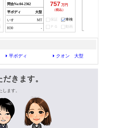
757
問合No:
04-2362
万円
（税込）
平ボディ
大型
検
保証
車検
いすゞ
MT
画
ＰＧ
動画
H30
-
平ボディ
クオン 大型
ただきます。
たします。