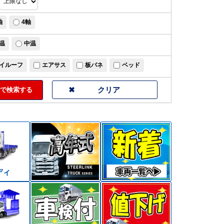
軸
4軸
温
中温
イルーフ
エアサス
板バネ
ベッド
で検索する
ディ