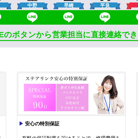
口
中野
早崎
平良
INEのボタンから営業担当に直接連絡で
▶
安心の特別保証