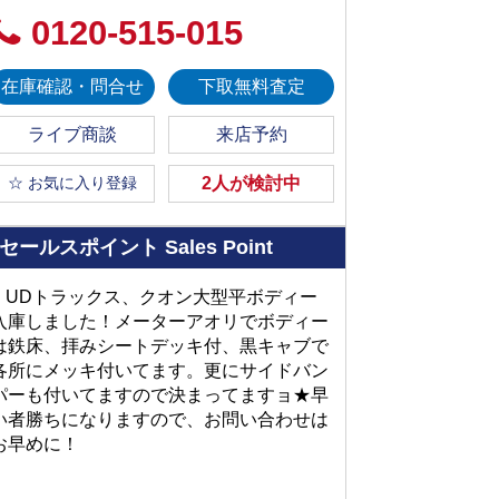
0120-515-015
在庫確認・問合せ
下取無料査定
ライブ商談
来店予約
☆ お気に入り登録
2人が検討中
セールスポイント
Sales Point
■ UDトラックス、クオン大型平ボディー
入庫しました！メーターアオリでボディー
は鉄床、拝みシートデッキ付、黒キャブで
各所にメッキ付いてます。更にサイドバン
パーも付いてますので決まってますョ★早
い者勝ちになりますので、お問い合わせは
お早めに！