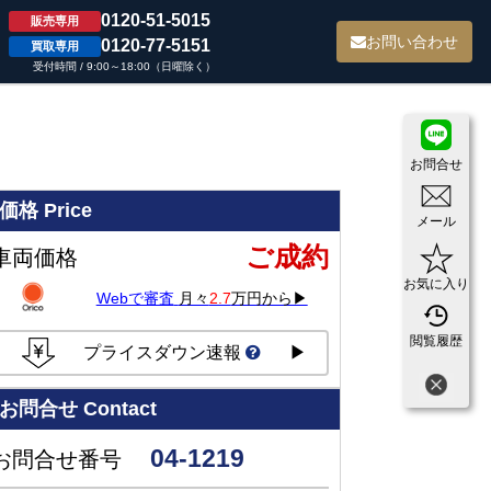
0120-51-5015
販売専用
て
お問い合わせ
0120-77-5151
買取専用
受付時間 / 9:00～18:00（日曜除く）
お問合せ
価格
Price
メール
ご成約
車両価格
お気に入り
Webで審査
月々
2.7
万円から▶
閲覧履歴
プライスダウン速報
▶
お問合せ
Contact
04-1219
お問合せ番号