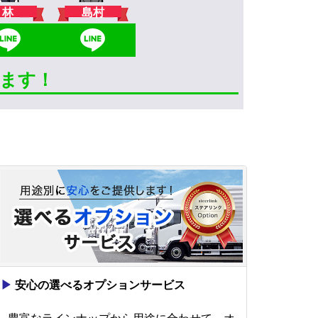
林
島村
きます！
▶
安心の選べるオプションサービス