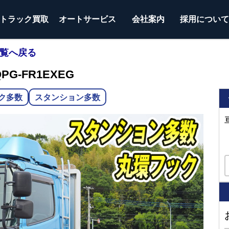
トラック
買取
オートサービス
会社案内
採用につい
一覧へ戻る
G-FR1EXEG
ク多数
スタンション多数