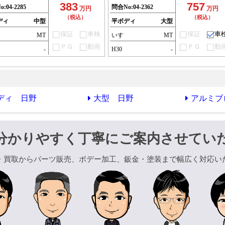
383
757
o:
04-2285
問合No:
04-2362
万円
万円
（税込）
（税込）
ディ
中型
平ボディ
大型
保証
車検
保証
車
ゞ
MT
いすゞ
MT
ＰＧ
動画
ＰＧ
動
-
H30
-
ディ 日野
大型 日野
アルミブ
分かりやすく丁寧にご案内させてい
・買取からパーツ販売、ボデー加工、鈑金・塗装まで幅広く対応い