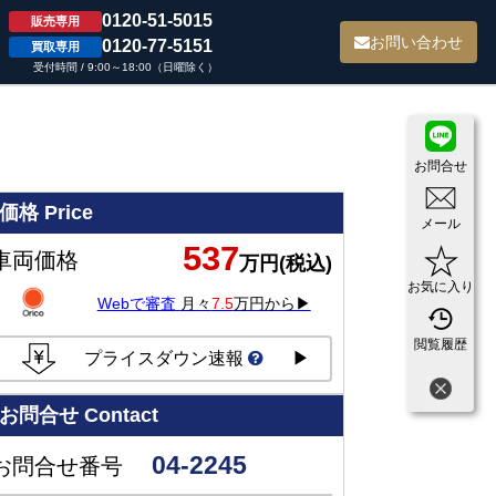
0120-51-5015
販売専用
て
お問い合わせ
0120-77-5151
買取専用
受付時間 / 9:00～18:00（日曜除く）
お問合せ
価格
Price
メール
537
車両価格
万円(税込)
お気に入り
Webで審査
月々
7.5
万円から▶
閲覧履歴
プライスダウン速報
▶
お問合せ
Contact
04-2245
お問合せ番号