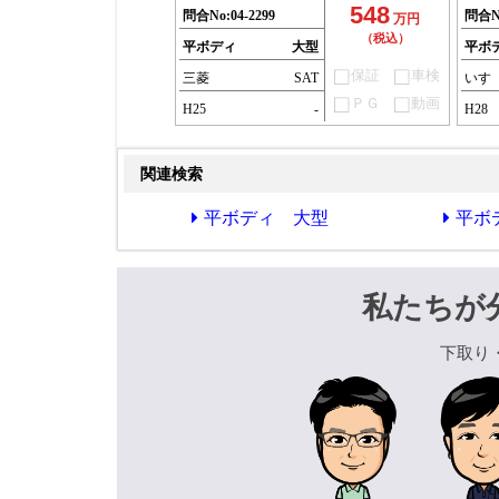
548
問合No:
04-2299
問合N
万円
（税込）
平ボディ
大型
平ボ
保証
車検
三菱
SAT
いす
ＰＧ
動画
H25
-
H28
関連検索
平ボディ 大型
平ボ
私たちが
下取り