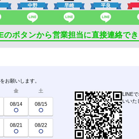
口
中野
早崎
平良
INEのボタンから営業担当に直接連絡で
みをお願いします。
金
土
LIN
いいた
08/14
08/15
08/21
08/22