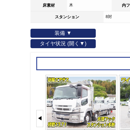
木
床素材
内フ
8対
スタンション
装備 ▼
タイヤ状況 (開く▼)
◀