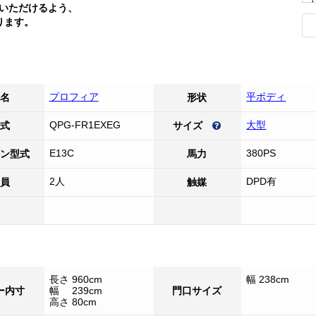
いただけるよう、
ります。
プロフィア
平ボディ
名
形状
QPG-FR1EXEG
大型
式
サイズ
E13C
380PS
ン型式
馬力
2人
DPD有
員
触媒
長さ 960cm
幅 238cm
ー内寸
幅 239cm
門口サイズ
高さ 80cm