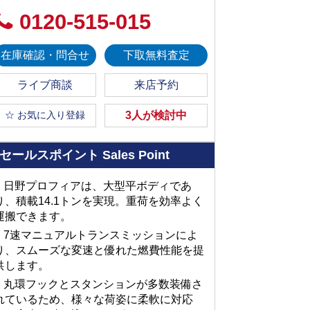
0120-515-015
在庫確認・問合せ
下取無料査定
ライブ商談
来店予約
☆ お気に入り登録
3人が検討中
セールスポイント
Sales Point
■ 日野プロフィアは、大型平ボディであ
り、積載14.1トンを実現。重荷を効率よく
運搬できます。
■ 7速マニュアルトランスミッションによ
り、スムーズな変速と優れた燃費性能を提
供します。
■ 丸環フックとスタンションが多数装備さ
れているため、様々な荷姿に柔軟に対応