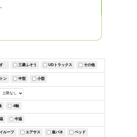
。
すゞ
三菱ふそう
UDトラックス
その他
トン
中型
小型
軸
4軸
温
中温
イルーフ
エアサス
板バネ
ベッド