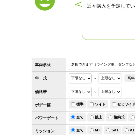
近々購入を予定してい
車両形状
年 式
～
高年
価格帯
～
標準
ワイド
セミワイ
ボデー幅
全て
跳上
格納式
パワー
ゲート
全て
MT
SAT
AT
ミッション