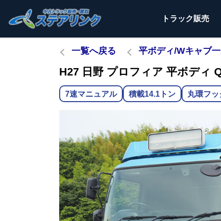
トラック
販売
一覧へ戻る
平ボディ/Wキャブ
H27 日野 プロフィア 平ボディ QP
7速マニュアル
積載14.1トン
丸環フッ