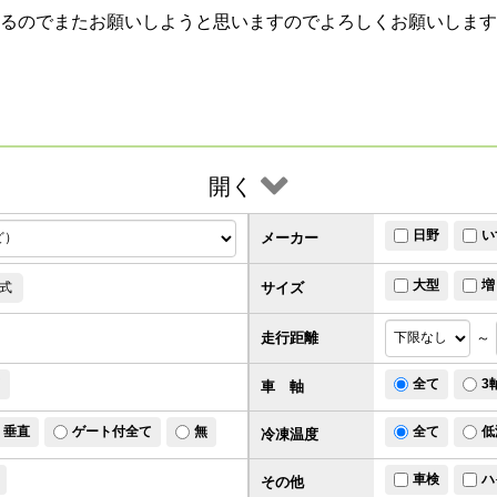
るのでまたお願いしようと思いますのでよろしくお願いします
開く
日野
い
メーカー
大型
増
サイズ
式
走行距離
～
ド
全て
3
車 軸
垂直
ゲート付全て
無
全て
低
冷凍温度
車検
ハ
その他