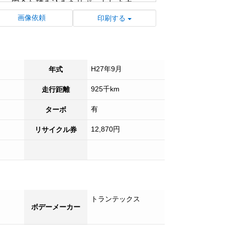
し、安全な積み込みをサポートします。
■ アルミブロック構造により、耐久性と軽
画像依頼
印刷する
量化を両立し、運搬効率を向上させます。
■ 3軸平ボディのため、安定した走行を可
能にし、現場をはじめ長距離運搬でも安
心。
H27年9月
年式
■ 来店不要の便利なライブ商談や出張商談
好評受付中！
925千km
走行距離
■ もちろん！日本全国登録納車可能で
有
ターボ
す！！
■ 試乗も可能ですのでお気軽にご来店くだ
12,870円
リサイクル券
さい！
■ 各種オプションも承っております。お気
軽にご相談ください。
トランテックス
ボデーメーカー