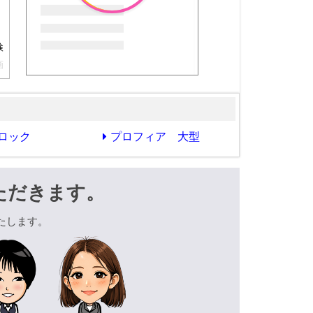
検
画
ロック
プロフィア 大型
ただきます。
たします。