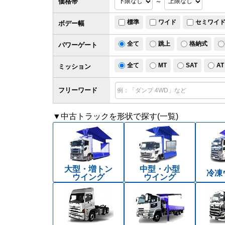
価格帯
～
標準
ワイド
セミワイ
ボデー幅
全て
跳上
格納式
パワー
ゲート
全て
MT
SAT
AT
ミッション
フリーワード
▼中古トラックを形状で探す(一覧)
大型・増トン
中型・小型
冷凍
ウイング
ウイング