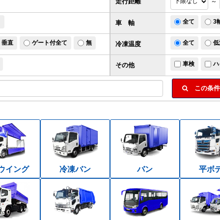
走行距離
～
ド
全て
3
車 軸
垂直
ゲート付全て
無
全て
低
冷凍温度
車検
ハ
その他
この条件
ウイング
冷凍バン
バン
平ボ