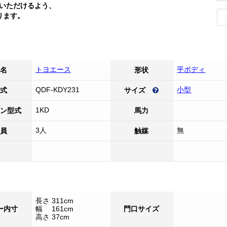
いただけるよう、
ります。
トヨエース
平ボディ
名
形状
QDF-KDY231
小型
式
サイズ
1KD
ン型式
馬力
3人
無
員
触媒
長さ 311cm
ー内寸
幅 161cm
門口サイズ
高さ 37cm