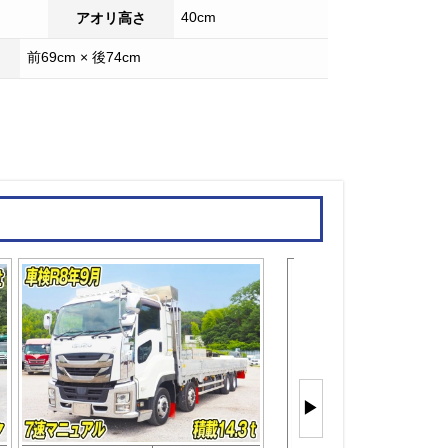
40cm
アオリ高さ
前69cm × 後74cm
平ボディ
もっと見
▶
(25件)