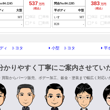
537
383
o:
04-2245
問合No:
04-2285
万円
万円
（税込）
（税込）
ディ
大型
平ボディ
中型
保証
車検
保証
車
MT
いすゞ
MT
ＰＧ
動画
ＰＧ
動
-
H28
-
ディ トヨタ
小型 トヨタ
平
分かりやすく丁寧にご案内させてい
・買取からパーツ販売、ボデー加工、鈑金・塗装まで幅広く対応い