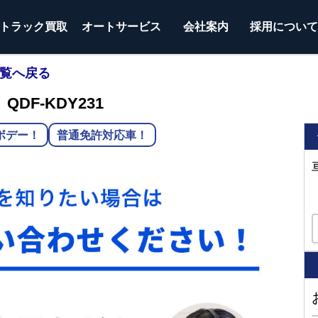
トラック
買取
オートサービス
会社案内
採用につい
一覧へ戻る
DF-KDY231
ボデー！
普通免許対応車！