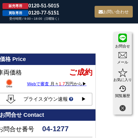
0120-51-5015
販売専用
て
お問い合わせ
0120-77-5151
買取専用
受付時間 / 9:00～18:00（日曜除く）
お問合せ
価格
Price
メール
ご成約
車両価格
お気に入り
Webで審査
月々
1.7
万円から▶
閲覧履歴
プライスダウン速報
▶
お問合せ
Contact
04-1277
お問合せ番号