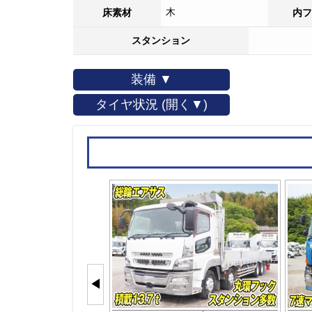
木
床素材
内フ
スタンション
装備 ▼
タイヤ状況 (開く▼)
◀