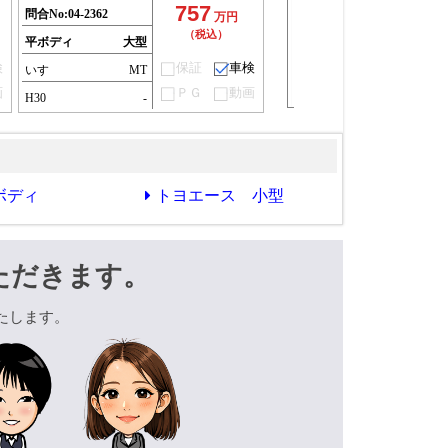
757
問合No:
04-2362
万円
（税込）
平ボディ
大型
検
保証
車検
いすゞ
MT
画
ＰＧ
動画
H30
-
ボディ
トヨエース 小型
ただきます。
たします。