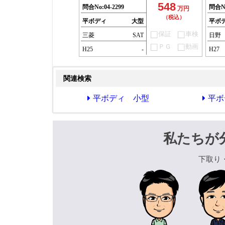
548
問合No:
04-2299
問合N
万円
（税込）
平ボディ
大型
平ボ
保証
車検
三菱
SAT
日野
ＰＧ
動画
H25
-
H27
関連検索
平ボディ 小型
平ボ
私たちが
下取り