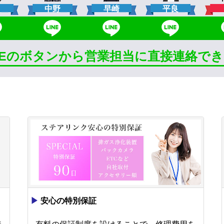
口
中野
早崎
平良
INEのボタンから営業担当に直接連絡で
▶
安心の特別保証