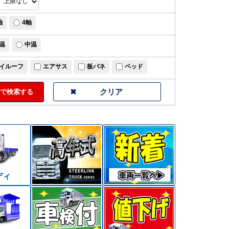
軸
4軸
温
中温
イルーフ
エアサス
板バネ
ベッド
で検索する
ディ