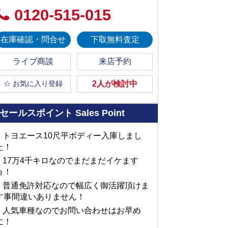
0120-515-015
在庫確認・問合せ
下取無料査定
ライブ商談
来店予約
☆ お気に入り登録
2人が検討中
セールスポイント
Sales Point
■ トヨエース10尺平ボディー入庫しまし
た！
■ 17万4千キロなのでまだまだイケます
ョ！
■ 普通免許対応なので幅広く御活躍頂けま
す事間違いありません！
■ 人気車種なのでお問い合わせはお早め
に！