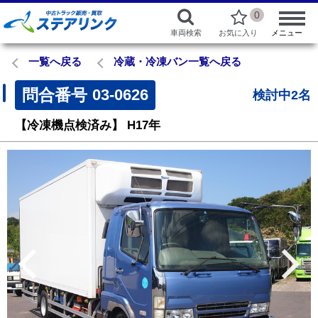
0
車両検索
お気に入り
メニュー
一覧へ戻る
冷蔵・冷凍バン一覧へ戻る
問合番号
03-0626
検討中2名
【冷凍機点検済み】
H17年