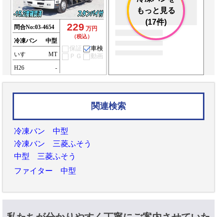
もっと見る
(17件)
229
問合No:
03-4654
万円
（税込）
冷凍バン
中型
保証
車検
いすゞ
MT
ＰＧ
動画
H26
-
関連検索
冷凍バン 中型
冷凍バン 三菱ふそう
中型 三菱ふそう
ファイター 中型