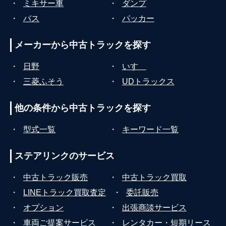
・
ミキサー車
・
ダンプ
・
バス
・
パッカー
メーカーから
中古トラックを探す
・
日野
・
いすゞ
・
三菱ふそう
・
UDトラックス
他の条件から
中古トラックを探す
・
型式一覧
・
キーワード一覧
ステアリンクの
サービス
・
中古トラック販売
・
中古トラック買取
・
LINEトラック買取査定
・
委託販売
・
オプション
・
出張商談サービス
・
車両ご提案サービス
・
レンタカー・短期リース