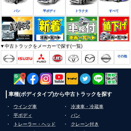
バン
平ボディ
トラクタ
すべて
▼中古トラックをメーカーで探す(一覧)
その他
車種(ボディタイプ)から
中古トラックを探す
・
ウイング車
・
冷凍車・冷蔵車
・
平ボディ
・
バン
・
トレーラー・ヘッド
・
クレーン付き