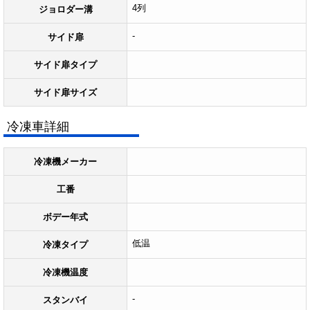
4列
ジョロダー溝
-
サイド扉
サイド扉タイプ
サイド扉サイズ
冷凍車詳細
冷凍機メーカー
工番
ボデー年式
低温
冷凍タイプ
冷凍機温度
-
スタンバイ