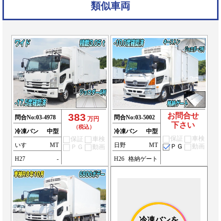
類似車両
383
お問合せ
問合No:
03-4978
問合No:
03-5002
万円
下さい
（税込）
冷凍バン
中型
冷凍バン
中型
保証
車検
保証
車検
いすゞ
MT
日野
MT
ＰＧ
動画
ＰＧ
動画
H27
-
H26
格納ゲート
冷凍バンを