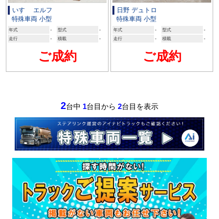
いすゞ エルフ
日野 デュトロ
特殊車両 小型
特殊車両 小型
年式
-
型式
-
年式
-
型式
-
走行
-
積載
-
走行
-
積載
-
ご成約
ご成約
2
台中
1
台目から
2
台目を表示