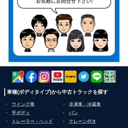
車種(ボディタイプ)から
中古トラックを探す
・
ウイング車
・
冷凍車・冷蔵車
・
平ボディ
・
バン
・
トレーラー・ヘッド
・
クレーン付き