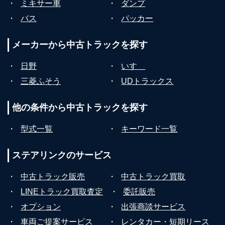
・
ミキサー車
・
ダンプ
・
バス
・
パッカー
メーカーから
中古トラックを探す
・
日野
・
いすゞ
・
三菱ふそう
・
UDトラックス
他の条件から
中古トラックを探す
・
型式一覧
・
キーワード一覧
ステアリンクの
サービス
・
中古トラック販売
・
中古トラック買取
・
LINEトラック買取査定
・
委託販売
・
オプション
・
出張商談サービス
・
車両ご提案サービス
・
レンタカー・短期リース