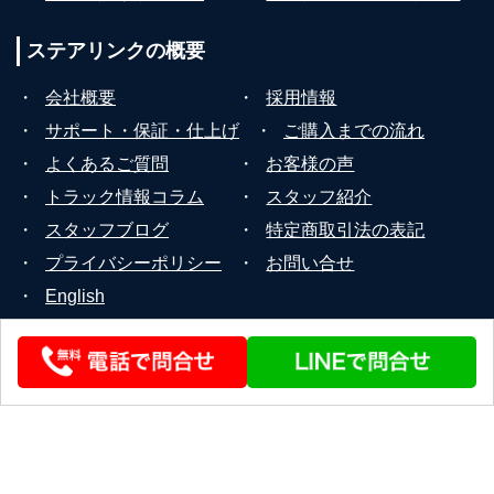
ステアリンクの
概要
・
会社概要
・
採用情報
・
サポート・保証・仕上げ
・
ご購入までの流れ
・
よくあるご質問
・
お客様の声
・
トラック情報コラム
・
スタッフ紹介
・
スタッフブログ
・
特定商取引法の表記
・
プライバシーポリシー
・
お問い合せ
・
English
© 2026 STEERLINK Co.,Ltd