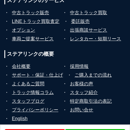
ステアリンクの
サービス
・
中古トラック販売
・
中古トラック買取
・
LINEトラック買取査定
・
委託販売
・
オプション
・
出張商談サービス
・
車両ご提案サービス
・
レンタカー・短期リース
ステアリンクの
概要
・
会社概要
・
採用情報
・
サポート・保証・仕上げ
・
ご購入までの流れ
・
よくあるご質問
・
お客様の声
・
トラック情報コラム
・
スタッフ紹介
・
スタッフブログ
・
特定商取引法の表記
・
プライバシーポリシー
・
お問い合せ
・
English