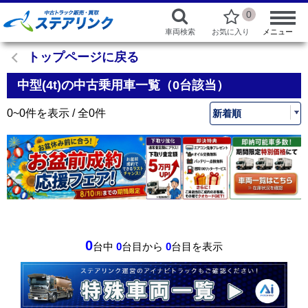
0
車両検索
お気に入り
メニュー
トップページに戻る
中型(4t)の中古乗用車一覧（0台該当）
0~0件を表示 / 全0件
0
台中
0
台目から
0
台目を表示