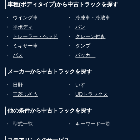
車種(ボディタイプ)から
中古トラックを探す
・
ウイング車
・
冷凍車・冷蔵車
・
平ボディ
・
バン
・
トレーラー・ヘッド
・
クレーン付き
・
ミキサー車
・
ダンプ
・
バス
・
パッカー
メーカーから
中古トラックを探す
・
日野
・
いすゞ
・
三菱ふそう
・
UDトラックス
他の条件から
中古トラックを探す
・
型式一覧
・
キーワード一覧