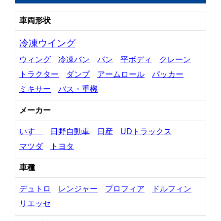
車両形状
冷凍ウイング
ウィング
冷凍バン
バン
平ボディ
クレーン
トラクター
ダンプ
アームロール
パッカー
ミキサー
バス・重機
メーカー
いすゞ
日野自動車
日産
UDトラックス
マツダ
トヨタ
車種
デュトロ
レンジャー
プロフィア
ドルフィン
リエッセ