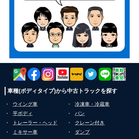
車種(ボディタイプ)から
中古トラックを探す
・
ウイング車
・
冷凍車・冷蔵車
・
平ボディ
・
バン
・
トレーラー・ヘッド
・
クレーン付き
・
ミキサー車
・
ダンプ