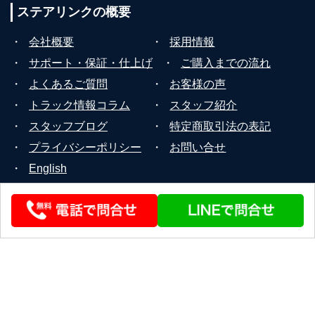
ステアリンクの
概要
・
会社概要
・
採用情報
・
サポート・保証・仕上げ
・
ご購入までの流れ
・
よくあるご質問
・
お客様の声
・
トラック情報コラム
・
スタッフ紹介
・
スタッフブログ
・
特定商取引法の表記
・
プライバシーポリシー
・
お問い合せ
・
English
© 2026 STEERLINK Co.,Ltd