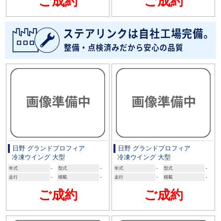
ご成約
ご成約
日野 グランドプロフィア
日野 グランドプロフィア
冷凍ウイング 大型
冷凍ウイング 大型
年式
-
型式
-
年式
-
型式
-
走行
-
積載
-
走行
-
積載
-
ご成約
ご成約