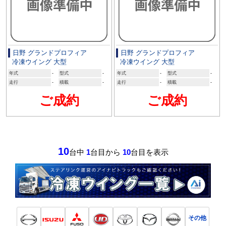
日野 グランドプロフィア
日野 グランドプロフィア
冷凍ウイング 大型
冷凍ウイング 大型
年式
-
型式
-
年式
-
型式
-
走行
-
積載
-
走行
-
積載
-
ご成約
ご成約
10
台中
1
台目から
10
台目を表示
その他