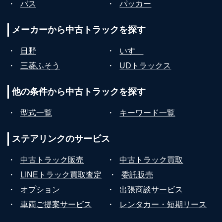
・
バス
・
パッカー
メーカーから
中古トラックを探す
・
日野
・
いすゞ
・
三菱ふそう
・
UDトラックス
他の条件から
中古トラックを探す
・
型式一覧
・
キーワード一覧
ステアリンクの
サービス
・
中古トラック販売
・
中古トラック買取
・
LINEトラック買取査定
・
委託販売
・
オプション
・
出張商談サービス
・
車両ご提案サービス
・
レンタカー・短期リース