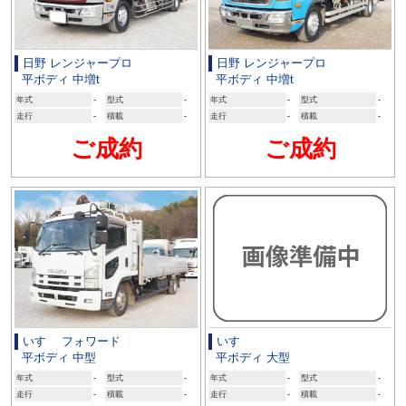
日野 レンジャープロ
日野 レンジャープロ
平ボディ 中増t
平ボディ 中増t
年式
-
型式
-
年式
-
型式
-
走行
-
積載
-
走行
-
積載
-
ご成約
ご成約
いすゞ フォワード
いすゞ
平ボディ 中型
平ボディ 大型
年式
-
型式
-
年式
-
型式
-
走行
-
積載
-
走行
-
積載
-