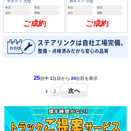
平ボディ 大型
Wキャブ 小型
年式
-
型式
-
年式
-
型式
-
走行
-
積載
-
走行
-
積載
-
ご成約
ご成約
25
台中
1
台目から
24
台目を表示
次へ
1
2