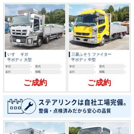
いすゞ ギガ
三菱ふそう ファイター
平ボディ 大型
平ボディ 中型
年式
-
型式
-
年式
-
型式
-
走行
-
積載
-
走行
-
積載
-
ご成約
ご成約