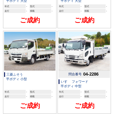
平ボディ 大型
平ボディ 大型
年式
-
型式
-
年式
-
型式
-
走行
-
積載
-
走行
-
積載
-
ご成約
ご成約
04-2286
問合番号
三菱ふそう
平ボディ 小型
いすゞ フォワード
平ボディ 中型
年式
-
型式
-
年式
-
型式
-
走行
-
積載
-
走行
-
積載
-
ご成約
ご成約