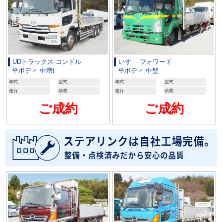
UDトラックス コンドル
いすゞ フォワード
平ボディ 中増t
平ボディ 中型
年式
-
型式
-
年式
-
型式
-
走行
-
積載
-
走行
-
積載
-
ご成約
ご成約