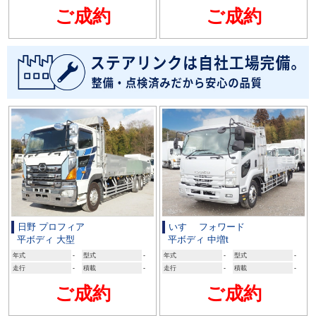
ご成約
ご成約
日野 プロフィア
いすゞ フォワード
平ボディ 大型
平ボディ 中増t
年式
-
型式
-
年式
-
型式
-
走行
-
積載
-
走行
-
積載
-
ご成約
ご成約