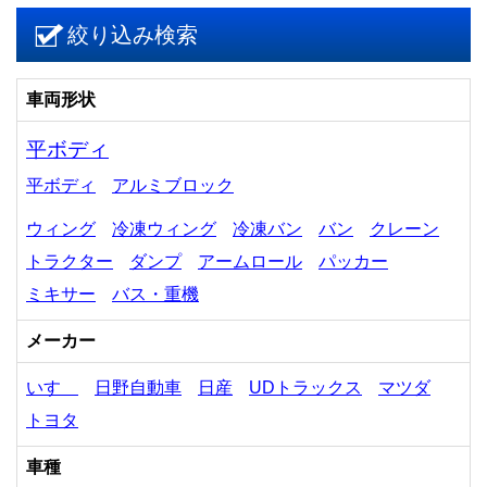
絞り込み検索
車両形状
平ボディ
平ボディ
アルミブロック
ウィング
冷凍ウィング
冷凍バン
バン
クレーン
トラクター
ダンプ
アームロール
パッカー
ミキサー
バス・重機
メーカー
いすゞ
日野自動車
日産
UDトラックス
マツダ
トヨタ
車種