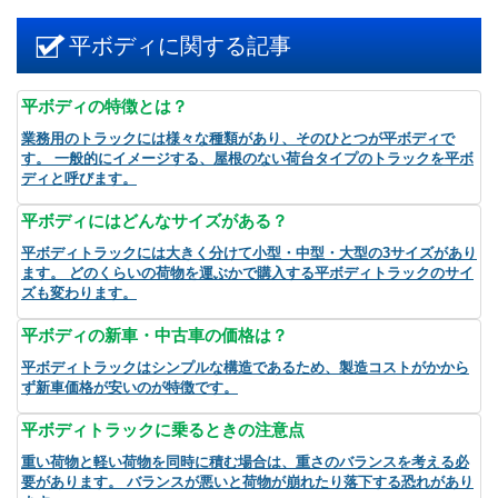
平ボディに関する記事
平ボディの特徴とは？
業務用のトラックには様々な種類があり、そのひとつが平ボディで
す。 一般的にイメージする、屋根のない荷台タイプのトラックを平ボ
ディと呼びます。
平ボディにはどんなサイズがある？
平ボディトラックには大きく分けて小型・中型・大型の3サイズがあり
ます。 どのくらいの荷物を運ぶかで購入する平ボディトラックのサイ
ズも変わります。
平ボディの新車・中古車の価格は？
平ボディトラックはシンプルな構造であるため、製造コストがかから
ず新車価格が安いのが特徴です。
平ボディトラックに乗るときの注意点
重い荷物と軽い荷物を同時に積む場合は、重さのバランスを考える必
要があります。 バランスが悪いと荷物が崩れたり落下する恐れがあり