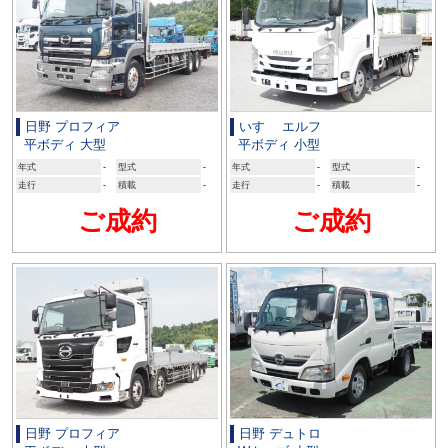
日野 プロフィア
いすゞ エルフ
平ボディ 大型
平ボディ 小型
年式
-
型式
-
年式
-
型式
-
走行
-
積載
-
走行
-
積載
-
ご成約
ご成約
日野 プロフィア
日野 デュトロ