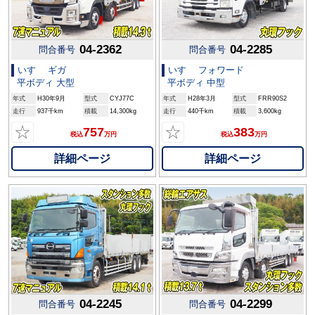
04-2362
04-2285
問合番号
問合番号
いすゞ ギガ
いすゞ フォワード
平ボディ 大型
平ボディ 中型
年式
H30年9月
型式
CYJ77C
年式
H28年3月
型式
FRR90S2
走行
937千km
積載
14,300kg
走行
440千km
積載
3,600kg
☆
☆
757
383
税込
万円
税込
万円
詳細ページ
詳細ページ
04-2245
04-2299
問合番号
問合番号