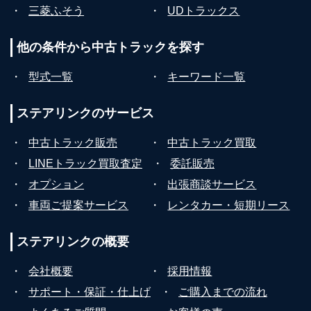
・
三菱ふそう
・
UDトラックス
他の条件から
中古トラックを探す
・
型式一覧
・
キーワード一覧
ステアリンクの
サービス
・
中古トラック販売
・
中古トラック買取
・
LINEトラック買取査定
・
委託販売
・
オプション
・
出張商談サービス
・
車両ご提案サービス
・
レンタカー・短期リース
ステアリンクの
概要
・
会社概要
・
採用情報
・
サポート・保証・仕上げ
・
ご購入までの流れ