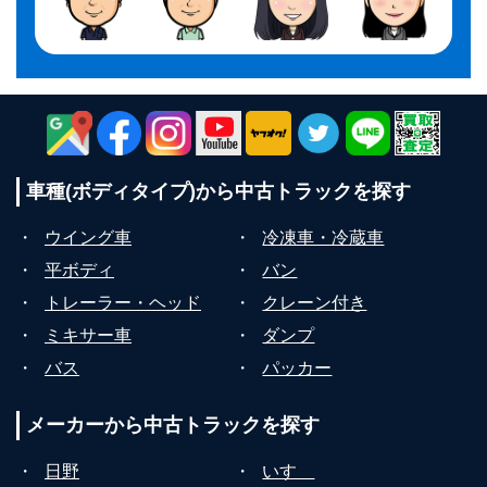
車種(ボディタイプ)から
中古トラックを探す
・
ウイング車
・
冷凍車・冷蔵車
・
平ボディ
・
バン
・
トレーラー・ヘッド
・
クレーン付き
・
ミキサー車
・
ダンプ
・
バス
・
パッカー
メーカーから
中古トラックを探す
・
日野
・
いすゞ