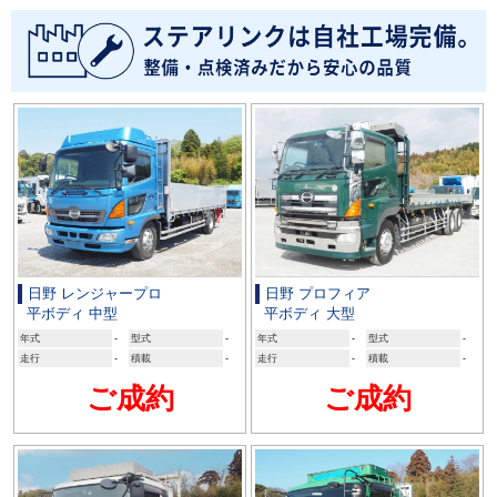
日野 レンジャープロ
日野 プロフィア
平ボディ 中型
平ボディ 大型
年式
-
型式
-
年式
-
型式
-
走行
-
積載
-
走行
-
積載
-
ご成約
ご成約