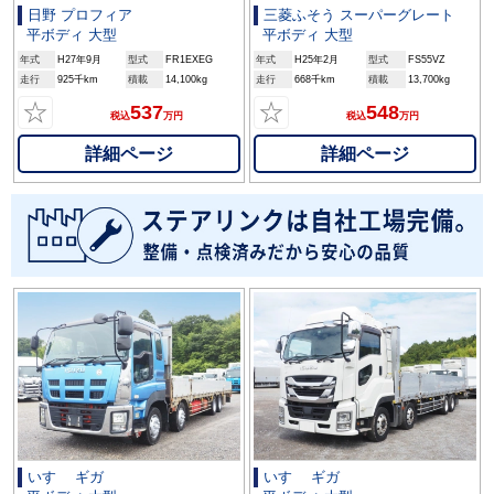
日野 プロフィア
三菱ふそう スーパーグレート
平ボディ 大型
平ボディ 大型
年式
H27年9月
型式
FR1EXEG
年式
H25年2月
型式
FS55VZ
走行
925千km
積載
14,100kg
走行
668千km
積載
13,700kg
☆
☆
537
548
税込
万円
税込
万円
詳細ページ
詳細ページ
いすゞ ギガ
いすゞ ギガ