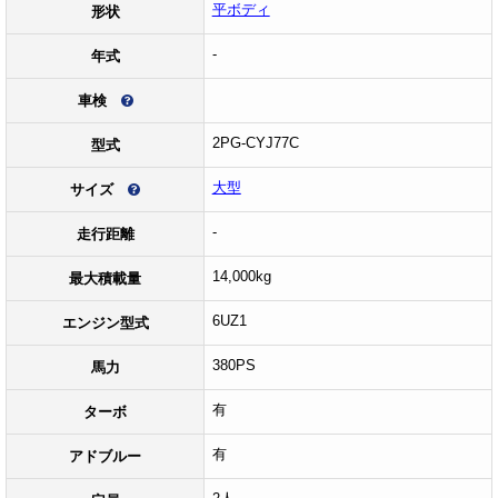
平ボディ
形状
-
年式
車検
2PG-CYJ77C
型式
大型
サイズ
-
走行距離
14,000kg
最大積載量
6UZ1
エンジン型式
380PS
馬力
有
ターボ
有
アドブルー