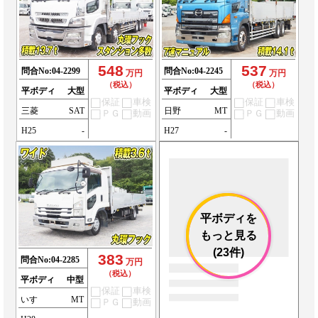
548
537
問合No:
04-2299
問合No:
04-2245
万円
万円
（税込）
（税込）
平ボディ
大型
平ボディ
大型
保証
車検
保証
車検
三菱
SAT
日野
MT
ＰＧ
動画
ＰＧ
動画
H25
-
H27
-
平ボディを
もっと見る
(23件)
383
問合No:
04-2285
万円
（税込）
平ボディ
中型
保証
車検
いすゞ
MT
ＰＧ
動画