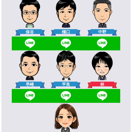
樋口
保谷
中野
林
早崎
平良