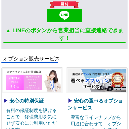
島村
▲ LINEのボタンから営業担当に直接連絡できま
す！
オプション販売サービス
▶
安心の特別保証
▶
安心の選べるオプショ
ンサービス
有料の保証制度を設ける
ことで、修理費用を気に
豊富なラインナップから
せず安心にご利用いただ
用途に合わせて、オプシ