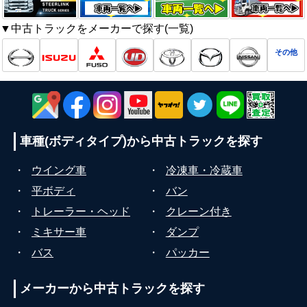
▼中古トラックをメーカーで探す(一覧)
その他
車種(ボディタイプ)から
中古トラックを探す
・
ウイング車
・
冷凍車・冷蔵車
・
平ボディ
・
バン
・
トレーラー・ヘッド
・
クレーン付き
・
ミキサー車
・
ダンプ
・
バス
・
パッカー
メーカーから
中古トラックを探す