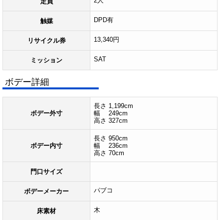
2人
定員
DPD有
触媒
13,340円
リサイクル券
SAT
ミッション
ボデー詳細
長さ 1,199cm
ボデー外寸
幅 249cm
高さ 327cm
長さ 950cm
ボデー内寸
幅 236cm
高さ 70cm
門口サイズ
パブコ
ボデーメーカー
木
床素材