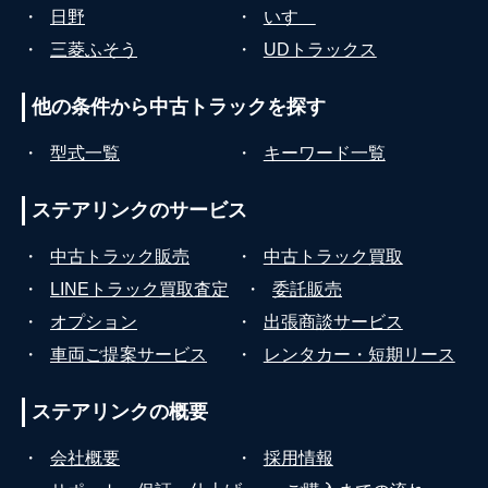
・
日野
・
いすゞ
・
三菱ふそう
・
UDトラックス
他の条件から
中古トラックを探す
・
型式一覧
・
キーワード一覧
ステアリンクの
サービス
・
中古トラック販売
・
中古トラック買取
・
LINEトラック買取査定
・
委託販売
・
オプション
・
出張商談サービス
・
車両ご提案サービス
・
レンタカー・短期リース
ステアリンクの
概要
・
会社概要
・
採用情報