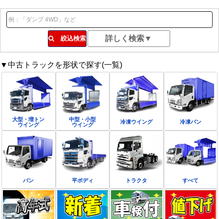
絞込検索
▼中古トラックを形状で探す(一覧)
大型・増トン
中型・小型
冷凍ウイング
冷凍バン
ウイング
ウイング
バン
平ボディ
トラクタ
すべて