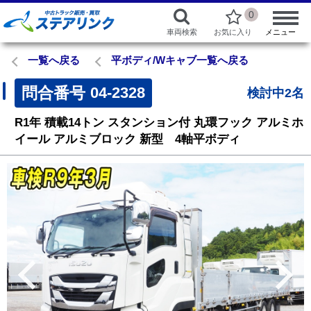
0
車両検索
お気に入り
メニュー
一覧へ戻る
平ボディ/Wキャブ一覧へ戻る
問合番号
04-2328
検討中2名
R1年
積載14トン
スタンション付
丸環フック
アルミホ
イール
アルミブロック
新型 4軸平ボディ