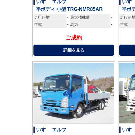
いすゞ エルフ
いすゞ
平ボディ 小型 TRG-NMR85AR
平ボデ
走行距離
最大積載量
走行距
-
-
年式
-
馬力
-
年式
ご成約
詳細を見る
いすゞ エルフ
いすゞ