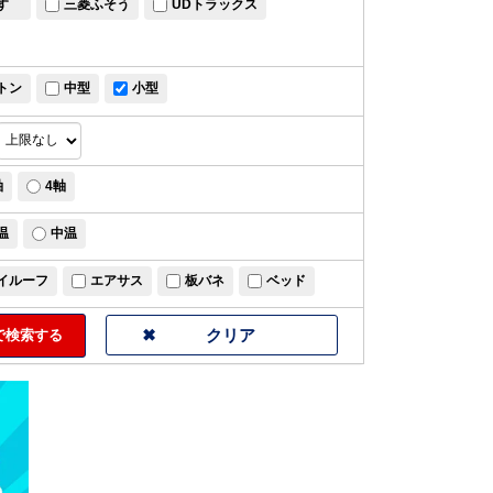
すゞ
三菱ふそう
UDトラックス
トン
中型
小型
軸
4軸
温
中温
イルーフ
エアサス
板バネ
ベッド
検索する