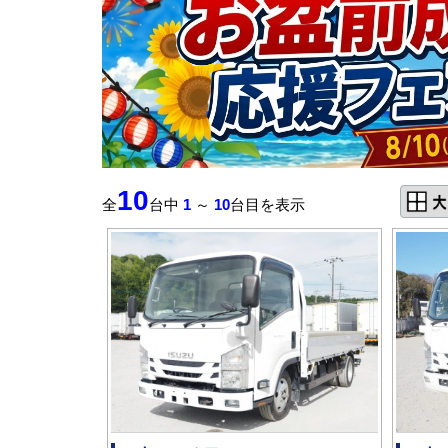
10
全
台中
1
～
10
台目を表示