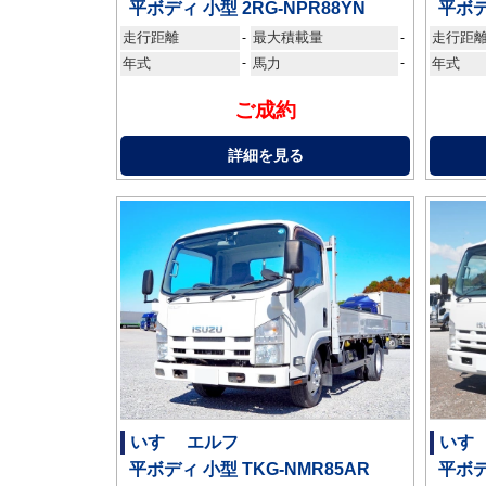
平ボディ 小型 2RG-NPR88YN
平ボデ
走行距離
最大積載量
走行距
-
-
年式
-
馬力
-
年式
ご成約
詳細を見る
いすゞ エルフ
いすゞ
平ボディ 小型 TKG-NMR85AR
平ボデ