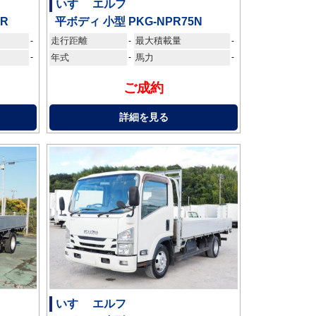
いすゞ エルフ
AR
平ボディ 小型 PKG-NPR75N
走行距離
最大積載量
-
-
-
-
年式
-
馬力
-
ご成約
詳細を見る
いすゞ エルフ