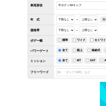
車両形状
年 式
～
高
価格帯
～
標準
ワイド
セミワイ
ボデー幅
全て
跳上
格納式
パワー
ゲート
全て
MT
SAT
ミッション
フリーワード