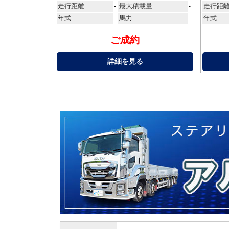
走行距離
最大積載量
走行距
-
-
年式
-
馬力
-
年式
ご成約
詳細を見る