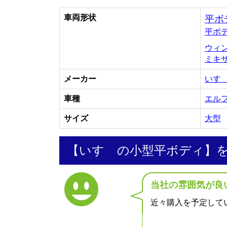
車両形状
平ボ
平ボ
ウィ
ミキ
メーカー
いす
車種
エル
サイズ
大型
【いすゞの小型平ボディ】
当社の雰囲気が良
近々購入を予定して