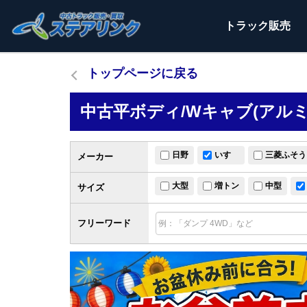
トラック
販売
トップページに戻る
中古平ボディ/Wキャブ(アル
日野
いすゞ
三菱ふそう
メーカー
大型
増トン
中型
サイズ
フリーワード