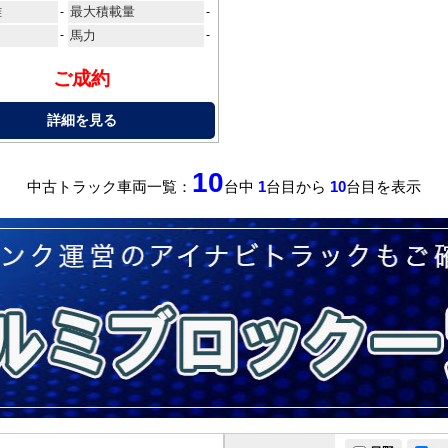
離
最大積載量
-
-
-
馬力
-
ご成約
詳細を見る
10
中古トラック車両一覧：
台中
1
台目から
10
台目を表示