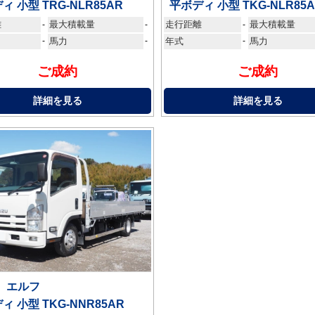
ィ 小型 TRG-NLR85AR
平ボディ 小型 TKG-NLR85
離
最大積載量
走行距離
最大積載量
-
-
-
-
馬力
-
年式
-
馬力
ご成約
ご成約
詳細を見る
詳細を見る
 エルフ
ィ 小型 TKG-NNR85AR