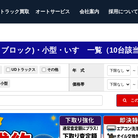
トラック
買取
オートサービス
会社案内
採用につい
ミブロック)・小型・いすゞ一覧（10台該
UDトラックス
その他
年 式
～
小型
価格帯
～
この