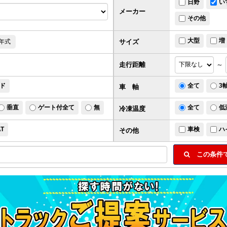
日野
い
メーカー
その他
大型
増
サイズ
年式
走行距離
～
ド
全て
3
車 軸
垂直
ゲート付全て
無
全て
低
冷凍温度
AT
車検
ハ
その他
この条件で