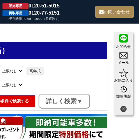
0120-51-5015
販売専用
て
お問い合わせ
0120-77-5151
買取専用
受付時間 / 9:00～18:00（日曜除く）
お問合せ
当）
メール
高年式
お気に入り
閲覧履歴
条件で検索する