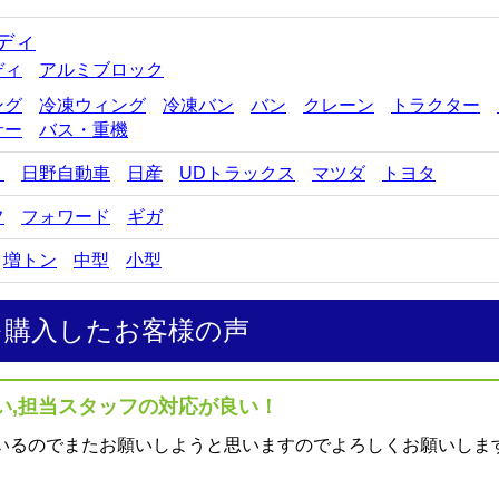
ディ
ディ
アルミブロック
ング
冷凍ウィング
冷凍バン
バン
クレーン
トラクター
サー
バス・重機
ゞ
日野自動車
日産
UDトラックス
マツダ
トヨタ
フ
フォワード
ギガ
増トン
中型
小型
を購入したお客様の声
い,担当スタッフの対応が良い！
いるのでまたお願いしようと思いますのでよろしくお願いしま