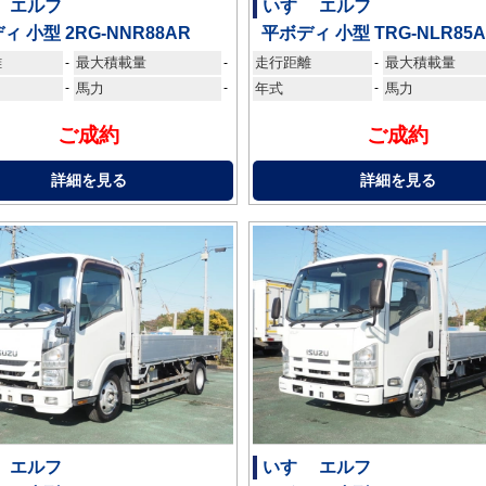
 エルフ
いすゞ エルフ
ィ 小型 2RG-NNR88AR
平ボディ 小型 TRG-NLR85
離
最大積載量
走行距離
最大積載量
-
-
-
-
馬力
-
年式
-
馬力
ご成約
ご成約
詳細を見る
詳細を見る
 エルフ
いすゞ エルフ