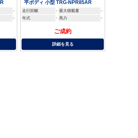
AR
平ボディ 小型 TRG-NPR85AR
走行距離
最大積載量
-
-
-
-
年式
-
馬力
-
ご成約
詳細を見る