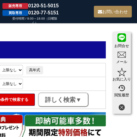
0120-51-5015
販売専用
て
お問い合わせ
0120-77-5151
買取専用
受付時間 / 9:00～18:00（日曜除
く）
お問合せ
メール
高年式
お気に入り
閲覧履歴
条件で検索する