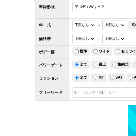
車両形状
年 式
～
高
価格帯
～
標準
ワイド
セミワイ
ボデー幅
全て
跳上
格納式
パワー
ゲート
全て
MT
SAT
ミッション
フリーワード