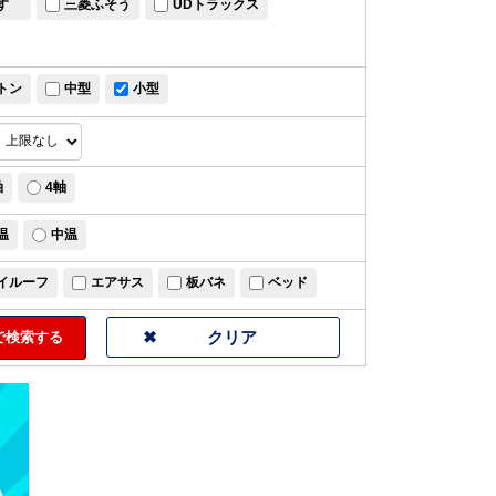
すゞ
三菱ふそう
UDトラックス
トン
中型
小型
軸
4軸
温
中温
イルーフ
エアサス
板バネ
ベッド
検索する