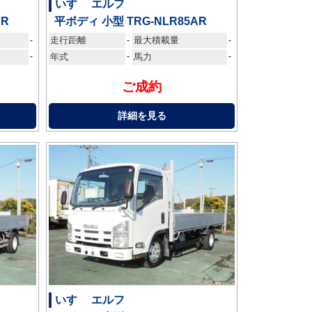
いすゞ エルフ
AR
平ボディ 小型 TRG-NLR85AR
走行距離
最大積載量
-
-
-
-
年式
-
馬力
-
ご成約
詳細を見る
いすゞ エルフ