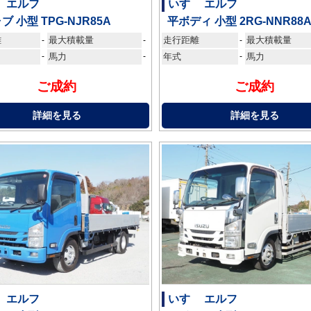
 エルフ
いすゞ エルフ
ブ 小型 TPG-NJR85A
平ボディ 小型 2RG-NNR88
離
最大積載量
走行距離
最大積載量
-
-
-
-
馬力
-
年式
-
馬力
ご成約
ご成約
詳細を見る
詳細を見る
 エルフ
いすゞ エルフ