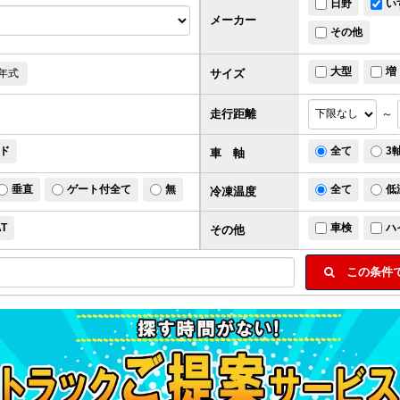
日野
い
メーカー
その他
大型
増
サイズ
年式
走行距離
～
ド
全て
3
車 軸
垂直
ゲート付全て
無
全て
低
冷凍温度
AT
車検
ハ
その他
この条件で