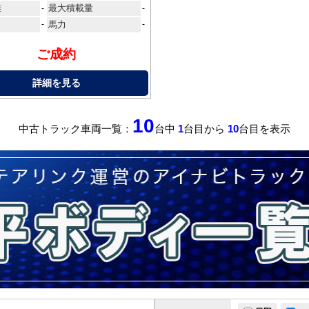
離
最大積載量
-
-
-
馬力
-
ご成約
詳細を見る
10
中古トラック車両一覧：
台中
1
台目から
10
台目を表示