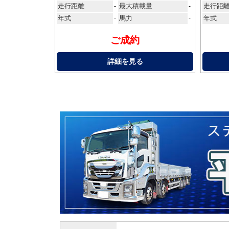
走行距離
最大積載量
走行距
-
-
年式
-
馬力
-
年式
ご成約
詳細を見る