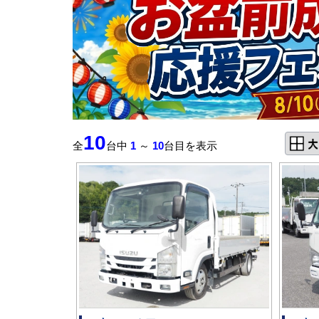
10
全
台中
1
～
10
台目を表示