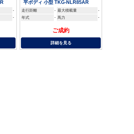
AR
平ボディ 小型 TKG-NLR85AR
走行距離
最大積載量
-
-
-
-
年式
-
馬力
-
ご成約
詳細を見る