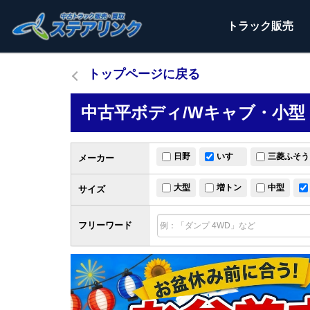
トラック
販売
トップページに戻る
中古平ボディ/Wキャブ・小型
日野
いすゞ
三菱ふそう
メーカー
大型
増トン
中型
サイズ
フリーワード