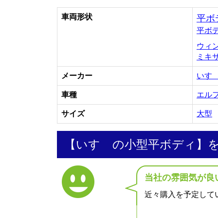
車両形状
平ボ
平ボ
ウィ
ミキ
メーカー
いす
車種
エル
サイズ
大型
【いすゞの小型平ボディ】
当社の雰囲気が良
近々購入を予定して