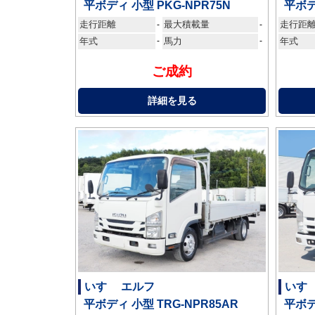
平ボディ 小型 PKG-NPR75N
平ボデ
走行距離
最大積載量
走行距
-
-
年式
-
馬力
-
年式
ご成約
詳細を見る
いすゞ エルフ
いすゞ
平ボディ 小型 TRG-NPR85AR
平ボデ