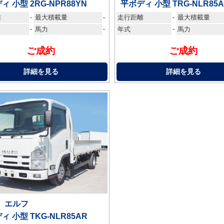
ィ 小型 2RG-NPR88YN
平ボディ 小型 TRG-NLR85
離
最大積載量
走行距離
最大積載量
-
-
-
-
馬力
-
年式
-
馬力
ご成約
ご成約
詳細を見る
詳細を見る
 エルフ
ィ 小型 TKG-NLR85AR