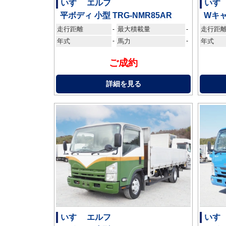
いすゞ エルフ
いすゞ
平ボディ 小型 TRG-NMR85AR
Wキャ
走行距離
最大積載量
走行距
-
-
年式
-
馬力
-
年式
ご成約
詳細を見る
いすゞ エルフ
いすゞ