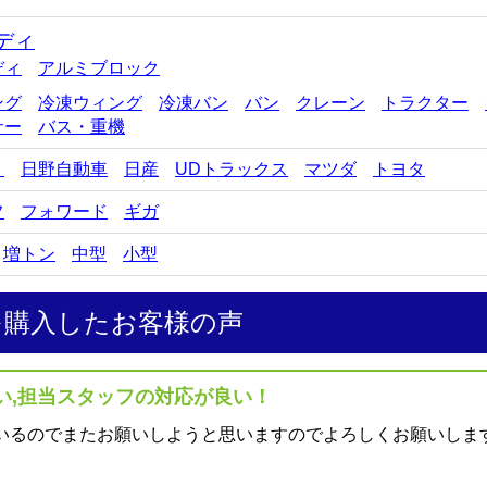
ディ
ディ
アルミブロック
ング
冷凍ウィング
冷凍バン
バン
クレーン
トラクター
サー
バス・重機
ゞ
日野自動車
日産
UDトラックス
マツダ
トヨタ
フ
フォワード
ギガ
増トン
中型
小型
を購入したお客様の声
い,担当スタッフの対応が良い！
いるのでまたお願いしようと思いますのでよろしくお願いしま