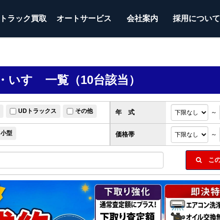
トラック
買取
オートサービス
会社案内
採用につい
・いすゞ一覧（10台該当）
UDトラックス
その他
年 式
～
小型
価格帯
～
この