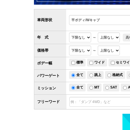
車両形状
年 式
～
高
価格帯
～
標準
ワイド
セミワイ
ボデー幅
全て
跳上
格納式
パワー
ゲート
全て
MT
SAT
ミッション
フリーワード