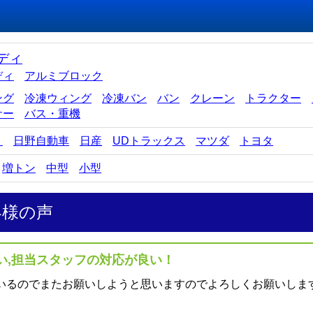
ディ
ディ
アルミブロック
ング
冷凍ウィング
冷凍バン
バン
クレーン
トラクター
サー
バス・重機
ゞ
日野自動車
日産
UDトラックス
マツダ
トヨタ
増トン
中型
小型
客様の声
い,担当スタッフの対応が良い！
いるのでまたお願いしようと思いますのでよろしくお願いしま