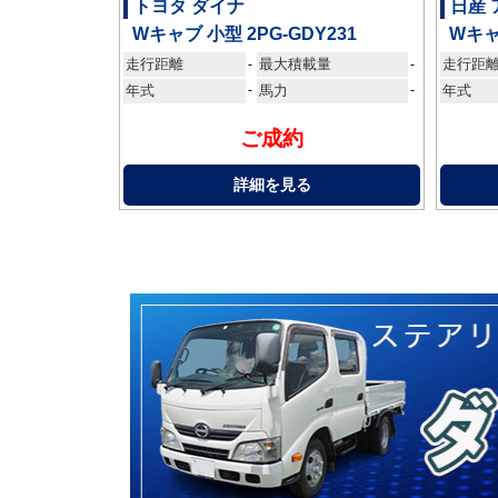
トヨタ ダイナ
日産 
Wキャブ 小型 2PG-GDY231
Wキャ
走行距離
最大積載量
走行距
-
-
年式
-
馬力
-
年式
ご成約
詳細を見る