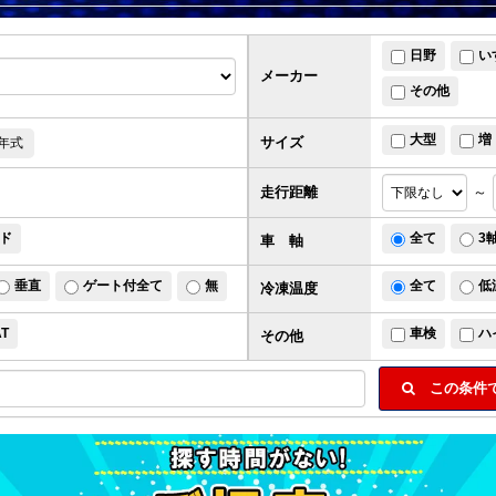
日野
い
メーカー
その他
大型
増
サイズ
年式
走行距離
～
ド
全て
3
車 軸
垂直
ゲート付全て
無
全て
低
冷凍温度
AT
車検
ハ
その他
この条件で