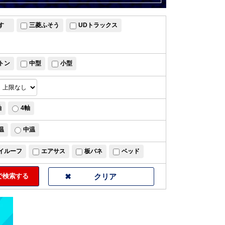
すゞ
三菱ふそう
UDトラックス
トン
中型
小型
軸
4軸
温
中温
イルーフ
エアサス
板バネ
ベッド
検索する