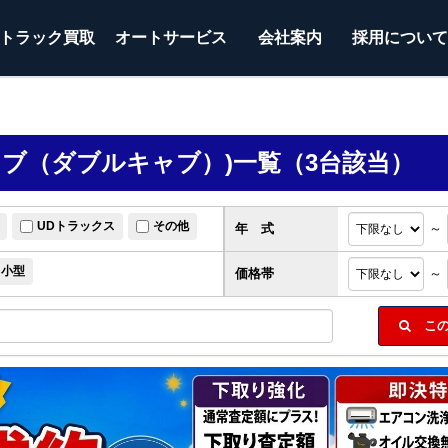
トラック
買取
オートサービス
会社案内
採用につい
ャブ（ダブルキャブ）)一覧（3台該当）
UDトラックス
その他
年 式
～
小型
価格帯
～
この