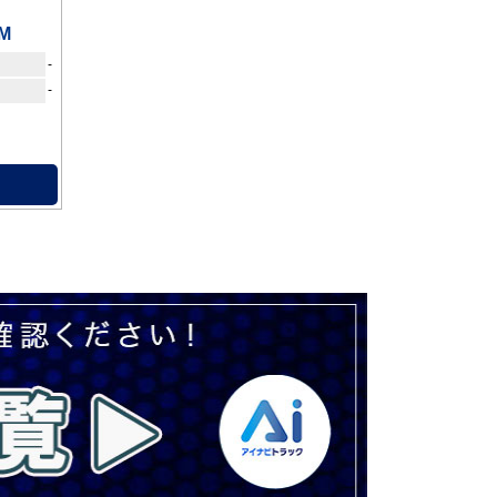
M
-
-