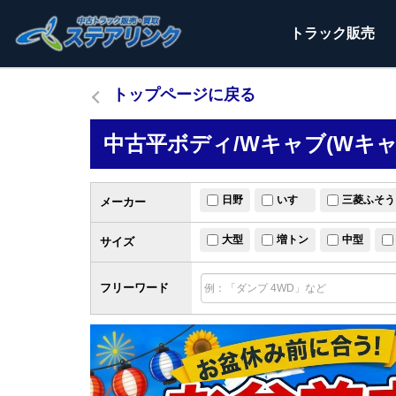
トラック
販売
トップページに戻る
中古平ボディ/Wキャブ(Wキ
日野
いすゞ
三菱ふそう
メーカー
大型
増トン
中型
サイズ
フリーワード