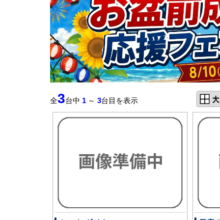
3
全
台中
1
～
3
台目を表示