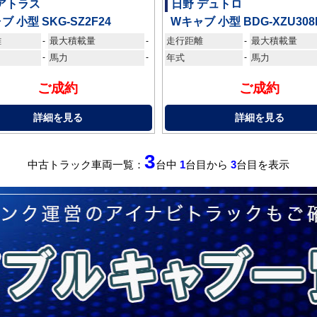
アトラス
日野 デュトロ
ブ 小型 SKG-SZ2F24
Wキャブ 小型 BDG-XZU308
離
最大積載量
走行距離
最大積載量
-
-
-
-
馬力
-
年式
-
馬力
ご成約
ご成約
詳細を見る
詳細を見る
3
中古トラック車両一覧：
台中
1
台目から
3
台目を表示