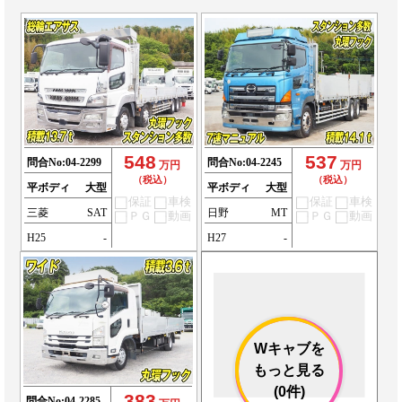
548
537
問合No:
04-2299
問合No:
04-2245
万円
万円
（税込）
（税込）
平ボディ
大型
平ボディ
大型
保証
車検
保証
車検
三菱
SAT
日野
MT
ＰＧ
動画
ＰＧ
動画
H25
-
H27
-
Wキャブを
もっと見る
(0件)
383
問合No:
04-2285