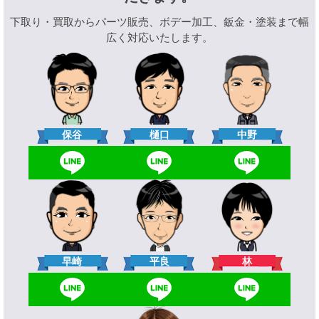
下取り・買取からパーツ販売、ボデー加工、鈑金・塗装まで幅
広く対応いたします。
樋口
保谷
中野
林
早崎
平良