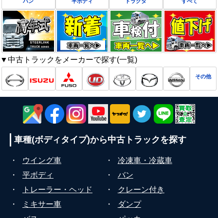
バン
平ボディ
トラクタ
すべて
▼中古トラックをメーカーで探す(一覧)
その他
車種(ボディタイプ)から
中古トラックを探す
・
ウイング車
・
冷凍車・冷蔵車
・
平ボディ
・
バン
・
トレーラー・ヘッド
・
クレーン付き
・
ミキサー車
・
ダンプ