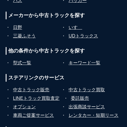
・
バス
・
パッカー
メーカーから
中古トラックを探す
・
日野
・
いすゞ
・
三菱ふそう
・
UDトラックス
他の条件から
中古トラックを探す
・
型式一覧
・
キーワード一覧
ステアリンクの
サービス
・
中古トラック販売
・
中古トラック買取
・
LINEトラック買取査定
・
委託販売
・
オプション
・
出張商談サービス
・
車両ご提案サービス
・
レンタカー・短期リース