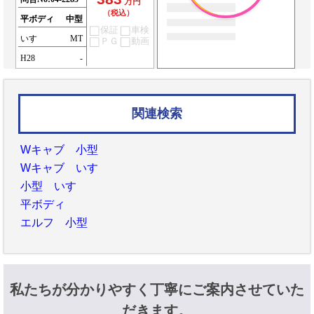
万円
（税込）
平ボディ
中型
保証
車検
いすゞ
MT
ＰＧ
動画
H28
-
関連検索
Wキャブ 小型
Wキャブ いすゞ
小型 いすゞ
平ボディ
エルフ 小型
私たちが分かりやすく丁寧にご案内させていた
だきます。