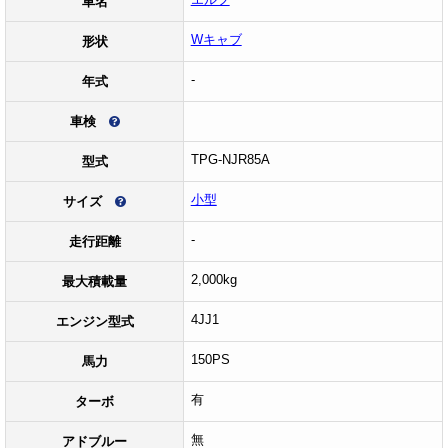
車名
Wキャブ
形状
-
年式
車検
TPG-NJR85A
型式
小型
サイズ
-
走行距離
2,000kg
最大積載量
4JJ1
エンジン型式
150PS
馬力
有
ターボ
無
アドブルー