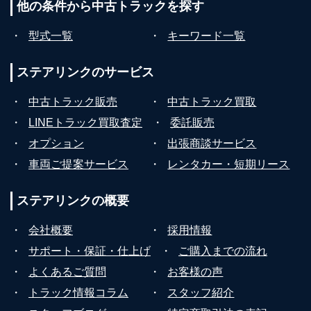
他の条件から
中古トラックを探す
・
型式一覧
・
キーワード一覧
ステアリンクの
サービス
・
中古トラック販売
・
中古トラック買取
・
LINEトラック買取査定
・
委託販売
・
オプション
・
出張商談サービス
・
車両ご提案サービス
・
レンタカー・短期リース
ステアリンクの
概要
・
会社概要
・
採用情報
・
サポート・保証・仕上げ
・
ご購入までの流れ
・
よくあるご質問
・
お客様の声
・
トラック情報コラム
・
スタッフ紹介