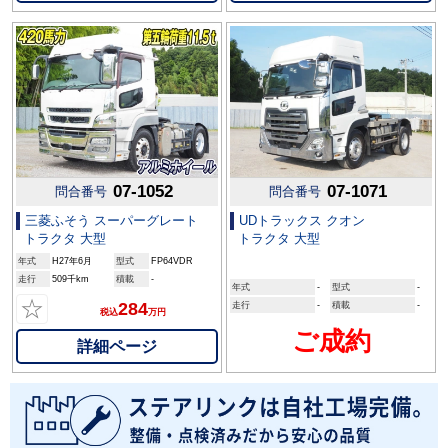
07-1052
07-1071
問合番号
問合番号
三菱ふそう スーパーグレート
UDトラックス クオン
トラクタ 大型
トラクタ 大型
年式
H27年6月
型式
FP64VDR
走行
509千km
積載
-
年式
-
型式
-
☆
284
走行
-
積載
-
税込
万円
ご成約
詳細ページ