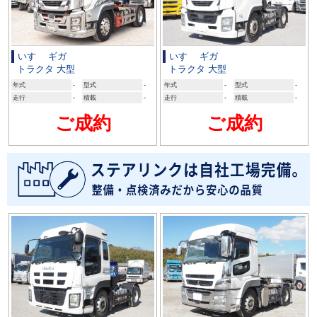
いすゞ ギガ
いすゞ ギガ
トラクタ 大型
トラクタ 大型
年式
-
型式
-
年式
-
型式
-
走行
-
積載
-
走行
-
積載
-
ご成約
ご成約