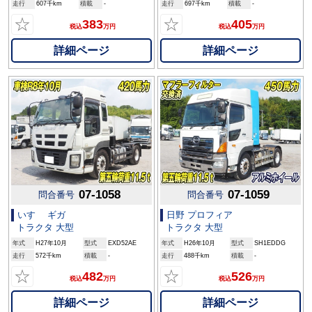
走行
607千km
積載
-
走行
697千km
積載
-
☆
☆
383
405
税込
万円
税込
万円
詳細ページ
詳細ページ
07-1058
07-1059
問合番号
問合番号
いすゞ ギガ
日野 プロフィア
トラクタ 大型
トラクタ 大型
年式
H27年10月
型式
EXD52AE
年式
H26年10月
型式
SH1EDDG
走行
572千km
積載
-
走行
488千km
積載
-
☆
☆
482
526
税込
万円
税込
万円
詳細ページ
詳細ページ