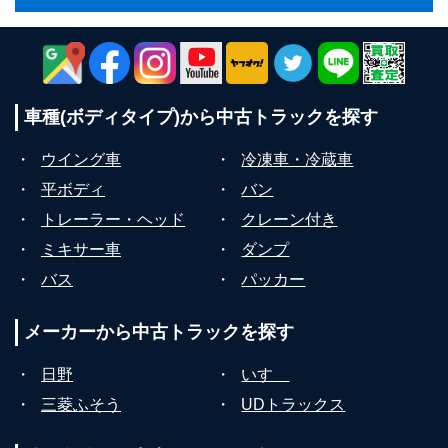
車種(ボディタイプ)から
中古トラックを探す
・
ウイング車
・
冷凍車・冷蔵車
・
平ボディ
・
バン
・
トレーラー・ヘッド
・
クレーン付き
・
ミキサー車
・
ダンプ
・
バス
・
パッカー
メーカーから
中古トラックを探す
・
日野
・
いすゞ
・
三菱ふそう
・
UDトラックス