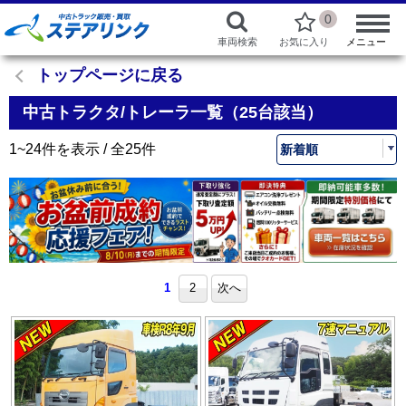
0
車両検索
お気に入り
メニュー
トップページに戻る
中古トラクタ/トレーラ一覧（25台該当）
1~24件を表示 / 全25件
1
2
次へ