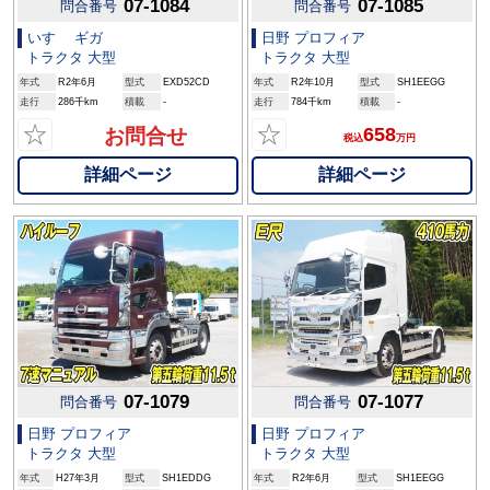
07-1084
07-1085
問合番号
問合番号
いすゞ ギガ
日野 プロフィア
トラクタ 大型
トラクタ 大型
年式
R2年6月
型式
EXD52CD
年式
R2年10月
型式
SH1EEGG
走行
286千km
積載
-
走行
784千km
積載
-
☆
☆
658
お問合せ
税込
万円
詳細ページ
詳細ページ
07-1079
07-1077
問合番号
問合番号
日野 プロフィア
日野 プロフィア
トラクタ 大型
トラクタ 大型
年式
H27年3月
型式
SH1EDDG
年式
R2年6月
型式
SH1EEGG