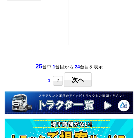
25
台中
1
台目から
24
台目を表示
次へ
1
2