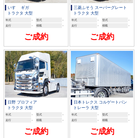
いすゞ ギガ
三菱ふそう スーパーグレート
トラクタ 大型
トラクタ 大型
年式
-
型式
-
年式
-
型式
-
走行
-
積載
-
走行
-
積載
-
ご成約
ご成約
日野 プロフィア
日本トレクス コルゲートバン
トラクタ 大型
トレーラ 大型
年式
-
型式
-
年式
-
型式
-
走行
-
積載
-
走行
-
積載
-
ご成約
ご成約