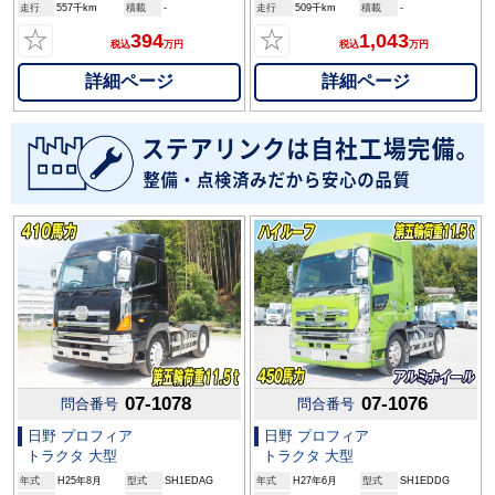
走行
557千km
積載
-
走行
509千km
積載
-
☆
☆
394
1,043
税込
万円
税込
万円
詳細ページ
詳細ページ
07-1078
07-1076
問合番号
問合番号
日野 プロフィア
日野 プロフィア
トラクタ 大型
トラクタ 大型
年式
H25年8月
型式
SH1EDAG
年式
H27年6月
型式
SH1EDDG