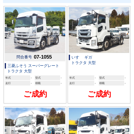
07-1055
問合番号
いすゞ ギガ
トラクタ 大型
三菱ふそう スーパーグレート
トラクタ 大型
年式
-
型式
-
年式
-
型式
-
走行
-
積載
-
走行
-
積載
-
ご成約
ご成約