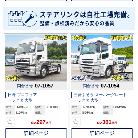
07-1057
07-1054
問合番号
問合番号
日野 プロフィア
三菱ふそう スーパーグレート
トラクタ 大型
トラクタ 大型
年式
H28年9月
型式
SH1EDDG
年式
H27年12月
型式
FP64VDR
走行
812千km
積載
-
走行
486千km
積載
-
☆
☆
297
361
税込
万円
税込
万円
詳細ページ
詳細ページ