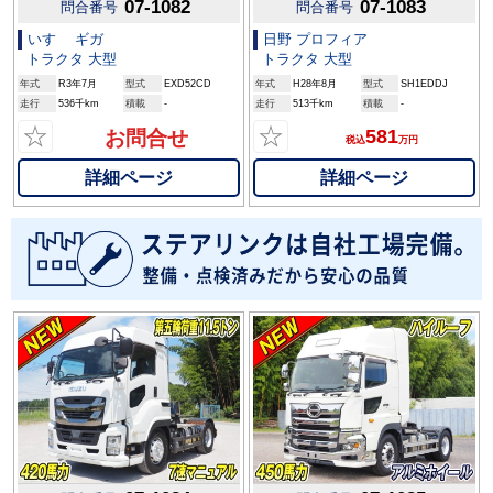
07-1082
07-1083
問合番号
問合番号
いすゞ ギガ
日野 プロフィア
トラクタ 大型
トラクタ 大型
年式
R3年7月
型式
EXD52CD
年式
H28年8月
型式
SH1EDDJ
走行
536千km
積載
-
走行
513千km
積載
-
☆
☆
581
お問合せ
税込
万円
詳細ページ
詳細ページ