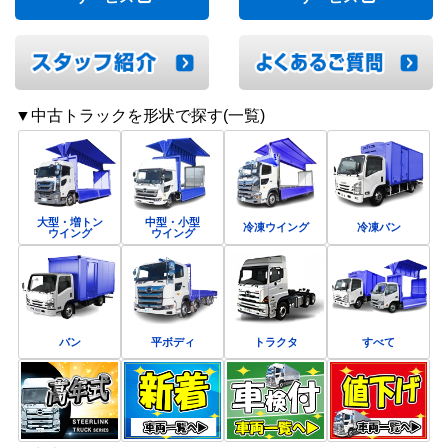
▼中古トラックを形状で探す(一覧)
大型・増トン
中型・小型
冷凍ウイング
冷凍バン
ウイング
ウイング
バン
平ボディ
トラクタ
すべて