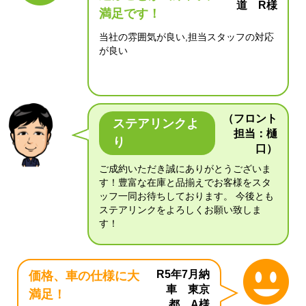
道 R様
満足です！
当社の雰囲気が良い,担当スタッフの対応
が良い
（フロント
ステアリンクよ
担当：樋
り
口）
ご成約いただき誠にありがとうございま
す！豊富な在庫と品揃えでお客様をスタ
ッフ一同お待ちしております。 今後とも
ステアリンクをよろしくお願い致しま
す！
R5年7月納
価格、車の仕様に大
車 東京
満足！
都 A様