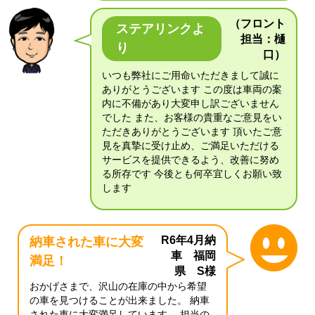
（フロント
ステアリンクよ
担当：樋
り
口）
いつも弊社にご用命いただきまして誠に
ありがとうございます この度は車両の案
内に不備があり大変申し訳ございません
でした また、お客様の貴重なご意見をい
ただきありがとうございます 頂いたご意
見を真摯に受け止め、ご満足いただける
サービスを提供できるよう、改善に努め
る所存です 今後とも何卒宜しくお願い致
します
R6年4月納
納車された車に大変
車 福岡
満足！
県 S様
おかげさまで、沢山の在庫の中から希望
の車を見つけることが出来ました。 納車
された車に大変満足しています。 担当の