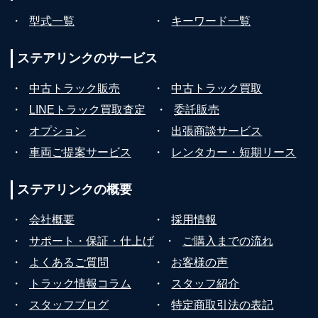
・
型式一覧
・
キーワード一覧
ステアリンクの
サービス
・
中古トラック販売
・
中古トラック買取
・
LINEトラック買取査定
・
委託販売
・
オプション
・
出張商談サービス
・
車両ご提案サービス
・
レンタカー・短期リース
ステアリンクの
概要
・
会社概要
・
採用情報
・
サポート・保証・仕上げ
・
ご購入までの流れ
・
よくあるご質問
・
お客様の声
・
トラック情報コラム
・
スタッフ紹介
・
スタッフブログ
・
特定商取引法の表記