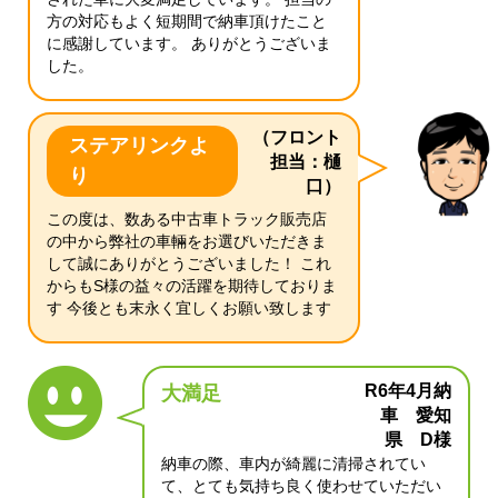
方の対応もよく短期間で納車頂けたこと
に感謝しています。 ありがとうございま
した。
（フロント
ステアリンクよ
担当：樋
り
口）
この度は、数ある中古車トラック販売店
の中から弊社の車輛をお選びいただきま
して誠にありがとうございました！ これ
からもS様の益々の活躍を期待しておりま
す 今後とも末永く宜しくお願い致します
R6年4月納
大満足
車 愛知
県 D様
納車の際、車内が綺麗に清掃されてい
て、とても気持ち良く使わせていただい