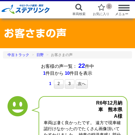
0
車両検索
お気に入り
メニュー
中古トラック
日野
お客さまの声
22
お客様の声一覧：
件中
1
件目から
10
件目を表示
1
2
3
次へ
R6年12月納
車 熊本県
A様
車両は凄く良かったです。 遠方で現車確
認行けなかったのでたくさん画像頂いて
たすかりました。 納車の時洗車残し部分