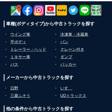
車種(ボディタイプ)から
中古トラックを探す
・
ウイング車
・
冷凍車・冷蔵車
・
平ボディ
・
バン
・
トレーラー・ヘッド
・
クレーン付き
・
ミキサー車
・
ダンプ
・
バス
・
パッカー
メーカーから
中古トラックを探す
・
日野
・
いすゞ
・
三菱ふそう
・
UDトラックス
他の条件から
中古トラックを探す