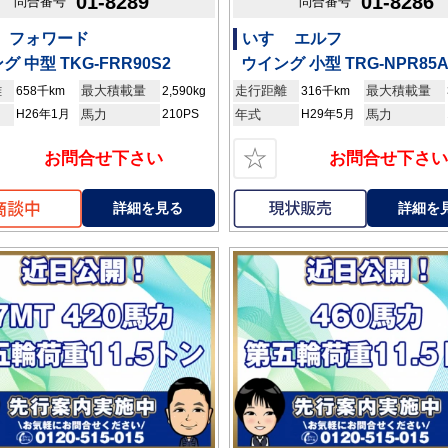
01-8289
01-8286
問合番号
問合番号
ゞ フォワード
いすゞ エルフ
グ 中型 TKG-FRR90S2
ウイング 小型 TRG-NPR85
離
最大積載量
走行距離
最大積載量
658千km
2,590kg
316千km
H26年1月
馬力
210PS
年式
H29年5月
馬力
☆
お問合せ下さい
お問合せ下さい
詳細を見る
詳細を