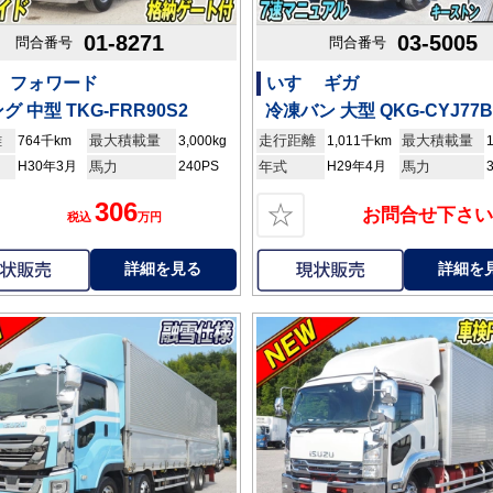
01-8271
03-5005
問合番号
問合番号
ゞ フォワード
いすゞ ギガ
グ 中型 TKG-FRR90S2
冷凍バン 大型 QKG-CYJ77B
離
最大積載量
走行距離
最大積載量
764千km
3,000kg
1,011千km
H30年3月
馬力
240PS
年式
H29年4月
馬力
306
☆
お問合せ下さい
税込
万円
詳細を見る
詳細を