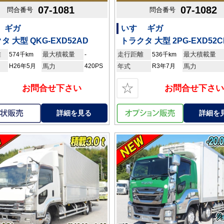
07-1081
07-1082
問合番号
問合番号
 ギガ
いすゞ ギガ
タ 大型 QKG-EXD52AD
トラクタ 大型 2PG-EXD52C
離
最大積載量
走行距離
最大積載量
574千km
-
536千km
H26年5月
馬力
420PS
年式
R3年7月
馬力
☆
お問合せ下さい
お問合せ下さい
詳細を見る
詳細を