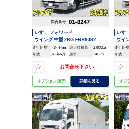
01-8247
問合番号
いすゞ フォワード
いす
ウイング 中型 2RG-FRR90S2
ウイン
走行距離
最大積載量
走行距
434千km
2,800kg
年式
R2年6月
馬力
240PS
年式
☆
☆
お問合せ下さい
詳細を見る