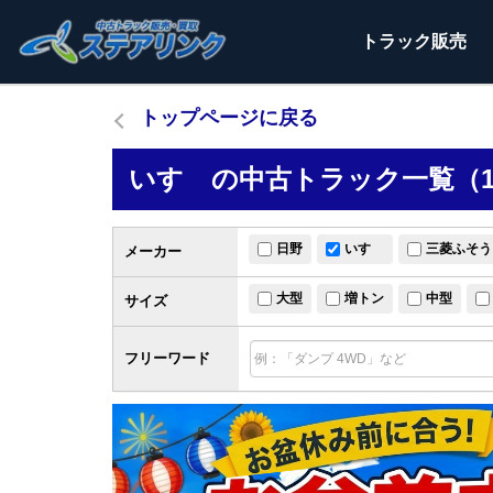
トラック
販売
トップページに戻る
いすゞの中古トラック一覧（1
日野
いすゞ
三菱ふそう
メーカー
大型
増トン
中型
サイズ
フリーワード