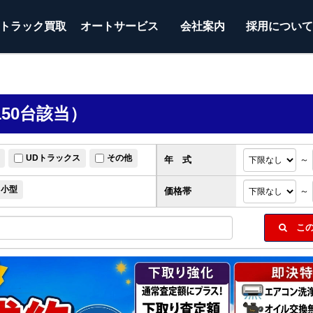
トラック
買取
オートサービス
会社案内
採用につい
50台該当）
UDトラックス
その他
年 式
～
小型
価格帯
～
この