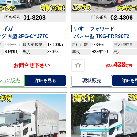
01-8263
02-4306
問合番号
問合番号
 ギガ
いすゞ フォワード
グ 大型 2PG-CYJ77C
バン 中型 TKG-FRR90T2
離
最大積載量
走行距離
最大積載量
444千km
13,600kg
283千km
R1年9月
馬力
380PS
年式
H28年12月
馬力
438
☆
お問合せ下さい
税込
万円
詳細を見る
詳細を