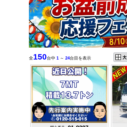
150
全
台中
1
～
24
台目を表示