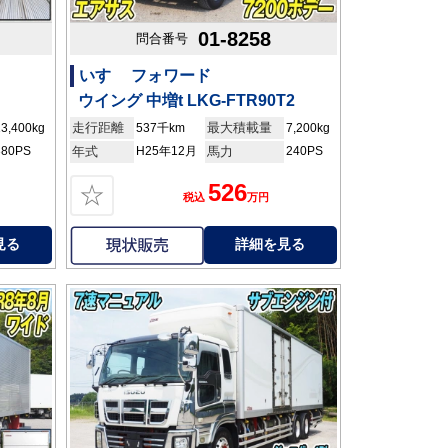
01-8258
問合番号
いすゞ フォワード
ウイング 中増t LKG-FTR90T2
走行距離
最大積載量
13,400kg
537千km
7,200kg
380PS
年式
H25年12月
馬力
240PS
526
☆
税込
万円
見る
詳細を見る