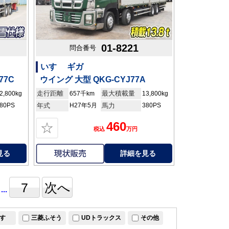
01-8221
問合番号
いすゞ ギガ
77C
ウイング 大型 QKG-CYJ77A
走行距離
最大積載量
2,800kg
657千km
13,800kg
80PS
年式
H27年5月
馬力
380PS
460
☆
税込
万円
見る
詳細を見る
7
次へ
...
すゞ
三菱ふそう
UDトラックス
その他