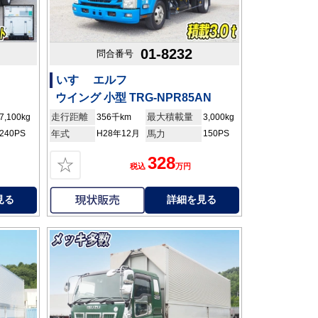
01-8232
問合番号
いすゞ エルフ
ウイング 小型 TRG-NPR85AN
走行距離
最大積載量
7,100kg
356千km
3,000kg
240PS
年式
H28年12月
馬力
150PS
328
☆
税込
万円
見る
詳細を見る