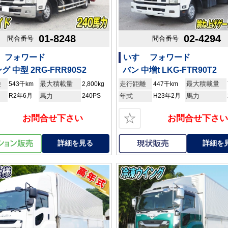
01-8248
02-4294
問合番号
問合番号
ゞ フォワード
いすゞ フォワード
グ 中型 2RG-FRR90S2
バン 中増t LKG-FTR90T2
離
最大積載量
走行距離
最大積載量
543千km
2,800kg
447千km
R2年6月
馬力
240PS
年式
H23年2月
馬力
☆
お問合せ下さい
お問合せ下さい
詳細を見る
詳細を