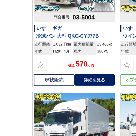
03-5004
問合番号
いすゞ ギガ
いすゞ
冷凍バン 大型 QKG-CYJ77B
ウイン
走行距離
最大積載量
走行距
1,032千km
13,400kg
年式
H29年4月
馬力
380PS
年式
570
☆
☆
税込
万円
詳細を見る