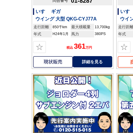
01-8287
問合番号
いすゞ ギガ
いす
ウイング 大型 QKG-CYJ77A
ウイン
走行距離
最大積載量
走行距
850千km
13,700kg
年式
H24年1月
馬力
380PS
年式
361
☆
☆
税込
万円
詳細を見る