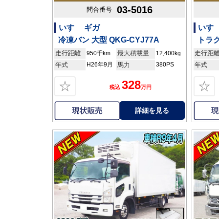
03-5016
問合番号
いすゞ ギガ
いすゞ
冷凍バン 大型 QKG-CYJ77A
トラク
走行距離
最大積載量
走行距
950千km
12,400kg
年式
H26年9月
馬力
380PS
年式
328
☆
☆
税込
万円
詳細を見る