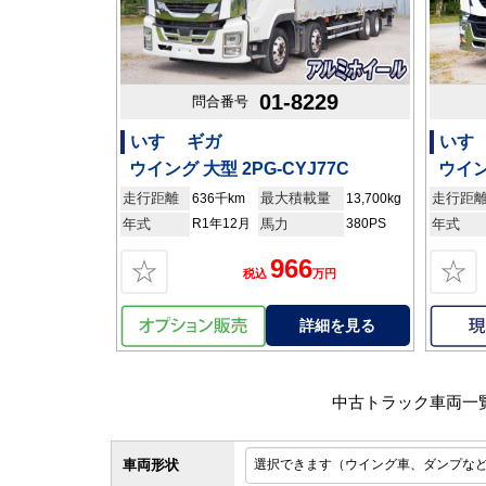
01-8229
問合番号
いすゞ ギガ
いすゞ
ウイング 大型 2PG-CYJ77C
ウイン
走行距離
最大積載量
走行距
636千km
13,700kg
年式
R1年12月
馬力
380PS
年式
966
☆
☆
税込
万円
詳細を見る
中古トラック車両一
車両形状