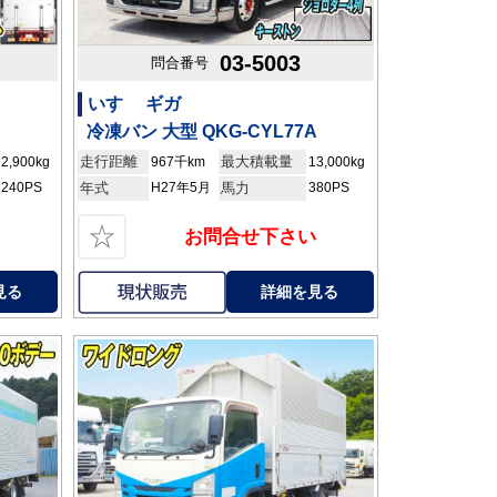
03-5003
問合番号
いすゞ ギガ
冷凍バン 大型 QKG-CYL77A
走行距離
最大積載量
2,900kg
967千km
13,000kg
240PS
年式
H27年5月
馬力
380PS
☆
お問合せ下さい
見る
詳細を見る