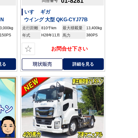
01-8281
問合番号
いすゞ ギガ
AN
ウイング 大型 QKG-CYJ77B
走行距離
最大積載量
3,000kg
810千km
13,400kg
150PS
年式
H28年11月
馬力
380PS
☆
お問合せ下さい
見る
詳細を見る