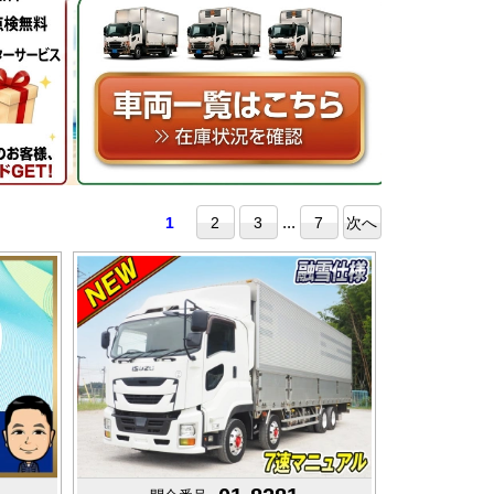
...
1
2
3
7
次へ