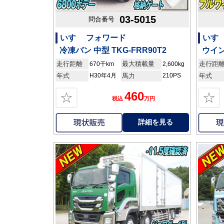
03-5015
問合番号
いすゞ フォワード
いす
冷凍バン 中型 TKG-FRR90T2
ウイン
走行距離
最大積載量
走行距
670千km
2,600kg
年式
H30年4月
馬力
210PS
年式
460
☆
☆
税込
万円
詳細を見る