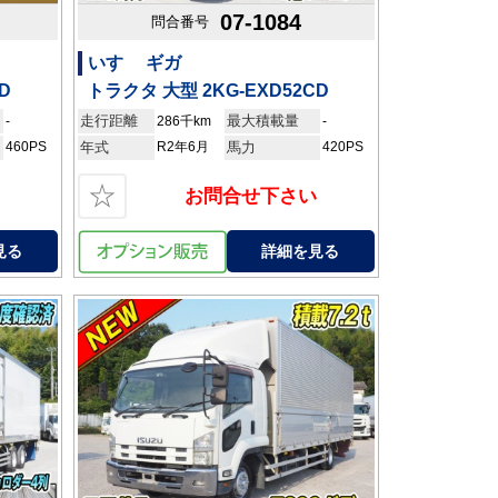
07-1084
問合番号
いすゞ ギガ
D
トラクタ 大型 2KG-EXD52CD
走行距離
最大積載量
-
286千km
-
460PS
年式
R2年6月
馬力
420PS
☆
お問合せ下さい
見る
詳細を見る