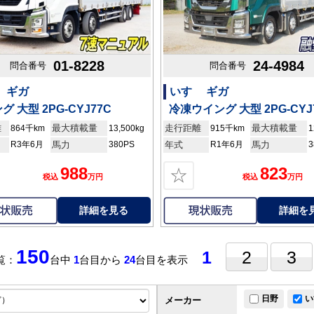
01-8228
24-4984
問合番号
問合番号
 ギガ
いすゞ ギガ
グ 大型 2PG-CYJ77C
冷凍ウイング 大型 2PG-CYJ
離
最大積載量
走行距離
最大積載量
864千km
13,500kg
915千km
1
R3年6月
馬力
380PS
年式
R1年6月
馬力
3
988
823
☆
税込
万円
税込
万円
詳細を見る
詳細を
150
1
2
3
覧：
台中
1
台目から
24
台目を表示
日野
い
メーカー