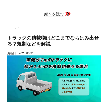
続きを読む
投
投
カ
稿
稿
テ
者
日:
ゴ
トラックの積載物はどこまでならはみ出せ
リ
ー
る？規制などを解説
更新日：2023/05/31