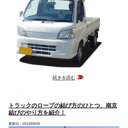
続きを読む
投
投
カ
稿
稿
テ
者
日:
ゴ
トラックのロープの結び方のひとつ、南京
リ
ー
結びのやり方を紹介！
更新日：2023/09/26