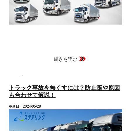
続きを読む
投
投
カ
稿
稿
テ
者
日:
ゴ
トラック事故を無くすには？防止策や原因
リ
ー
も合わせて解説！
更新日：2024/05/28