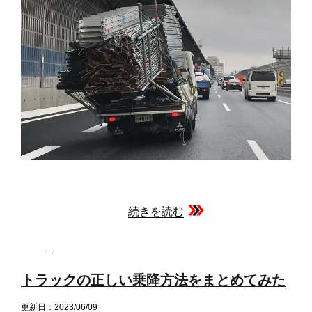
続きを読む
投
投
カ
稿
稿
テ
者
日:
ゴ
トラックの正しい乗降方法をまとめてみた
リ
ー
更新日：2023/06/09