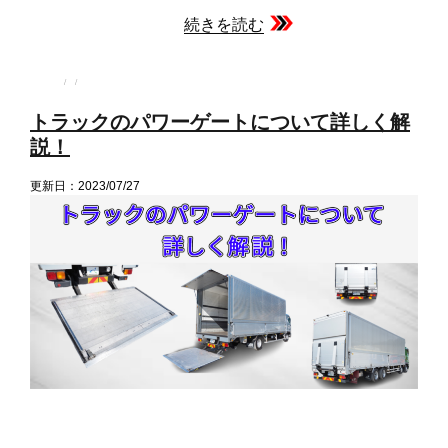
続きを読む
投
投
カ
稿
稿
テ
者
日:
ゴ
トラックのパワーゲートについて詳しく解
リ
ー
説！
更新日：2023/07/27