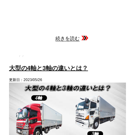
続きを読む
投
投
カ
稿
稿
テ
者
日:
ゴ
大型の4軸と3軸の違いとは？
リ
ー
更新日：2023/05/26