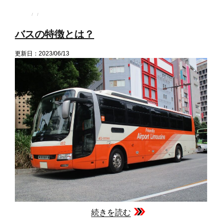
投
投
カ
稿
稿
テ
者
日:
ゴ
バスの特徴とは？
リ
ー
更新日：2023/06/13
続きを読む