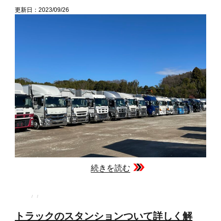
更新日：2023/09/26
続きを読む
投
投
カ
稿
稿
テ
者
日:
ゴ
トラックのスタンションついて詳しく解
リ