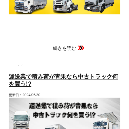
続きを読む
投
投
カ
稿
稿
テ
者
日:
ゴ
運送業で積み荷が青果なら中古トラック何
リ
ー
を買う!?
更新日：2024/05/30