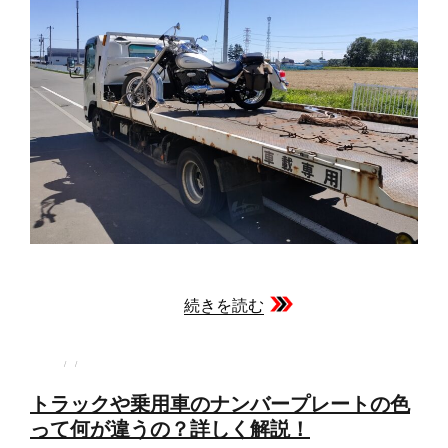
続きを読む
投
投
カ
稿
稿
テ
者
日:
ゴ
トラックや乗用車のナンバープレートの色
リ
ー
って何が違うの？詳しく解説！