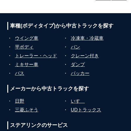
前のペー
次のペー
ナ
ジ
ジ
ビ
ゲ
車種(ボディタイプ)から
中古トラックを探す
ー
・
ウイング車
・
冷凍車・冷蔵車
シ
・
平ボディ
・
バン
ョ
・
トレーラー・ヘッド
・
クレーン付き
ン
・
ミキサー車
・
ダンプ
・
バス
・
パッカー
メーカーから
中古トラックを探す
・
日野
・
いすゞ
・
三菱ふそう
・
UDトラックス
ステアリンクの
サービス