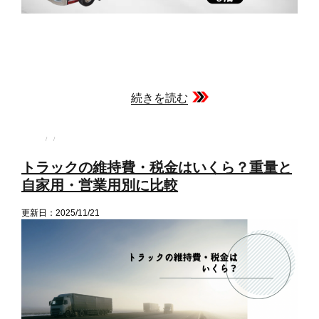
続きを読む
投
投
カ
稿
稿
テ
者
日:
ゴ
トラックの維持費・税金はいくら？重量と
リ
ー
自家用・営業用別に比較
更新日：2025/11/21