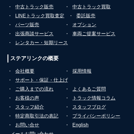
・
中古トラック販売
・
中古トラック買取
・
LINEトラック買取査定
・
委託販売
・
パーツ販売
・
オプション
・
出張商談サービス
・
車両ご提案サービス
・
レンタカー・短期リース
ステアリンクの
概要
・
会社概要
・
採用情報
・
サポート・保証・仕上げ
・
ご購入までの流れ
・
よくあるご質問
・
お客様の声
・
トラック情報コラム
・
スタッフ紹介
・
スタッフブログ
・
特定商取引法の表記
・
プライバシーポリシー
・
お問い合せ
・
English
メールお問い合わせ