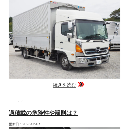
続きを読む
投
投
カ
稿
稿
テ
者
日:
ゴ
過積載の危険性や罰則は？
リ
ー
更新日：2023/06/07