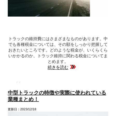
トラックの維持費にはさまざまなものがあります。中
でも各種税金については、その額をしっかり把握して
おきたいところです。どのような税金が、いくらくら
いかかるのか、トラック維持に関わる税金についてま
とめます。
続きを読む
投
投
カ
稿
稿
テ
者
日:
ゴ
中型トラックの特徴や実際に使われている
リ
ー
業種まとめ！
更新日：2023/12/18