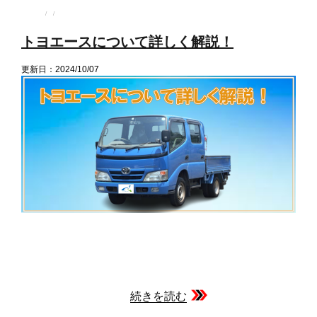
投
投
カ
稿
稿
テ
者
日:
ゴ
トヨエースについて詳しく解説！
リ
ー
更新日：2024/10/07
続きを読む