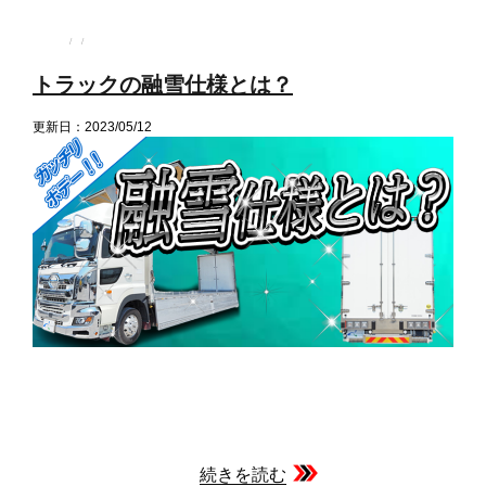
投
投
カ
稿
稿
テ
者
日:
ゴ
トラックの融雪仕様とは？
リ
ー
更新日：2023/05/12
続きを読む