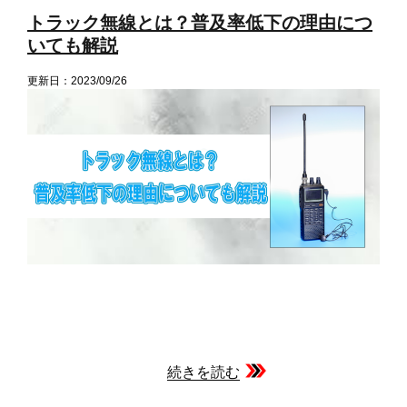
者
日:
ゴ
トラック無線とは？普及率低下の理由につ
リ
ー
いても解説
更新日：2023/09/26
続きを読む