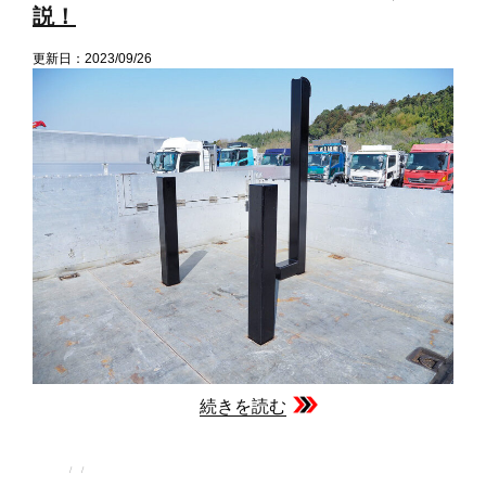
ー
説！
更新日：2023/09/26
続きを読む
投
投
カ
稿
稿
テ