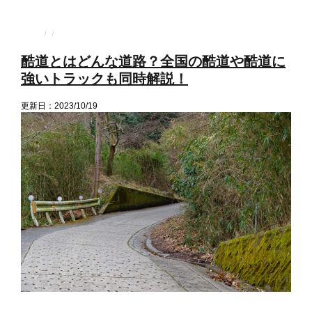
投
投
カ
稿
稿
テ
者
日:
ゴ
酷道とはどんな道路？全国の酷道や酷道に
リ
ー
強いトラックも同時解説！
更新日：2023/10/19