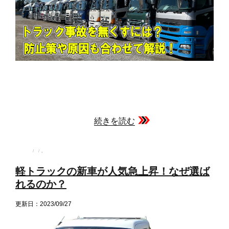
続きを読む
投
投
カ
,
稿
稿
テ
者
日:
ゴ
軽トラックの新車が人気急上昇！なぜ選ば
リ
ー
れるのか？
更新日：2023/09/27