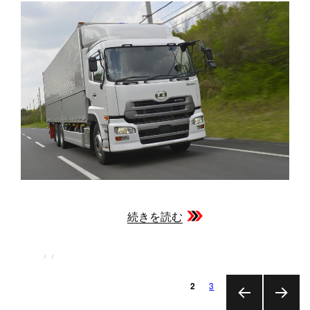
続きを読む
投
投
カ
稿
稿
テ
者
日:
ゴ
投
ペ
リ
ペ
3
2
ー
ー
ー
稿
ジ
ジ