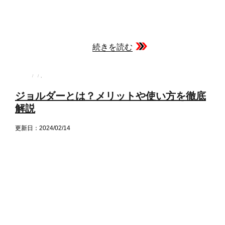
続きを読む
投
投
カ
,
稿
稿
テ
者
日:
ゴ
ジョルダーとは？メリットや使い方を徹底
リ
ー
解説
更新日：2024/02/14