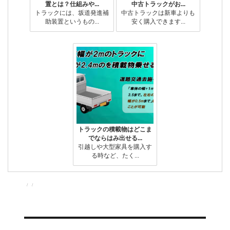
置とは？仕組みや...
中古トラックがお...
トラックには、坂道発進補
中古トラックは新車よりも
助装置というもの...
安く購入できます...
トラックの積載物はどこま
でならはみ出せる...
引越しや大型家具を購入す
る時など、たく...
投
投
カ
稿
稿
テ
者
日:
ゴ
リ
ー
投