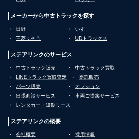
メーカーから
中古トラックを探す
・
日野
・
いすゞ
・
三菱ふそう
・
UDトラックス
ステアリンクの
サービス
・
中古トラック販売
・
中古トラック買取
・
LINEトラック買取査定
・
委託販売
・
パーツ販売
・
オプション
・
出張商談サービス
・
車両ご提案サービス
・
レンタカー・短期リース
ステアリンクの
概要
・
会社概要
・
採用情報