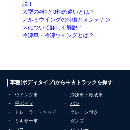
説！
大型の4軸と3軸の違いとは？
アルミウイングの特徴とメンテナン
スについて詳しく解説！
冷凍車・冷凍ウイングとは？
車種(ボディタイプ)から
中古トラックを探す
・
ウイング車
・
冷凍車・冷蔵車
・
平ボディ
・
バン
・
トレーラー・ヘッド
・
クレーン付き
・
ミキサー車
・
ダンプ
・
バス
・
パッカー