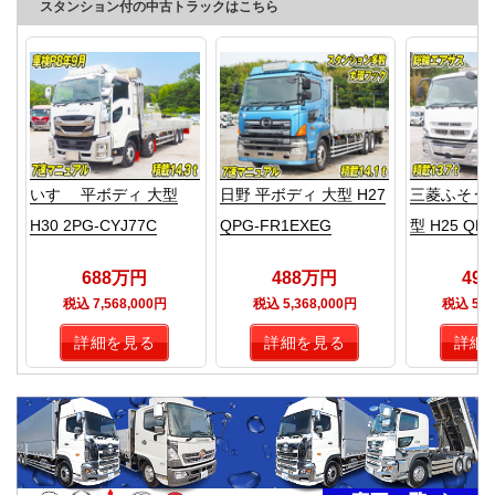
スタンション付の中古トラックはこちら
いすゞ 平ボディ 大型
日野 平ボディ 大型 H27
三菱ふそう 
H30 2PG-CYJ77C
QPG-FR1EXEG
型 H25 QKG
688万円
488万円
49
税込 7,568,000円
税込 5,368,000円
税込 5,4
詳細を見る
詳細を見る
詳細