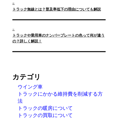
稿
前
過
トラック無線とは？普及率低下の理由についても解説
ナ
去
の
ビ
投
ゲ
次
稿:
次
トラックや乗用車のナンバープレートの色って何が違う
ー
の
の？詳しく解説！
投
シ
稿:
ョ
ン
カテゴリ
ウイング車
トラックにかかる維持費を削減する方
法
トラックの暖房について
トラックの買取について