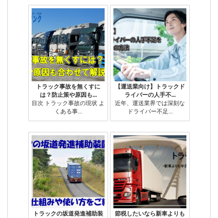
トラック事故を無くすに
【運送業向け】トラックド
は？防止策や原因も...
ライバーの人手不...
目次 トラック事故の現状 よ
近年、運送業界では深刻な
くある事...
ドライバー不足...
トラックの坂道発進補助装
節税したいなら新車よりも