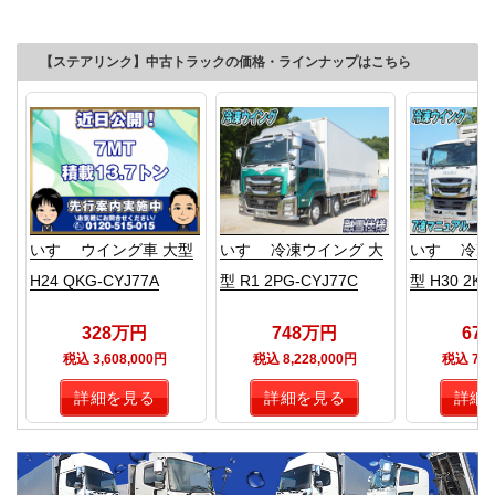
【ステアリンク】中古トラックの価格・ラインナップはこちら
いすゞ ウイング車 大型
いすゞ 冷凍ウイング 大
いすゞ 冷凍
H24 QKG-CYJ77A
型 R1 2PG-CYJ77C
型 H30 2KG
328万円
748万円
67
税込 3,608,000円
税込 8,228,000円
税込 7,4
詳細を見る
詳細を見る
詳細