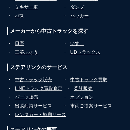
・
ミキサー車
・
ダンプ
・
バス
・
パッカー
メーカーから
中古トラックを探す
・
日野
・
いすゞ
・
三菱ふそう
・
UDトラックス
ステアリンクの
サービス
・
中古トラック販売
・
中古トラック買取
・
LINEトラック買取査定
・
委託販売
・
パーツ販売
・
オプション
・
出張商談サービス
・
車両ご提案サービス
・
レンタカー・短期リース
ステアリンクの
概要