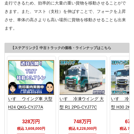
走行できるため、効率的に大量の重い貨物を移動させることがで
きます。また、マスト（支柱）を伸ばすことで、フォークを上昇
させ、車体の高さよりも高い場所に貨物を移動させることも出来
ます。
【ステアリンク】中古トラックの価格・ラインナップはこちら
いすゞ ウイング車 大型
いすゞ 冷凍ウイング 大
いすゞ 冷凍
H24 QKG-CYJ77A
型 R1 2PG-CYJ77C
型 H30 2KG
328万円
748万円
67
税込 3,608,000円
税込 8,228,000円
税込 7,4