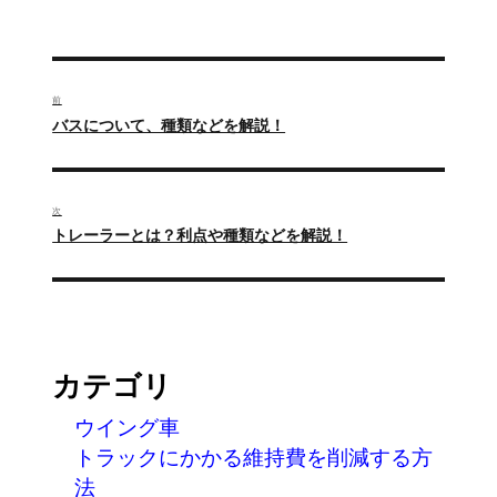
稿
稿
テ
者
日:
ゴ
リ
ー
投
稿
前
過
バスについて、種類などを解説！
ナ
去
の
ビ
投
ゲ
次
稿:
次
トレーラーとは？利点や種類などを解説！
ー
の
投
シ
稿:
ョ
ン
カテゴリ
ウイング車
トラックにかかる維持費を削減する方
法