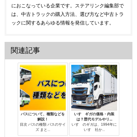
におこなっている企業です。ステアリンク編集部で
は、中古トラックの購入方法、選び方など中古トラ
ックに関するあらゆる情報を発信しています。
関連記事
バスについて、種類などを
いすゞギガの価格・内装
解説！
は？歴代モデルやリ...
目次 バスの種類 バスのサイ
いすゞのギガは、1994年に
ズ まと...
いすゞ社か...