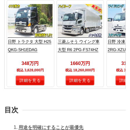
日野 トラクタ 大型 H25
三菱ふそう ウイング車
日野 冷凍バン
QKG-SH1EDAG
大型 R6 2PG-FS74HZ
2RG-XZU7
348万円
1660万円
31
税込 3,828,000円
税込 18,260,000円
税込 3,4
詳細を見る
詳細を見る
詳細
目次
用途を明確にすることが最優先