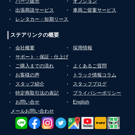
・
パーツ販売
・
オプション
・
出張商談サービス
・
車両ご提案サービス
・
レンタカー・短期リース
ステアリンクの
概要
・
会社概要
・
採用情報
・
サポート・保証・仕上げ
・
ご購入までの流れ
・
よくあるご質問
・
お客様の声
・
トラック情報コラム
・
スタッフ紹介
・
スタッフブログ
・
特定商取引法の表記
・
プライバシーポリシー
・
お問い合せ
・
English
メールお問い合わせ