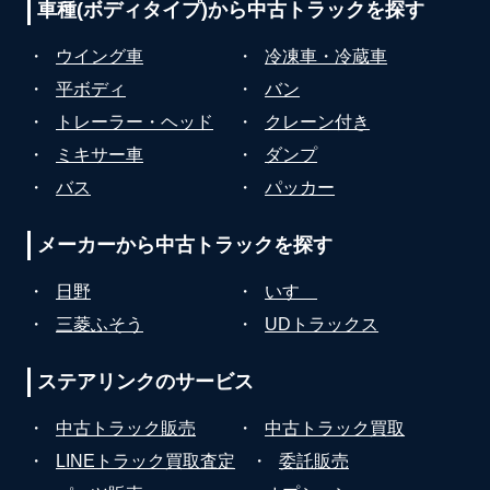
車種(ボディタイプ)から
中古トラックを探す
・
ウイング車
・
冷凍車・冷蔵車
・
平ボディ
・
バン
・
トレーラー・ヘッド
・
クレーン付き
・
ミキサー車
・
ダンプ
・
バス
・
パッカー
メーカーから
中古トラックを探す
・
日野
・
いすゞ
・
三菱ふそう
・
UDトラックス
ステアリンクの
サービス
・
中古トラック販売
・
中古トラック買取
・
LINEトラック買取査定
・
委託販売