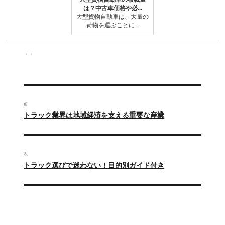
は？中古車価格や必...
大型貨物自動車は、大量の
荷物を運ぶことに...
投
投
カ
稿
稿
テ
者
日:
ゴ
リ
ー
投
稿
前
過
トラック業界は地域経済を支える重要な産業
ナ
去
の
ビ
投
ゲ
次
稿:
次
トラック選びで迷わない！目的別ガイド付き
ー
の
投
シ
稿:
ョ