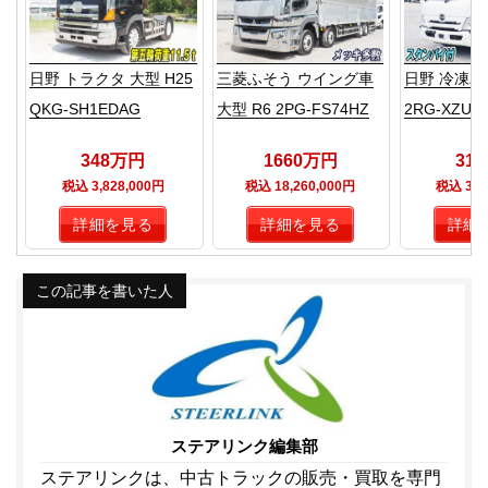
日野 トラクタ 大型 H25
三菱ふそう ウイング車
日野 冷凍バン
QKG-SH1EDAG
大型 R6 2PG-FS74HZ
2RG-XZU7
348万円
1660万円
31
税込 3,828,000円
税込 18,260,000円
税込 3,4
詳細を見る
詳細を見る
詳細
この記事を書いた人
ステアリンク編集部
ステアリンクは、中古トラックの販売・買取を専門