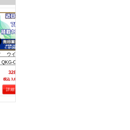
いすゞ ウイング車 中型
いすゞ ウイン
H26 TKG-FRR90S2
H29 TRG-N
ゞ ウイング車 大型
 QKG-CYJ77A
328万円
328
お問い合わせ
税込 3,608,000円
税込 3,608
詳細を見る
詳細を見る
詳細を