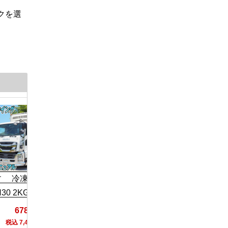
クを選
日野 ウイング車 大型
H27 QPG-FW1EXEG
ゞ 冷凍ウイング 大
いすゞ ウイン
30 2KG-CYJ77C
R3 2PG-CYJ
678万円
298万円
お問い
税込 7,458,000円
税込 3,278,000円