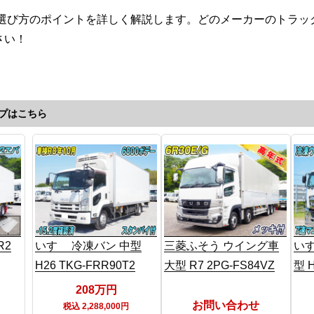
・選び方のポイントを詳しく解説します。どのメーカーのトラッ
さい！
プはこちら
R2
いすゞ 冷凍バン 中型
三菱ふそう ウイング車
いす
H26 TKG-FRR90T2
大型 R7 2PG-FS84VZ
型 H
208万円
お問い合わせ
税込 2,288,000円