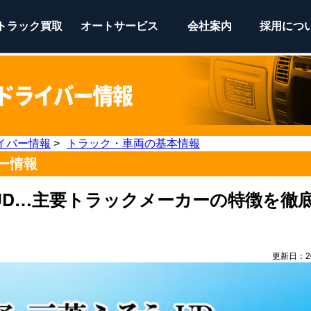
トラック
買取
オートサービス
会社案内
採用につ
イバー情報
>
トラック・車両の基本情報
ー情報
UD…主要トラックメーカーの特徴を徹
更新日：202